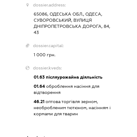
dossier.address:
65086, ОДЕСЬКА ОБЛ., ОДЕСА,
СУВОРОВСЬКИЙ, ВУЛИЦЯ
ДНІПРОПЕТРОВСЬКА ДОРОГА, 84,
43
dossier.capital:
1 000 грн.
dossier.kveds:
01.63
післяурожайна діяльність
01.64
оброблення насіння для
відтворення
46.21
оптова торгівля зерном,
необробленим тютюном, насінням і
кормами для тварин