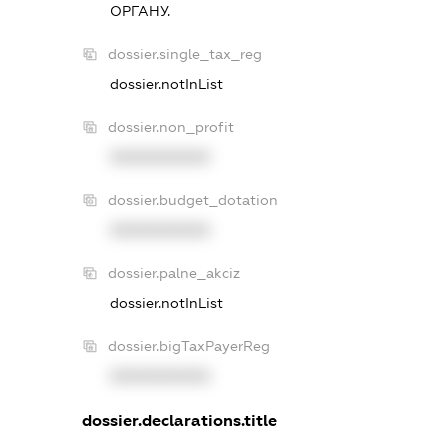
ОРГАНУ.
dossier.single_tax_reg
dossier.notInList
dossier.non_profit
XXXXXXXXXX
dossier.budget_dotation
XXXXXXXXXX
dossier.palne_akciz
dossier.notInList
dossier.bigTaxPayerReg
XXXXXXXXXX
dossier.declarations.title