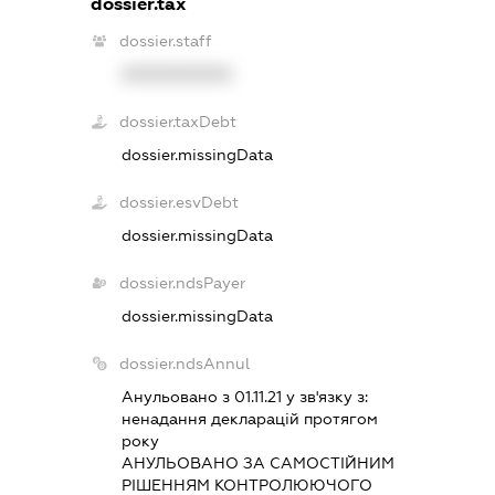
dossier.tax
dossier.staff
XXXXXXXXXX
dossier.taxDebt
dossier.missingData
dossier.esvDebt
dossier.missingData
dossier.ndsPayer
dossier.missingData
dossier.ndsAnnul
Анульовано з 01.11.21 у зв'язку з:
ненадання декларацiй протягом
року
АНУЛЬОВАНО ЗА САМОСТIЙНИМ
РIШЕННЯМ КОНТРОЛЮЮЧОГО