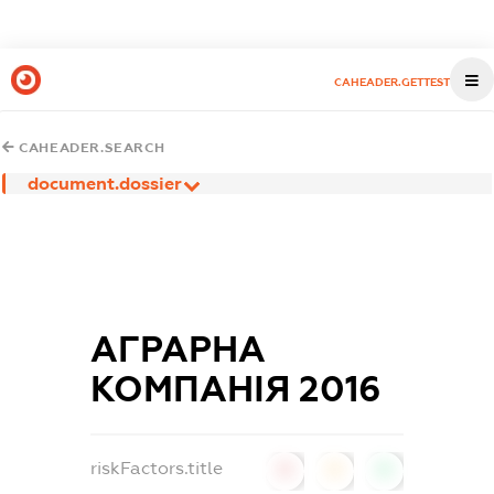
CAHEADER.GETTEST
CAHEADER.SEARCH
document.dossier
АГРАРНА
КОМПАНІЯ 2016
riskFactors.title
0
0
0