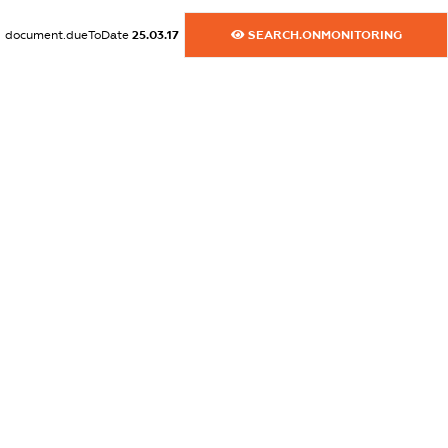
dossier.commercial_info.activity
document.dueToDate
25.03.17
SEARCH.ONMONITORING
XXXXXXXXXX
freemium.exampleText_1
freemium.exampleText_2
freemium.anonymousPerSearch2
FREEMIUM.DETAILS
FREEMIUM.REGISTER