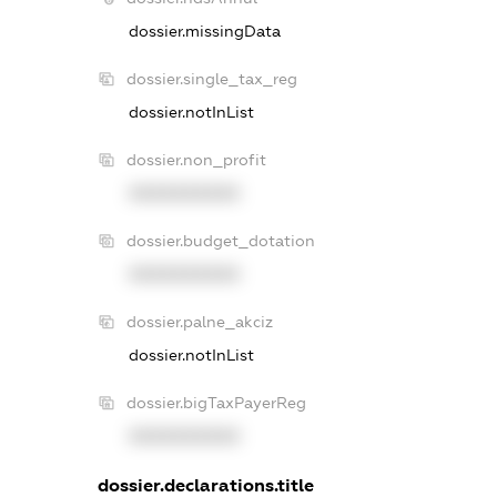
dossier.missingData
dossier.single_tax_reg
dossier.notInList
dossier.non_profit
XXXXXXXXXX
dossier.budget_dotation
XXXXXXXXXX
dossier.palne_akciz
dossier.notInList
dossier.bigTaxPayerReg
XXXXXXXXXX
dossier.declarations.title