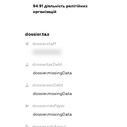
94.91
діяльність релігійних
організацій
dossier.tax
dossier.staff
XXXXXXXXXX
dossier.taxDebt
dossier.missingData
dossier.esvDebt
dossier.missingData
dossier.ndsPayer
dossier.missingData
dossier.ndsAnnul