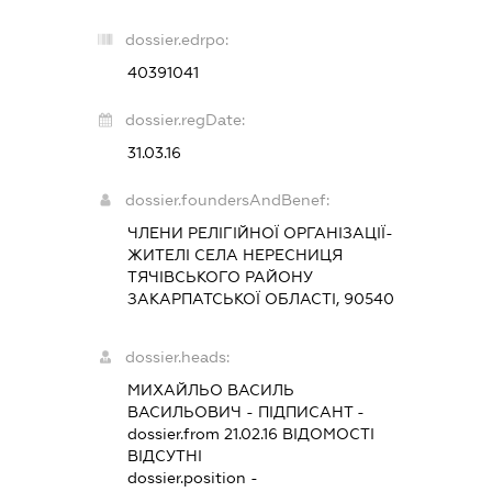
dossier.edrpo:
40391041
dossier.regDate:
31.03.16
dossier.foundersAndBenef:
ЧЛЕНИ РЕЛІГІЙНОЇ ОРГАНІЗАЦІЇ-
ЖИТЕЛІ СЕЛА НЕРЕСНИЦЯ
ТЯЧІВСЬКОГО РАЙОНУ
ЗАКАРПАТСЬКОЇ ОБЛАСТІ, 90540
dossier.heads:
МИХАЙЛЬО ВАСИЛЬ
ВАСИЛЬОВИЧ
-
ПІДПИСАНТ
-
dossier.from 21.02.16
ВІДОМОСТІ
ВІДСУТНІ
dossier.position -