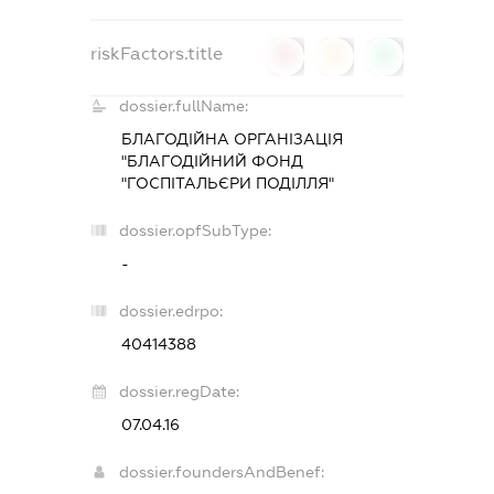
riskFactors.title
0
0
0
dossier.fullName:
БЛАГОДІЙНА ОРГАНІЗАЦІЯ
"БЛАГОДІЙНИЙ ФОНД
"ГОСПІТАЛЬЄРИ ПОДІЛЛЯ"
dossier.opfSubType:
-
dossier.edrpo:
40414388
dossier.regDate:
07.04.16
dossier.foundersAndBenef: