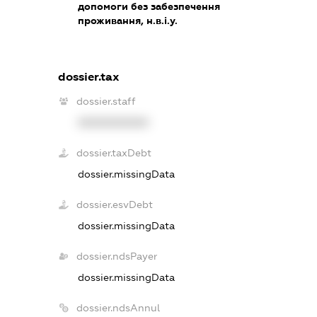
допомоги без забезпечення
проживання, н.в.і.у.
dossier.tax
dossier.staff
XXXXXXXXXX
dossier.taxDebt
dossier.missingData
dossier.esvDebt
dossier.missingData
dossier.ndsPayer
dossier.missingData
dossier.ndsAnnul