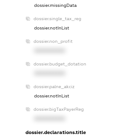
dossier.missingData
dossier.single_tax_reg
dossier.notInList
dossier.non_profit
XXXXXXXXXX
dossier.budget_dotation
XXXXXXXXXX
dossier.palne_akciz
dossier.notInList
dossier.bigTaxPayerReg
XXXXXXXXXX
dossier.declarations.title