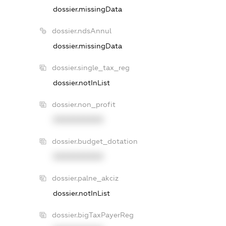
dossier.missingData
dossier.ndsAnnul
dossier.missingData
dossier.single_tax_reg
dossier.notInList
dossier.non_profit
XXXXXXXXXX
dossier.budget_dotation
XXXXXXXXXX
dossier.palne_akciz
dossier.notInList
dossier.bigTaxPayerReg