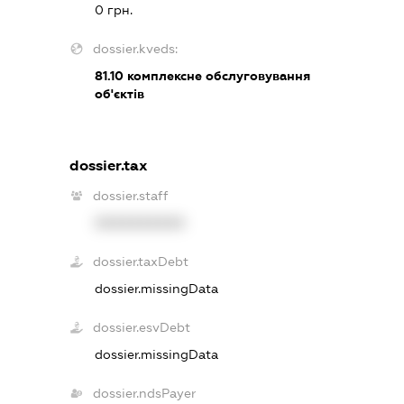
0 грн.
dossier.kveds:
81.10
комплексне обслуговування
об'єктів
dossier.tax
dossier.staff
XXXXXXXXXX
dossier.taxDebt
dossier.missingData
dossier.esvDebt
dossier.missingData
dossier.ndsPayer