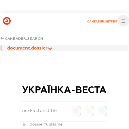
CAHEADER.GETTEST
CAHEADER.SEARCH
document.dossier
УКРАЇНКА-ВЕСТА
riskFactors.title
0
0
0
dossier.fullName: