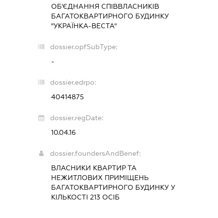
ОБ'ЄДНАННЯ СПІВВЛАСНИКІВ
БАГАТОКВАРТИРНОГО БУДИНКУ
"УКРАЇНКА-ВЕСТА"
dossier.opfSubType:
-
dossier.edrpo:
40414875
dossier.regDate:
10.04.16
dossier.foundersAndBenef:
ВЛАСНИКИ КВАРТИР ТА
НЕЖИТЛОВИХ ПРИМІЩЕНЬ
БАГАТОКВАРТИРНОГО БУДИНКУ У
КІЛЬКОСТІ 213 ОСІБ