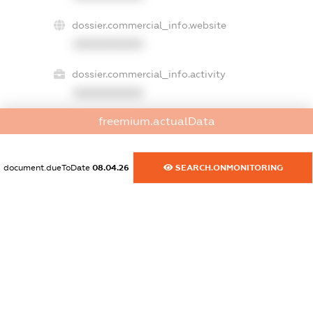
dossier.commercial_info.website
XXXXXXXXXX
dossier.commercial_info.activity
XXXXXXXXXX
freemium.actualData
freemium.exampleText_1
freemium.exampleText_2
document.dueToDate
08.04.26
SEARCH.ONMONITORING
freemium.anonymousPerSearch2
FREEMIUM.DETAILS
FREEMIUM.REGISTER