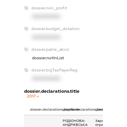
dossier.non_profit
XXXXXXXXXX
dossier.budget_dotation
XXXXXXXXXX
dossier.palne_akciz
dossier.notInList
dossier.bigTaxPayerReg
XXXXXXXXXX
dossier.declarations.title
2017
dossier.declarations.pepName
dossier.declarations.personName
dossier.declaration
РОДІОНОВА-
Заробітна плата
АНДРІЄВСЬКА
отримана за