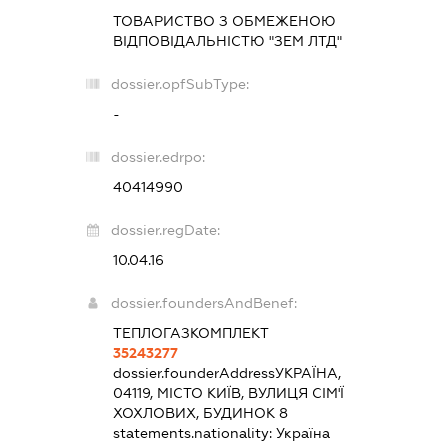
ТОВАРИСТВО З ОБМЕЖЕНОЮ
ВІДПОВІДАЛЬНІСТЮ "ЗЕМ ЛТД"
dossier.opfSubType:
-
dossier.edrpo:
40414990
dossier.regDate:
10.04.16
dossier.foundersAndBenef:
ТЕПЛОГАЗКОМПЛЕКТ
35243277
dossier.founderAddress
УКРАЇНА,
04119, МІСТО КИЇВ, ВУЛИЦЯ СІМ'Ї
ХОХЛОВИХ, БУДИНОК 8
statements.nationality:
Україна