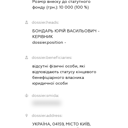
Розмір внеску до статутного
фонду (грн.):
10 000
(100 %)
dossier.heads:
БОНДАРЬ ЮРІЙ ВАСИЛЬОВИЧ
-
КЕРІВНИК
dossier.position -
dossier.beneficiaries:
відсутні фізичні особи, які
відповідають статусу кінцевого
бенефіціарного власника
юридичної особи
dossier.smida:
XXXXXXXXXX
dossier.address:
УКРАЇНА, 04159, МІСТО КИЇВ,