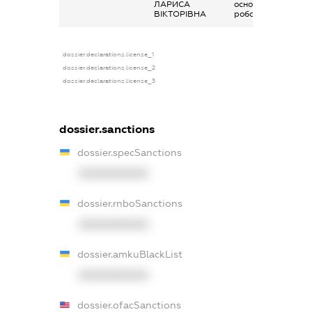
ЛАРИСА
основним місцем
ВІКТОРІВНА
роботи
dossier.declarations.license_1
dossier.declarations.license_2
dossier.declarations.license_3
dossier.sanctions
dossier.specSanctions
XXXXXXXXXX
dossier.rnboSanctions
XXXXXXXXXX
dossier.amkuBlackList
XXXXXXXXXX
dossier.ofacSanctions