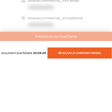
dossier.commercial_info.email
XXXXXXXXXX
dossier.commercial_info.website
XXXXXXXXXX
dossier.commercial_info.activity
freemium.actualData
XXXXXXXXXX
document.dueToDate
20.04.24
SEARCH.ONMONITORING
freemium.exampleText_1
freemium.exampleText_2
freemium.anonymousPerSearch2
FREEMIUM.DETAILS
FREEMIUM.REGISTER