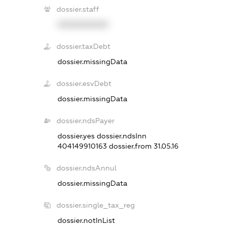
dossier.staff
XXXXXXXXXX
dossier.taxDebt
dossier.missingData
dossier.esvDebt
dossier.missingData
dossier.ndsPayer
dossier.yes
dossier.ndsInn
404149910163
dossier.from 31.05.16
dossier.ndsAnnul
dossier.missingData
dossier.single_tax_reg
dossier.notInList