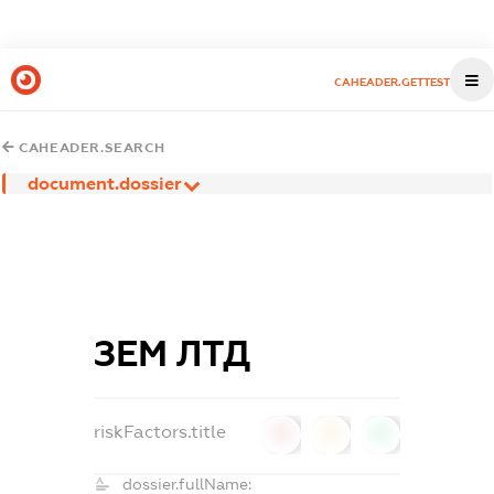
CAHEADER.GETTEST
CAHEADER.SEARCH
document.dossier
ЗЕМ ЛТД
riskFactors.title
0
0
0
dossier.fullName: