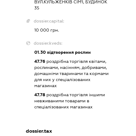
ВУЛ.КУЛЬЖЕНКІВ СІМ'Ї, БУДИНОК
35
dossier.capital:
10 000 грн.
dossier.kveds:
01.30
відтворення рослин
47.76
роздрібна торгівля квітами,
рослинами, насінням, добривами,
домашніми тваринами та кормами
для них у спеціалізованих
магазинах
47.78
роздрібна торгівля іншими
невживаними товарами в
спеціалізованих магазинах
dossier.tax