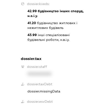
dossier.kveds:
42.99
будівництво інших споруд,
н.в.і.у.
41.20
будівництво житлових і
нежитлових будівель
43.99
інші спеціалізовані
будівельні роботи, н.в.і.у.
dossier.tax
dossier.staff
XXXXXXXXXX
dossier.taxDebt
dossier.missingData
dossier.esvDebt