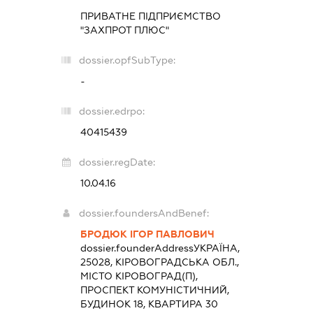
ПРИВАТНЕ ПІДПРИЄМСТВО
"ЗАХПРОТ ПЛЮС"
dossier.opfSubType:
-
dossier.edrpo:
40415439
dossier.regDate:
10.04.16
dossier.foundersAndBenef:
БРОДЮК ІГОР ПАВЛОВИЧ
dossier.founderAddress
УКРАЇНА,
25028, КІРОВОГРАДСЬКА ОБЛ.,
МІСТО КІРОВОГРАД(П),
ПРОСПЕКТ КОМУНІСТИЧНИЙ,
БУДИНОК 18, КВАРТИРА 30