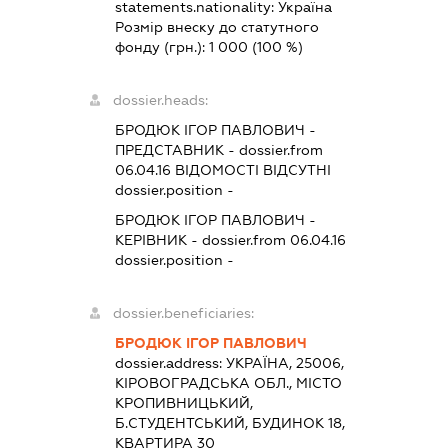
statements.nationality:
Україна
Розмір внеску до статутного
фонду (грн.):
1 000
(100 %)
dossier.heads:
БРОДЮК ІГОР ПАВЛОВИЧ
-
ПРЕДСТАВНИК
- dossier.from
06.04.16
ВІДОМОСТІ ВІДСУТНІ
dossier.position -
БРОДЮК ІГОР ПАВЛОВИЧ
-
КЕРІВНИК
- dossier.from 06.04.16
dossier.position -
dossier.beneficiaries:
БРОДЮК ІГОР ПАВЛОВИЧ
dossier.address:
УКРАЇНА, 25006,
КІРОВОГРАДСЬКА ОБЛ., МІСТО
КРОПИВНИЦЬКИЙ,
Б.СТУДЕНТСЬКИЙ, БУДИНОК 18,
КВАРТИРА 30