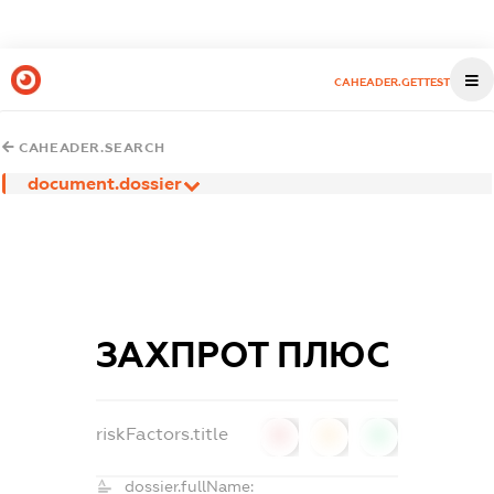
CAHEADER.GETTEST
CAHEADER.SEARCH
document.dossier
ЗАХПРОТ ПЛЮС
riskFactors.title
0
0
0
dossier.fullName: