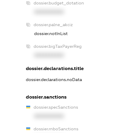
dossier.budget_dotation
XXXXXXXXXX
dossier.palne_akciz
dossier.notInList
dossier.bigTaxPayerReg
XXXXXXXXXX
dossier.declarations.title
dossier.declarations.noData
dossier.sanctions
dossier.specSanctions
XXXXXXXXXX
dossier.rnboSanctions