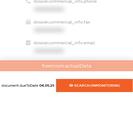
dossier.commercial_info.phone
XXXXXXXXXX
dossier.commercial_info.fax
XXXXXXXXXX
dossier.commercial_info.email
XXXXXXXXXX
dossier.commercial_info.website
freemium.actualData
XXXXXXXXXX
dossier.commercial_info.activity
document.dueToDate
04.05.25
SEARCH.ONMONITORING
XXXXXXXXXX
freemium.exampleText_1
freemium.exampleText_2
freemium.anonymousPerSearch2