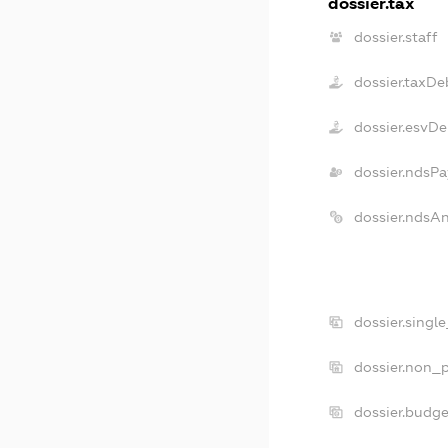
dossier.tax
dossier.staff
dossier.taxDe
dossier.esvDe
dossier.ndsPa
dossier.ndsA
dossier.singl
dossier.non_p
dossier.budg