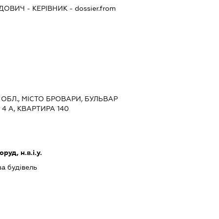
ІДОВИЧ
-
КЕРІВНИК
- dossier.from
А ОБЛ., МІСТО БРОВАРИ, БУЛЬВАР
4 А, КВАРТИРА 140
уд, н.в.і.у.
ва будівель