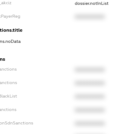
_akciz
dossier.notInList
axPayerReg
XXXXXXXXXX
ions.title
ons.noData
ons
anctions
XXXXXXXXXX
anctions
XXXXXXXXXX
lackList
XXXXXXXXXX
anctions
XXXXXXXXXX
NonSdnSanctions
XXXXXXXXXX