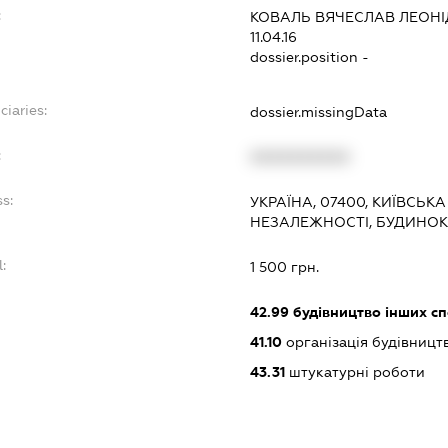
:
КОВАЛЬ ВЯЧЕСЛАВ ЛЕОН
11.04.16
dossier.position -
ciaries:
dossier.missingData
:
XXXXXXXXXX
s:
УКРАЇНА, 07400, КИЇВСЬК
НЕЗАЛЕЖНОСТІ, БУДИНОК 
:
1 500 грн.
42.99
будівництво інших спор
41.10
організація будівницт
43.31
штукатурні роботи