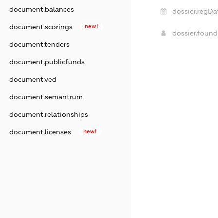
document.balances
dossier.regDa
document.scorings
new!
dossier.foun
document.tenders
document.publicfunds
document.ved
document.semantrum
document.relationships
document.licenses
new!