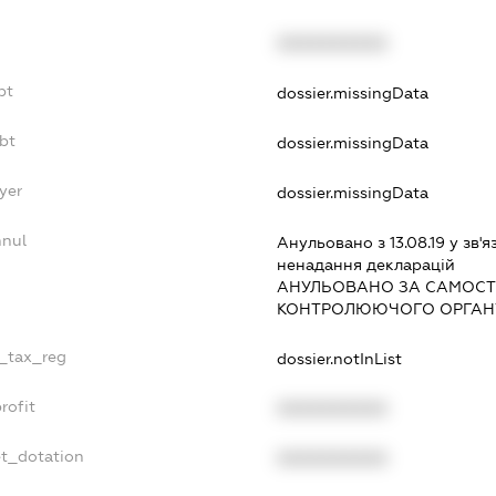
XXXXXXXXXX
bt
dossier.missingData
bt
dossier.missingData
yer
dossier.missingData
nnul
Анульовано з 13.08.19 у зв'я
ненадання декларацiй
АНУЛЬОВАНО ЗА САМОСТ
КОНТРОЛЮЮЧОГО ОРГАНУ
e_tax_reg
dossier.notInList
rofit
XXXXXXXXXX
et_dotation
XXXXXXXXXX