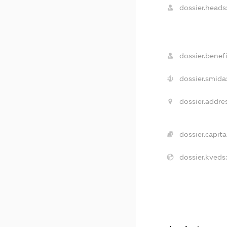
dossier.heads
dossier.benefi
dossier.smida
dossier.addres
dossier.capital
dossier.kveds: