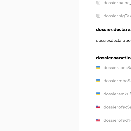
dossier.palne
dossier.bigT
dossier.declarat
dossier.declarati
dossier.sancti
dossier.specS
dossier.rnboS
dossier.amkuB
dossier.ofacS
dossier.ofac