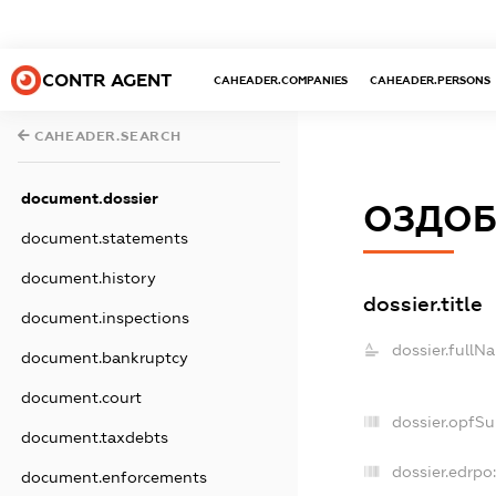
CONTR AGENT
CAHEADER.COMPANIES
CAHEADER.PERSONS
CAHEADER.SEARCH
document.dossier
ОЗДОБ
document.statements
document.history
dossier.title
document.inspections
dossier.fullN
document.bankruptcy
document.court
dossier.opfS
document.taxdebts
dossier.edrpo:
document.enforcements