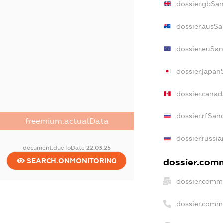
dossier.gbSan
dossier.ausSa
dossier.euSan
dossier.japan
dossier.cana
dossier.rfSan
freemium.actualData
dossier.russia
document.dueToDate
22.03.25
dossier.comm
SEARCH.ONMONITORING
dossier.comme
dossier.comm