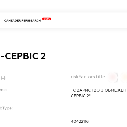
BETA
CAHEADER.PERSSEARCH
-СЕРВІС 2
riskFactors.title
0
ame:
ТОВАРИСТВО З ОБМЕЖЕН
СЕРВІС 2"
ubType:
-
40422116