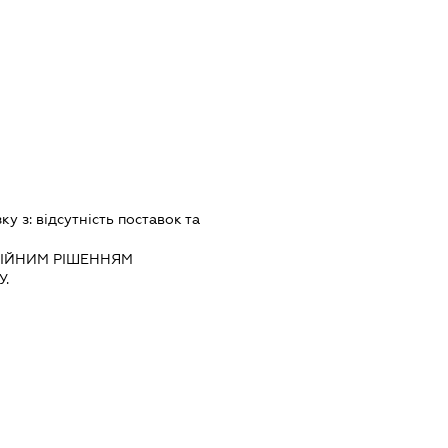
зку з:
вiдсутнiсть поставок та
IЙНИМ РIШЕННЯМ
.