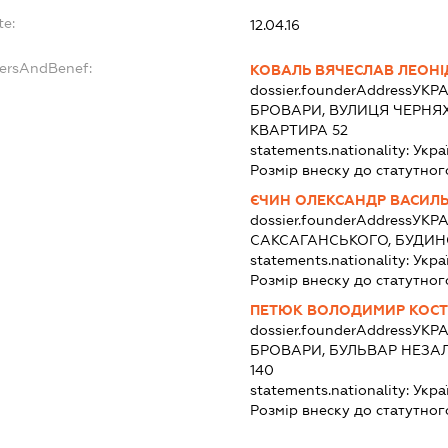
te:
12.04.16
dersAndBenef:
КОВАЛЬ ВЯЧЕСЛАВ ЛЕОН
dossier.founderAddress
УКРА
БРОВАРИ, ВУЛИЦЯ ЧЕРНЯХ
КВАРТИРА 52
statements.nationality:
Укра
Розмір внеску до статутног
ЄЧИН ОЛЕКСАНДР ВАСИЛ
dossier.founderAddress
УКРА
САКСАГАНСЬКОГО, БУДИНО
statements.nationality:
Укра
Розмір внеску до статутног
ПЕТЮК ВОЛОДИМИР КОС
dossier.founderAddress
УКРА
БРОВАРИ, БУЛЬВАР НЕЗАЛ
140
statements.nationality:
Укра
Розмір внеску до статутног