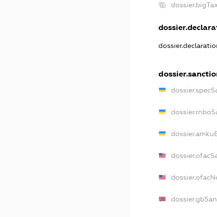
dossier.bigT
dossier.declarat
dossier.declarati
dossier.sancti
dossier.specS
dossier.rnboS
dossier.amkuB
dossier.ofacS
dossier.ofac
dossier.gbSan