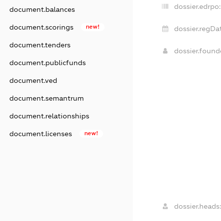
dossier.edrpo:
document.balances
document.scorings
new!
dossier.regDa
document.tenders
dossier.foun
document.publicfunds
document.ved
document.semantrum
document.relationships
document.licenses
new!
dossier.heads