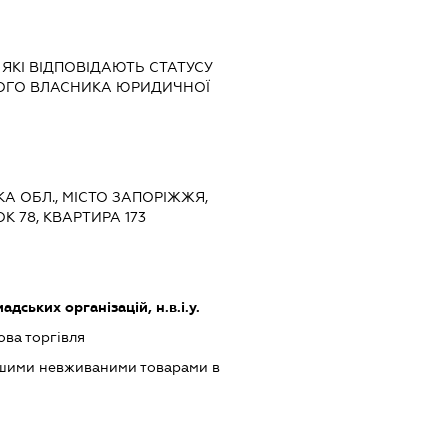
 ЯКІ ВІДПОВІДАЮТЬ СТАТУСУ
НОГО ВЛАСНИКА ЮРИДИЧНОЇ
ЬКА ОБЛ., МІСТО ЗАПОРІЖЖЯ,
К 78, КВАРТИРА 173
дських організацій, н.в.і.у.
ова торгівля
ншими невживаними товарами в