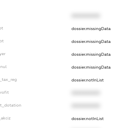
XXXXXXXXXX
bt
dossier.missingData
bt
dossier.missingData
yer
dossier.missingData
nnul
dossier.missingData
e_tax_reg
dossier.notInList
rofit
XXXXXXXXXX
et_dotation
XXXXXXXXXX
_akciz
dossier.notInList