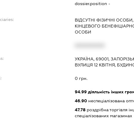
dossier.position -
ciaries:
ВІДСУТНІ ФІЗИЧНІ ОСОБИ,
КІНЦЕВОГО БЕНЕФІЦІАР
ОСОБИ
:
XXXXXXXXXX
s:
УКРАЇНА, 69001, ЗАПОРІЗ
ВУЛИЦЯ 12 КВІТНЯ, БУДИНО
:
0 грн.
94.99
діяльність інших грома
46.90
неспеціалізована опт
47.78
роздрібна торгівля і
спеціалізованих магазинах