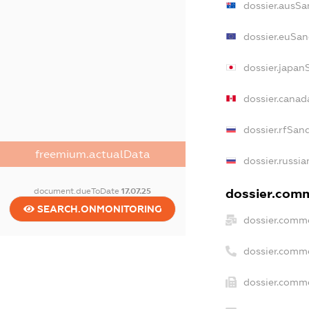
dossier.ausSa
dossier.euSan
dossier.japan
dossier.cana
dossier.rfSan
freemium.actualData
dossier.russia
document.dueToDate
17.07.25
dossier.comm
SEARCH.ONMONITORING
dossier.comme
dossier.comm
dossier.comme