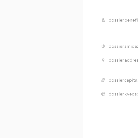
dossier.benefi
dossier.smida
dossier.addres
dossier.capital
dossier.kveds: