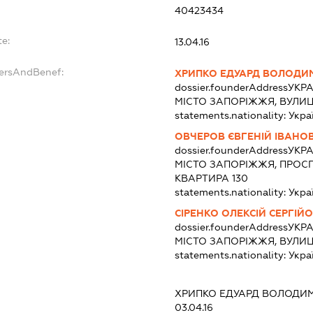
40423434
te:
13.04.16
dersAndBenef:
ХРИПКО ЕДУАРД ВОЛОДИ
dossier.founderAddress
УКРА
МІСТО ЗАПОРІЖЖЯ, ВУЛИЦЯ
statements.nationality:
Укра
ОВЧЕРОВ ЄВГЕНІЙ ІВАНО
dossier.founderAddress
УКРА
МІСТО ЗАПОРІЖЖЯ, ПРОСПЕ
КВАРТИРА 130
statements.nationality:
Укра
СІРЕНКО ОЛЕКСІЙ СЕРГІЙ
dossier.founderAddress
УКРА
МІСТО ЗАПОРІЖЖЯ, ВУЛИ
statements.nationality:
Укра
:
ХРИПКО ЕДУАРД ВОЛОДИ
03.04.16