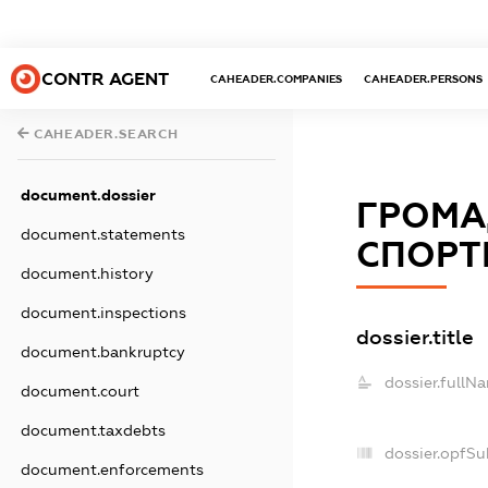
CONTR AGENT
CAHEADER.COMPANIES
CAHEADER.PERSONS
CAHEADER.SEARCH
document.dossier
ГРОМА
document.statements
СПОРТ
document.history
document.inspections
dossier.title
document.bankruptcy
dossier.fullN
document.court
document.taxdebts
dossier.opfSu
document.enforcements