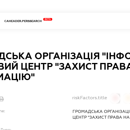
BETA
CAHEADER.PERSSEARCH
ДСЬКА ОРГАНІЗАЦІЯ "ІНФ
ИЙ ЦЕНТР "ЗАХИСТ ПРАВ
МАЦІЮ"
riskFactors.title
0
0
me:
ГРОМАДСЬКА ОРГАНІЗАЦ
ЦЕНТР "ЗАХИСТ ПРАВА Н
bType: