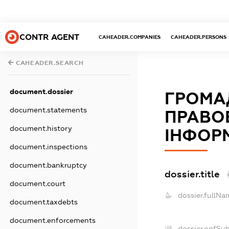
CONTR AGENT
CAHEADER.COMPANIES
CAHEADER.PERSONS
CAHEADER.SEARCH
document.dossier
ГРОМА
document.statements
ПРАВОВ
document.history
ІНФОР
document.inspections
document.bankruptcy
dossier.title
document.court
dossier.fullNa
document.taxdebts
document.enforcements
dossier.opfSu