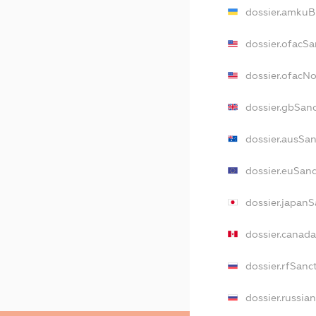
dossier.amkuB
dossier.ofacSa
dossier.ofacN
dossier.gbSan
dossier.ausSa
dossier.euSan
dossier.japan
dossier.canad
dossier.rfSanc
dossier.russia