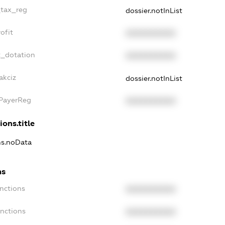
_tax_reg
dossier.notInList
ofit
XXXXXXXXXX
t_dotation
XXXXXXXXXX
akciz
dossier.notInList
xPayerReg
XXXXXXXXXX
ions.title
ons.noData
ns
anctions
XXXXXXXXXX
anctions
XXXXXXXXXX