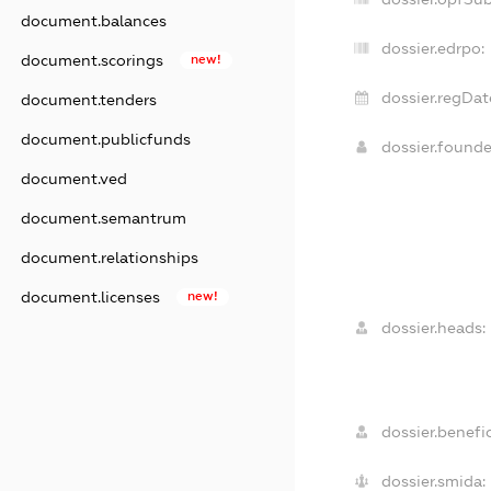
document.balances
dossier.edrpo:
document.scorings
new!
dossier.regDat
document.tenders
document.publicfunds
dossier.found
document.ved
document.semantrum
document.relationships
document.licenses
new!
dossier.heads:
dossier.benefic
dossier.smida: