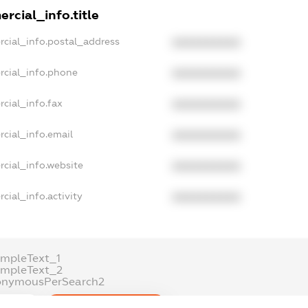
rcial_info.title
rcial_info.postal_address
XXXXXXXXXX
rcial_info.phone
XXXXXXXXXX
cial_info.fax
XXXXXXXXXX
cial_info.email
XXXXXXXXXX
cial_info.website
XXXXXXXXXX
cial_info.activity
XXXXXXXXXX
ampleText_1
ampleText_2
onymousPerSearch2
ETAILS
FREEMIUM.REGISTER