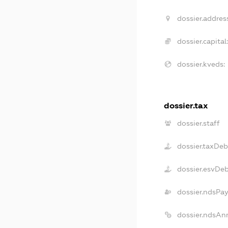
dossier.addres
dossier.capital
dossier.kveds:
dossier.tax
dossier.staff
dossier.taxDeb
dossier.esvDe
dossier.ndsPay
dossier.ndsAn