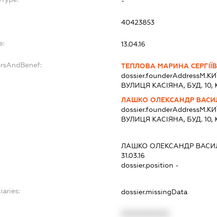
-
40423853
e:
13.04.16
ersAndBenef:
ТЕПЛОВА МАРИНА СЕРГІЇ
dossier.founderAddress
М.КИ
ВУЛИЦЯ КАСІЯНА, БУД. 10, 
ЛАШКО ОЛЕКСАНДР ВАСИ
dossier.founderAddress
М.КИ
ВУЛИЦЯ КАСІЯНА, БУД. 10, 
ЛАШКО ОЛЕКСАНДР ВАСИ
31.03.16
dossier.position -
iaries:
dossier.missingData
XXXXXXXXXX