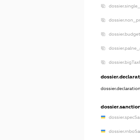
dossier.single
dossier.non_pr
dossier.budge
dossier.palne_
dossier.bigTa
dossier.declarat
dossier.declarati
dossier.sanctio
dossier.specS
dossier.rnboS