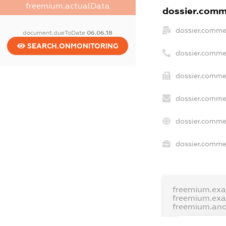
freemium.actualData
dossier.comme
dossier.comme
document.dueToDate
06.06.18
SEARCH.ONMONITORING
dossier.comme
dossier.commer
dossier.commer
dossier.commer
dossier.commer
freemium.ex
freemium.ex
freemium.an
FREEMIUM.D