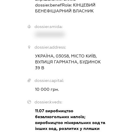
dossier.benefRole:
КІНЦЕВИЙ
БЕНЕФІЦІАРНИЙ ВЛАСНИК
dossier.smida:
XXXXXXXXXX
dossier.address:
УКРАЇНА, 03058, МІСТО КИЇВ,
ВУЛИЦЯ ГАРМАТНА, БУДИНОК
39 В
dossier.capital:
10 000 грн.
dossier.kveds:
11.07
виробництво
безалкогольних напоїв;
виробництво мінеральних вод та
інших вод, розлитих у пляшки