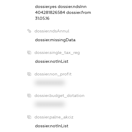
dossier.yes
dossier.ndsInn
404281826584
dossier.from
31.05.16
dossier.ndsAnnul
dossier.missingData
dossier.single_tax_reg
dossier.notInList
dossier.non_profit
XXXXXXXXXX
dossier.budget_dotation
XXXXXXXXXX
dossier.palne_akciz
dossier.notInList