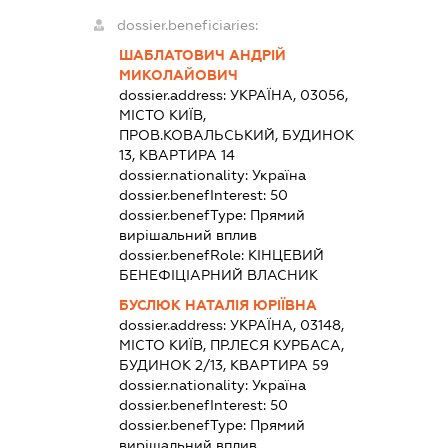
dossier.beneficiaries:
ШАБЛАТОВИЧ АНДРІЙ
МИКОЛАЙОВИЧ
dossier.address:
УКРАЇНА, 03056,
МІСТО КИЇВ,
ПРОВ.КОВАЛЬСЬКИЙ, БУДИНОК
13, КВАРТИРА 14
dossier.nationality:
Україна
dossier.benefInterest:
50
dossier.benefType:
Прямий
вирішальний вплив
dossier.benefRole:
КІНЦЕВИЙ
БЕНЕФІЦІАРНИЙ ВЛАСНИК
БУСЛЮК НАТАЛІЯ ЮРІЇВНА
dossier.address:
УКРАЇНА, 03148,
МІСТО КИЇВ, ПР.ЛЕСЯ КУРБАСА,
БУДИНОК 2/13, КВАРТИРА 59
dossier.nationality:
Україна
dossier.benefInterest:
50
dossier.benefType:
Прямий
вирішальний вплив