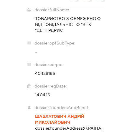
dossier.fullName:
ТОВАРИСТВО З ОБМЕЖЕНОЮ
ВІДПОВІДАЛЬНІСТЮ "ВПК
"ЦЕНТРДРУК"
dossier.opfSubType:
-
dossier.edrpo:
40428186
dossier.regDate:
14.04.16
dossier.foundersAndBenef:
ШАБЛАТОВИЧ АНДРІЙ
МИКОЛАЙОВИЧ
dossier.founderAddress
УКРАЇНА,