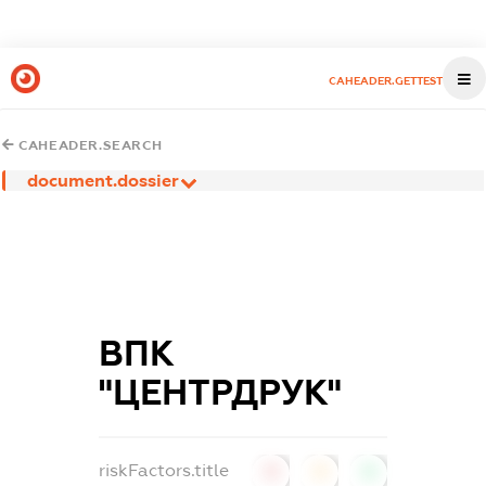
CAHEADER.GETTEST
CAHEADER.SEARCH
document.dossier
ВПК
"ЦЕНТРДРУК"
riskFactors.title
0
0
0