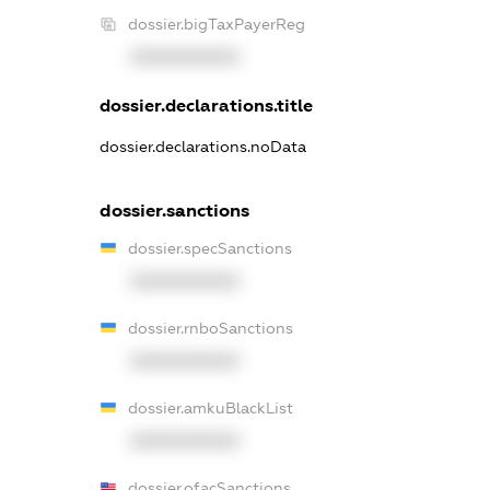
dossier.bigTaxPayerReg
XXXXXXXXXX
dossier.declarations.title
dossier.declarations.noData
dossier.sanctions
dossier.specSanctions
XXXXXXXXXX
dossier.rnboSanctions
XXXXXXXXXX
dossier.amkuBlackList
XXXXXXXXXX
dossier.ofacSanctions