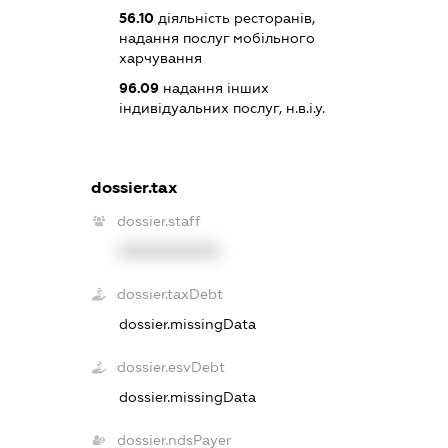
56.10
діяльність ресторанів,
надання послуг мобільного
харчування
96.09
надання інших
індивідуальних послуг, н.в.і.у.
dossier.tax
dossier.staff
XXXXXXXXXX
dossier.taxDebt
dossier.missingData
dossier.esvDebt
dossier.missingData
dossier.ndsPayer