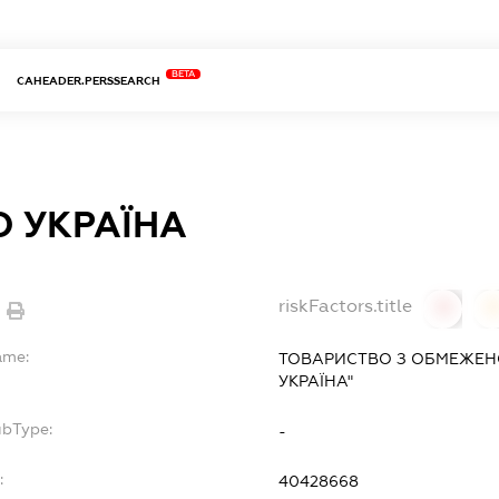
BETA
CAHEADER.PERSSEARCH
О УКРАЇНА
riskFactors.title
0
ame:
ТОВАРИСТВО З ОБМЕЖЕН
УКРАЇНА"
ubType:
-
:
40428668