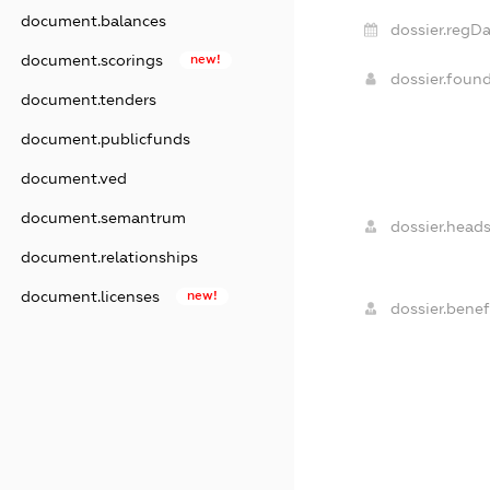
document.balances
dossier.regDa
document.scorings
new!
dossier.foun
document.tenders
document.publicfunds
document.ved
document.semantrum
dossier.heads
document.relationships
document.licenses
new!
dossier.benefi