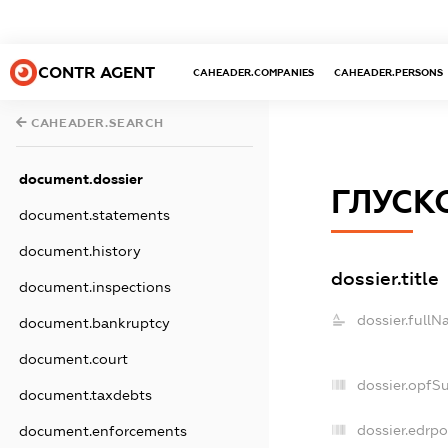
CONTR AGENT
CAHEADER.COMPANIES
CAHEADER.PERSONS
CAHEADER.SEARCH
document.dossier
ГЛУСК
document.statements
document.history
dossier.title
document.inspections
dossier.fullN
document.bankruptcy
document.court
dossier.opfS
document.taxdebts
dossier.edrpo
document.enforcements