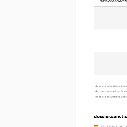
dossier.declara
dossier.declarations.lice
dossier.declarations.lice
dossier.declarations.lice
dossier.sancti
dossier.spec