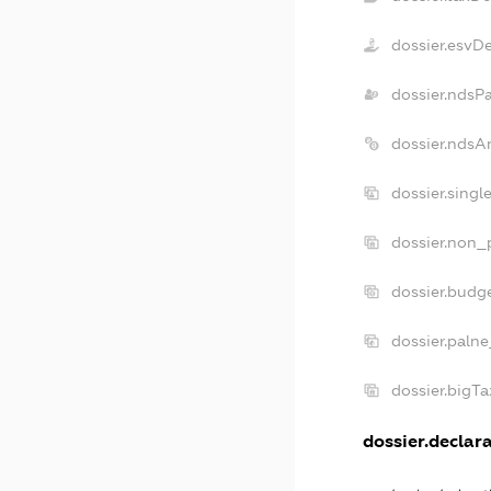
dossier.esvD
dossier.ndsP
dossier.ndsA
dossier.sing
dossier.non_
dossier.budg
dossier.palne
dossier.bigT
dossier.declara