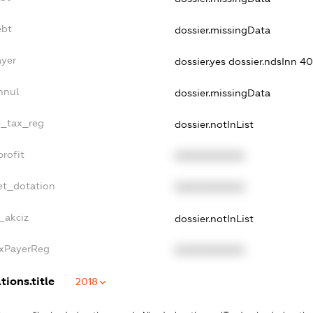
ebt
dossier.missingData
ayer
dossier.yes
dossier.ndsInn 
nnul
dossier.missingData
le_tax_reg
dossier.notInList
profit
XXXXXXXXXX
et_dotation
XXXXXXXXXX
_akciz
dossier.notInList
axPayerReg
XXXXXXXXXX
tions.title
2018