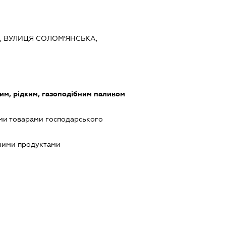
ЇВ, ВУЛИЦЯ СОЛОМ'ЯНСЬКА,
дим, рідким, газоподібним паливом
ми товарами господарського
чними продуктами