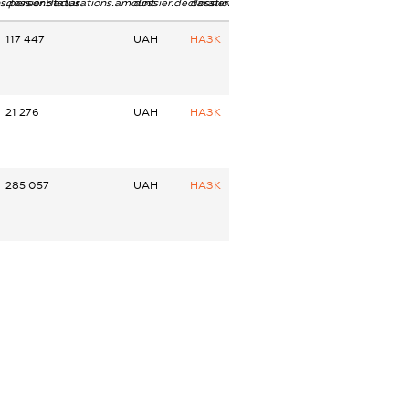
ns.personStatus
dossier.declarations.amount
dossier.declarations.currency
dossier.declarations.source
117 447
UAH
НАЗК
21 276
UAH
НАЗК
285 057
UAH
НАЗК