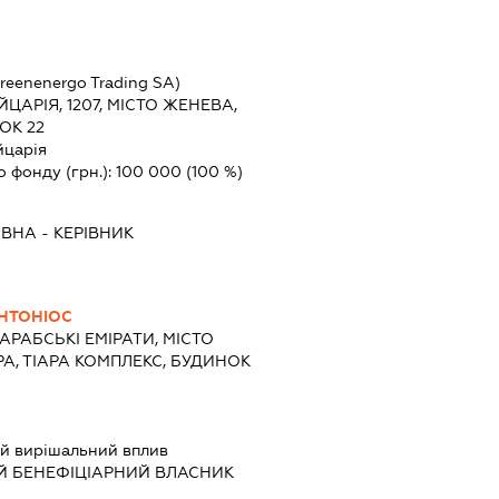
Greenenergo Trading SA)
ЦАРІЯ, 1207, МІСТО ЖЕНЕВА,
ОК 22
царія
о фонду (грн.):
100 000
(100 %)
ІВНА
-
КЕРІВНИК
АНТОНІОС
АРАБСЬКІ ЕМІРАТИ, МІСТО
А, ТІАРА КОМПЛЕКС, БУДИНОК
й вирішальний вплив
Й БЕНЕФІЦІАРНИЙ ВЛАСНИК