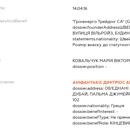
te:
14.04.16
dersAndBenef:
"Гріненерго Трейдінг СА" (
dossier.founderAddress
ШВЕЙ
ВУЛИЦЯ ВІЛЬРОЙЗ, БУДИН
statements.nationality:
Швей
Розмір внеску до статутног
:
КОВАЛЬЧУК МАРІЯ ВІКТОР
dossier.position -
ciaries:
АНІФАНТАКІС ДІМІТРІОС 
dossier.address:
ОБ'ЄДНАНІ 
ДУБАЙ, ПАЛЬМА ДЖУМЕЙР
102
dossier.nationality:
Греція
dossier.benefInterest:
-
dossier.benefType:
Не прями
dossier.benefRole:
КІНЦЕВИ