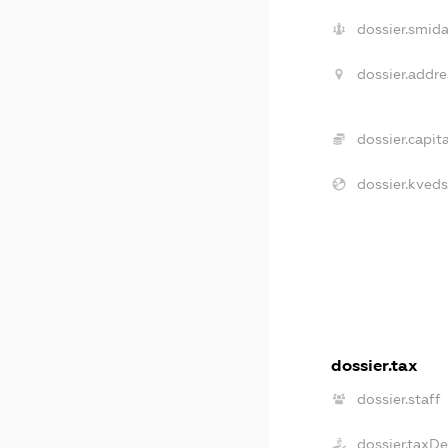
dossier.smida
dossier.addre
dossier.capita
dossier.kveds
dossier.tax
dossier.staff
dossier.taxD