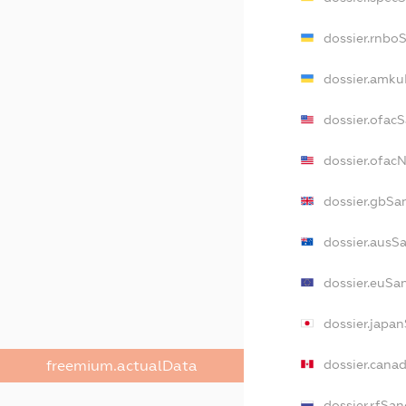
dossier.rnbo
dossier.amku
dossier.ofac
dossier.ofa
dossier.gbSa
dossier.ausS
dossier.euSa
dossier.japa
dossier.cana
freemium.actualData
dossier.rfSan