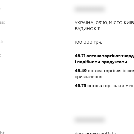
:
XXXXXXXXXX
ss:
УКРАЇНА, 03110, МІСТО КИ
БУДИНОК 11
l:
100 000 грн.
:
46.71
оптова торгівля твер
і подібними продуктами
46.49
оптова торгівля інши
призначення
46.75
оптова торгівля хімі
XXXXXXXXXX
ebt
dossier.missingData