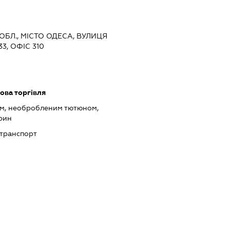
 ОБЛ., МІСТО ОДЕСА, ВУЛИЦЯ
, ОФІС 310
ова торгівля
ом, необробленим тютюном,
рин
транспорт