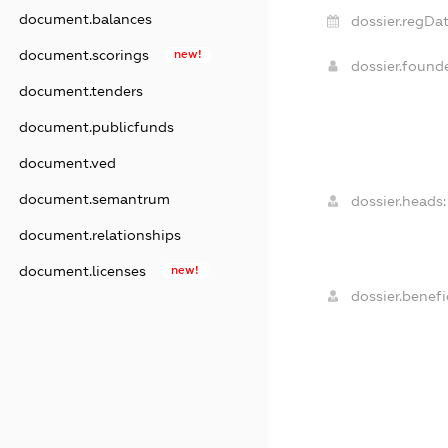
document.balances
dossier.regDat
document.scorings
new!
dossier.foun
document.tenders
document.publicfunds
document.ved
document.semantrum
dossier.heads:
document.relationships
document.licenses
new!
dossier.benefic