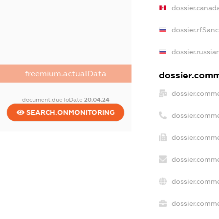
dossier.canad
dossier.rfSanc
dossier.russia
freemium.actualData
dossier.comme
dossier.comme
document.dueToDate
20.04.24
SEARCH.ONMONITORING
dossier.comme
dossier.comme
dossier.comme
dossier.comme
dossier.commer