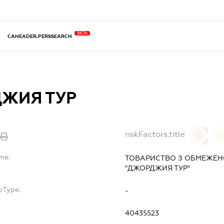
BETA
CAHEADER.PERSSEARCH
ЖИЯ ТУР
riskFactors.title
0
me:
ТОВАРИСТВО З ОБМЕЖЕН
"ДЖОРДЖИЯ ТУР"
bType:
-
40435523