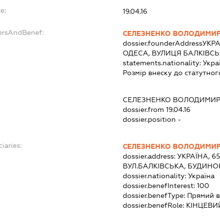
e:
19.04.16
dersAndBenef:
СЕЛЕЗНЕНКО ВОЛОДИМИР
dossier.founderAddress
УКРА
ОДЕСА, ВУЛИЦЯ БАЛКІВСЬК
statements.nationality:
Укра
Розмір внеску до статутног
СЕЛЕЗНЕНКО ВОЛОДИМИР
dossier.from 19.04.16
dossier.position -
iaries:
СЕЛЕЗНЕНКО ВОЛОДИМИР
dossier.address:
УКРАЇНА, 6
ВУЛ.БАЛКІВСЬКА, БУДИНОК
dossier.nationality:
Україна
dossier.benefInterest:
100
dossier.benefType:
Прямий в
dossier.benefRole:
КІНЦЕВИ