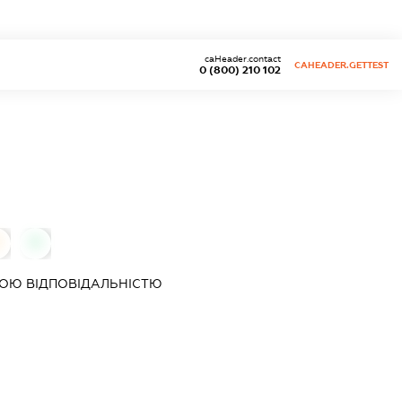
caHeader.contact
CAHEADER.GETTEST
0 (800) 210 102
0
0
ОЮ ВІДПОВІДАЛЬНІСТЮ