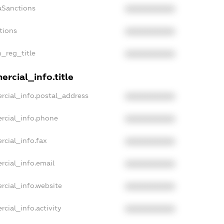
aSanctions
XXXXXXXXXX
tions
XXXXXXXXXX
n_reg_title
XXXXXXXXXX
rcial_info.title
rcial_info.postal_address
XXXXXXXXXX
rcial_info.phone
XXXXXXXXXX
rcial_info.fax
XXXXXXXXXX
rcial_info.email
XXXXXXXXXX
rcial_info.website
XXXXXXXXXX
cial_info.activity
XXXXXXXXXX