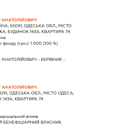
 АНАТОЛІЙОВИЧ
ЇНА, 65091, ОДЕСЬКА ОБЛ., МІСТО
А, БУДИНОК 143А, КВАРТИРА 74
їна
о фонду (грн.):
1 000
(100 %)
 АНАТОЛІЙОВИЧ
-
КЕРІВНИК
-
 АНАТОЛІЙОВИЧ
5091, ОДЕСЬКА ОБЛ., МІСТО ОДЕСА,
 143А, КВАРТИРА 74
ирішальний вплив
Й БЕНЕФІЦІАРНИЙ ВЛАСНИК