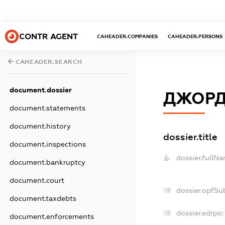
CONTR AGENT
CAHEADER.COMPANIES
CAHEADER.PERSONS
CAHEADER.SEARCH
document.dossier
ДЖОРД
document.statements
document.history
dossier.title
document.inspections
dossier.fullNa
document.bankruptcy
document.court
dossier.opfSu
document.taxdebts
dossier.edrpo:
document.enforcements