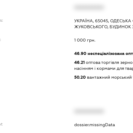
XXXXXXXXXX
s:
УКРАЇНА, 65045, ОДЕСЬКА
ЖУКОВСЬКОГО, БУДИНОК 33
:
1 000 грн.
46.90
неспеціалізована опт
46.21
оптова торгівля зерн
насінням і кормами для тва
50.20
вантажний морський 
XXXXXXXXXX
bt
dossier.missingData