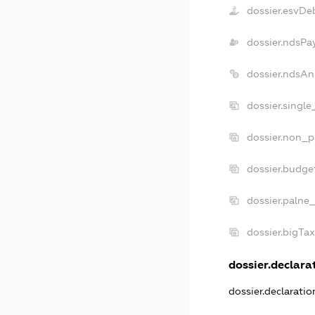
dossier.esvDe
dossier.ndsPa
dossier.ndsAn
dossier.singl
dossier.non_p
dossier.budge
dossier.palne
dossier.bigTa
dossier.declarat
dossier.declarati