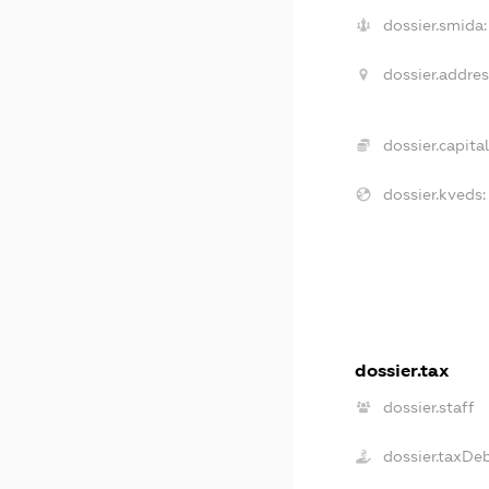
dossier.smida:
dossier.addres
dossier.capital
dossier.kveds:
dossier.tax
dossier.staff
dossier.taxDe