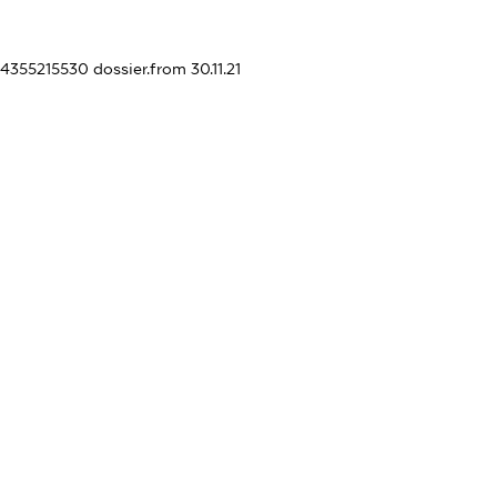
404355215530
dossier.from 30.11.21