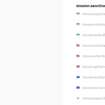
dossier.sanctio
dossier.specS
dossier.rnboS
dossier.amkuB
dossier.ofacS
dossier.ofac
dossier.gbSan
dossier.ausSa
dossier.euSan
dossier.japan