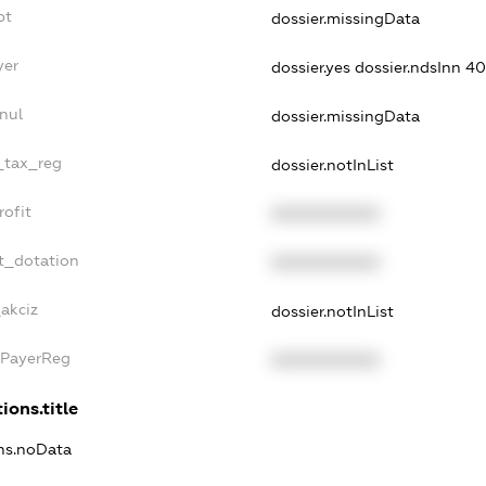
bt
dossier.missingData
yer
dossier.yes
dossier.ndsInn 
nul
dossier.missingData
e_tax_reg
dossier.notInList
rofit
XXXXXXXXXX
t_dotation
XXXXXXXXXX
_akciz
dossier.notInList
xPayerReg
XXXXXXXXXX
ions.title
ons.noData