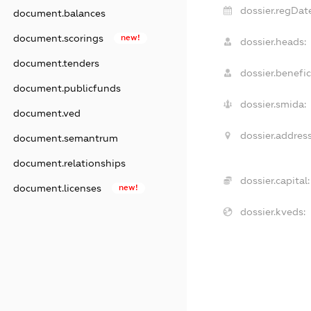
dossier.regDat
document.balances
document.scorings
new!
dossier.heads:
document.tenders
dossier.benefic
document.publicfunds
dossier.smida:
document.ved
dossier.address
document.semantrum
document.relationships
dossier.capital:
document.licenses
new!
dossier.kveds: