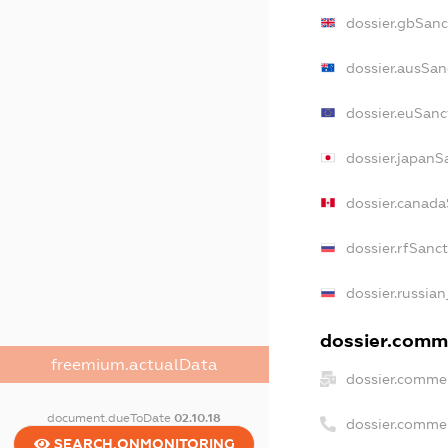
dossier.gbSanc
dossier.ausSan
dossier.euSanc
dossier.japanS
dossier.canad
dossier.rfSanc
dossier.russian
dossier.comme
freemium.actualData
dossier.commer
document.dueToDate
02.10.18
dossier.comme
SEARCH.ONMONITORING