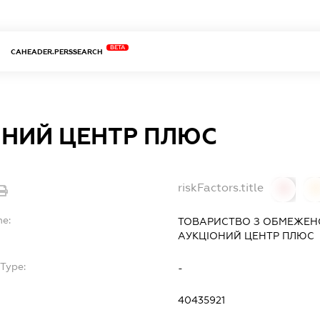
BETA
CAHEADER.PERSSEARCH
ОНИЙ ЦЕНТР ПЛЮС
riskFactors.title
0
0
me:
ТОВАРИСТВО З ОБМЕЖЕН
АУКЦІОНИЙ ЦЕНТР ПЛЮС
Type:
-
40435921