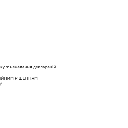
зку з:
ненадання декларацiй
IЙНИМ РIШЕННЯМ
.