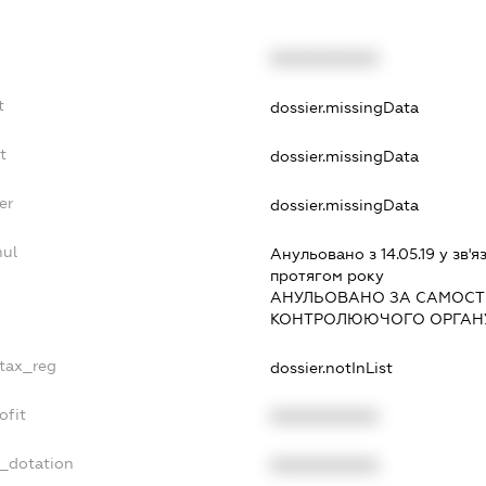
XXXXXXXXXX
t
dossier.missingData
t
dossier.missingData
er
dossier.missingData
nul
Анульовано з 14.05.19 у зв'я
протягом року
АНУЛЬОВАНО ЗА САМОСТ
КОНТРОЛЮЮЧОГО ОРГАНУ
_tax_reg
dossier.notInList
ofit
XXXXXXXXXX
t_dotation
XXXXXXXXXX