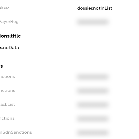
akciz
dossier.notInList
xPayerReg
XXXXXXXXXX
ons.title
ns.noData
ns
nctions
XXXXXXXXXX
nctions
XXXXXXXXXX
ackList
XXXXXXXXXX
nctions
XXXXXXXXXX
onSdnSanctions
XXXXXXXXXX