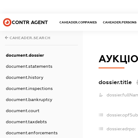
CONTR AGENT
CAHEADER.COMPANIES
CAHEADER.PERSONS
CAHEADER.SEARCH
document.dossier
АУКЦІ
document.statements
document.history
dossier.title
document.inspections
dossier.fullNa
document.bankruptcy
document.court
dossier.opfSub
document.taxdebts
dossier.edrpo:
document.enforcements