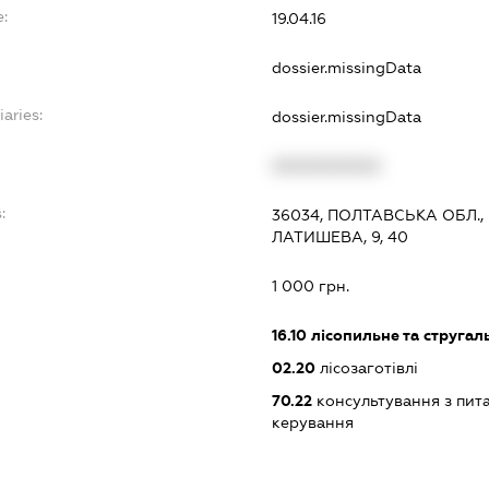
e:
19.04.16
dossier.missingData
iaries:
dossier.missingData
XXXXXXXXXX
:
36034, ПОЛТАВСЬКА ОБЛ.,
ЛАТИШЕВА, 9, 40
1 000 грн.
16.10
лісопильне та струга
02.20
лісозаготівлі
70.22
консультування з пита
керування