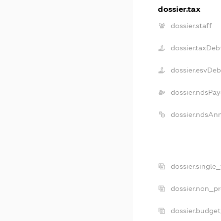
dossier.tax
dossier.staff
dossier.taxDeb
dossier.esvDeb
dossier.ndsPay
dossier.ndsAn
dossier.single
dossier.non_pr
dossier.budge