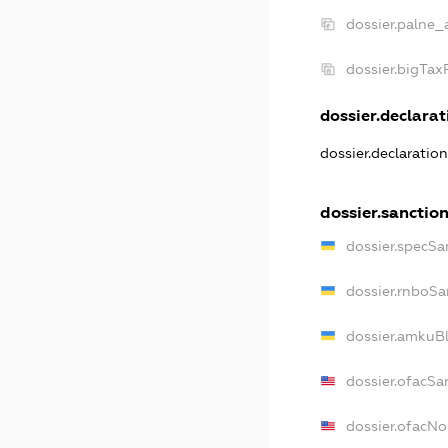
dossier.palne_
dossier.bigTa
dossier.declarati
dossier.declaratio
dossier.sanctio
dossier.specSa
dossier.rnboSa
dossier.amkuBl
dossier.ofacSa
dossier.ofacN