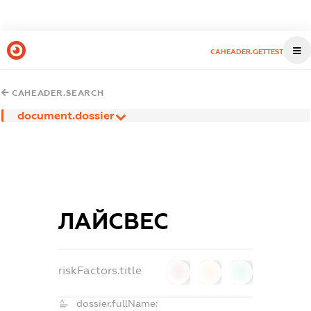
CAHEADER.GETTEST
CAHEADER.SEARCH
document.dossier
ЛАЙСВЕС
riskFactors.title
0
0
0
dossier.fullName: