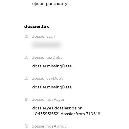
сфері транспорту
dossier.tax
dossier.staff
XXXXXXXXXX
dossier.taxDebt
dossier.missingData
dossier.esvDebt
dossier.missingData
dossier.ndsPayer
dossier.yes
dossier.ndsInn
404359315521
dossier.from 31.05.16
dossier.ndsAnnul