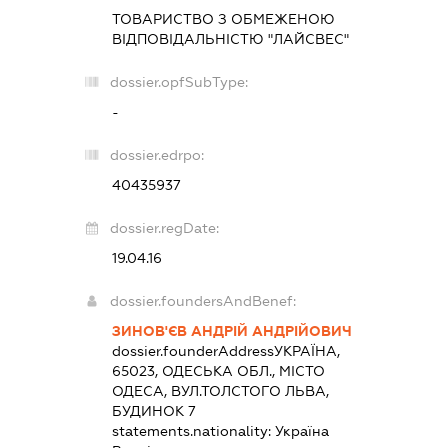
ТОВАРИСТВО З ОБМЕЖЕНОЮ
ВІДПОВІДАЛЬНІСТЮ "ЛАЙСВЕС"
dossier.opfSubType:
-
dossier.edrpo:
40435937
dossier.regDate:
19.04.16
dossier.foundersAndBenef:
ЗИНОВ'ЄВ АНДРІЙ АНДРІЙОВИЧ
dossier.founderAddress
УКРАЇНА,
65023, ОДЕСЬКА ОБЛ., МІСТО
ОДЕСА, ВУЛ.ТОЛСТОГО ЛЬВА,
БУДИНОК 7
statements.nationality:
Україна