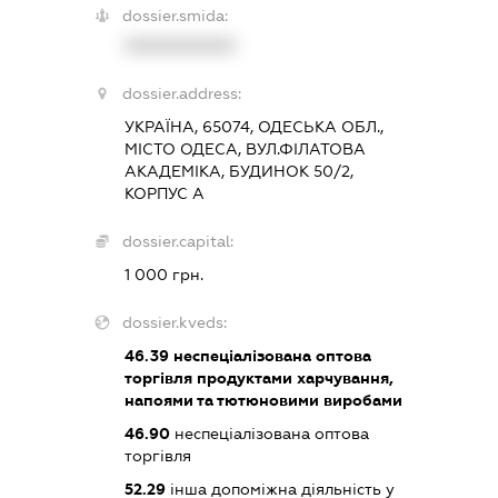
dossier.smida:
XXXXXXXXXX
dossier.address:
УКРАЇНА, 65074, ОДЕСЬКА ОБЛ.,
МІСТО ОДЕСА, ВУЛ.ФІЛАТОВА
АКАДЕМІКА, БУДИНОК 50/2,
КОРПУС А
dossier.capital:
1 000 грн.
dossier.kveds:
46.39
неспеціалізована оптова
торгівля продуктами харчування,
напоями та тютюновими виробами
46.90
неспеціалізована оптова
торгівля
52.29
інша допоміжна діяльність у