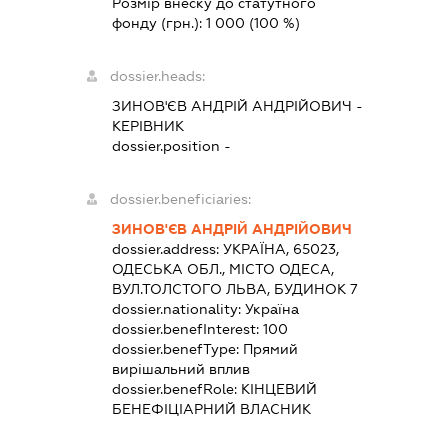
Розмір внеску до статутного
фонду (грн.):
1 000
(100 %)
dossier.heads:
ЗИНОВ'ЄВ АНДРІЙ АНДРІЙОВИЧ
-
КЕРІВНИК
dossier.position -
dossier.beneficiaries:
ЗИНОВ'ЄВ АНДРІЙ АНДРІЙОВИЧ
dossier.address:
УКРАЇНА, 65023,
ОДЕСЬКА ОБЛ., МІСТО ОДЕСА,
ВУЛ.ТОЛСТОГО ЛЬВА, БУДИНОК 7
dossier.nationality:
Україна
dossier.benefInterest:
100
dossier.benefType:
Прямий
вирішальний вплив
dossier.benefRole:
КІНЦЕВИЙ
БЕНЕФІЦІАРНИЙ ВЛАСНИК