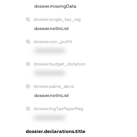
dossier.missingData
dossier.single_tax_reg
dossier.notInList
dossier.non_profit
XXXXXXXXXX
dossier.budget_dotation
XXXXXXXXXX
dossier.palne_akciz
dossier.notInList
dossier.bigTaxPayerReg
XXXXXXXXXX
dossier.declarations.title