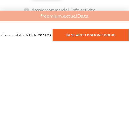
dossier.commercial_info.activity
freemium.actualData
XXXXXXXXXX
document.dueToDate
20.11.23
SEARCH.ONMONITORING
freemium.exampleText_1
freemium.exampleText_2
freemium.anonymousPerSearch2
FREEMIUM.DETAILS
FREEMIUM.REGISTER