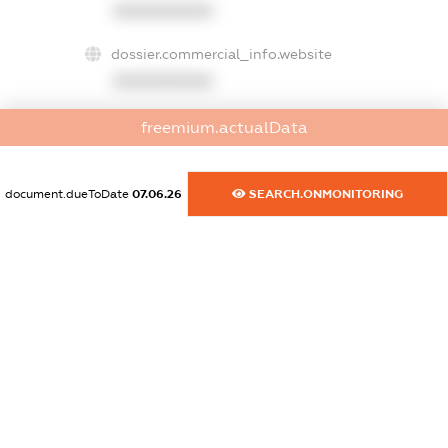
XXXXXXXXXX
dossier.commercial_info.website
XXXXXXXXXX
dossier.commercial_info.activity
freemium.actualData
XXXXXXXXXX
document.dueToDate
07.06.26
SEARCH.ONMONITORING
freemium.exampleText_1
freemium.exampleText_2
freemium.anonymousPerSearch2
FREEMIUM.DETAILS
FREEMIUM.REGISTER