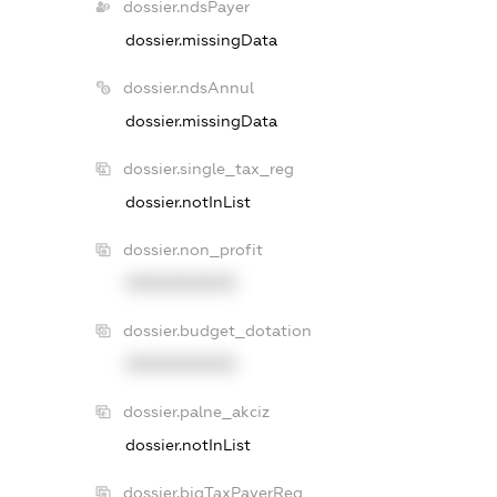
dossier.ndsPayer
dossier.missingData
dossier.ndsAnnul
dossier.missingData
dossier.single_tax_reg
dossier.notInList
dossier.non_profit
XXXXXXXXXX
dossier.budget_dotation
XXXXXXXXXX
dossier.palne_akciz
dossier.notInList
dossier.bigTaxPayerReg