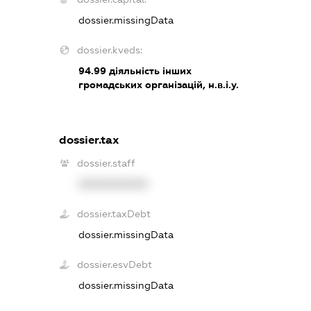
dossier.missingData
dossier.kveds:
94.99
діяльність інших
громадських організацій, н.в.і.у.
dossier.tax
dossier.staff
XXXXXXXXXX
dossier.taxDebt
dossier.missingData
dossier.esvDebt
dossier.missingData