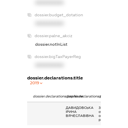
XXXXXXXXXX
dossier.budget_dotation
XXXXXXXXXX
dossier.palne_akciz
dossier.notInList
dossier.bigTaxPayerReg
XXXXXXXXXX
dossier.declarations.title
2019
dossier.declarations.pepName
dossier.declarations.personName
dossier.declarati
ДАВИДОВСЬКА
Заробітна плата
ІРИНА
отримана за
ВЯЧЕСЛАВІВНА
основним місцем
роботи