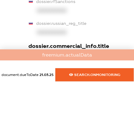
dossier.rfSanctions
XXXXXXXXXX
dossier.russian_reg_title
XXXXXXXXXX
dossier.commercial_info.title
freemium.actualData
dossier.commercial_info.postal_address
XXXXXXXXXX
document.dueToDate
21.03.25
SEARCH.ONMONITORING
dossier.commercial_info.phone
XXXXXXXXXX
dossier.commercial_info.fax
XXXXXXXXXX
dossier.commercial_info.email
XXXXXXXXXX