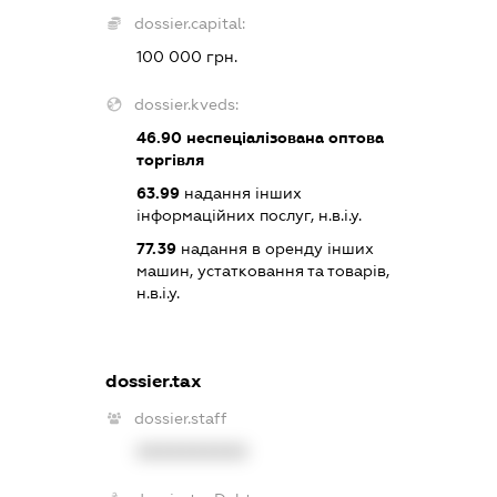
dossier.capital:
100 000 грн.
dossier.kveds:
46.90
неспеціалізована оптова
торгівля
63.99
надання інших
інформаційних послуг, н.в.і.у.
77.39
надання в оренду інших
машин, устатковання та товарів,
н.в.і.у.
dossier.tax
dossier.staff
XXXXXXXXXX