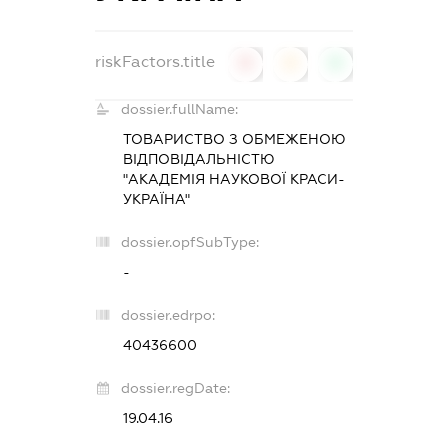
riskFactors.title
0
0
0
dossier.fullName:
ТОВАРИСТВО З ОБМЕЖЕНОЮ
ВІДПОВІДАЛЬНІСТЮ
"АКАДЕМІЯ НАУКОВОЇ КРАСИ-
УКРАЇНА"
dossier.opfSubType:
-
dossier.edrpo:
40436600
dossier.regDate:
19.04.16