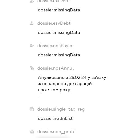
dossier.taxDebt
dossier.missingData
dossier.esvDebt
dossier.missingData
dossier.ndsPayer
dossier.missingData
dossier.ndsAnnul
Анульовано з 29.02.24 у зв'язку
з:
ненадання декларацiй
протягом року
.
dossier.single_tax_reg
dossier.notInList
dossier.non_profit