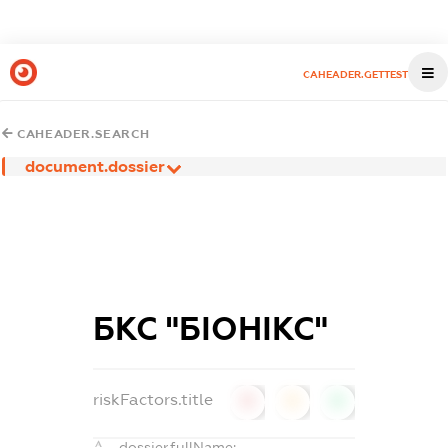
CAHEADER.GETTEST
CAHEADER.SEARCH
document.dossier
БКС "БІОНІКС"
riskFactors.title
0
0
0
dossier.fullName: