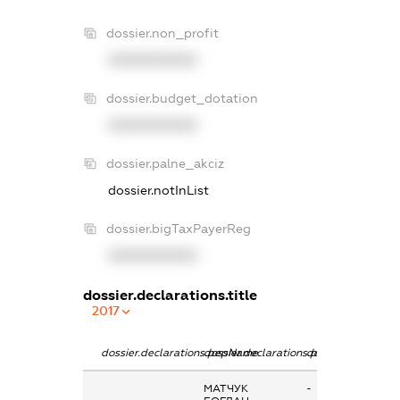
dossier.non_profit
XXXXXXXXXX
dossier.budget_dotation
XXXXXXXXXX
dossier.palne_akciz
dossier.notInList
dossier.bigTaxPayerReg
XXXXXXXXXX
dossier.declarations.title
2017
dossier.declarations.pepName
dossier.declarations.personName
dossier.declarati
МАТЧУК
-