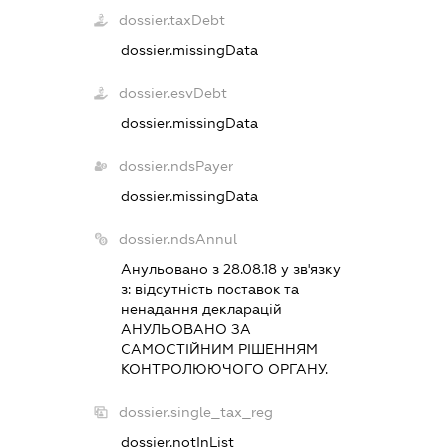
dossier.taxDebt
dossier.missingData
dossier.esvDebt
dossier.missingData
dossier.ndsPayer
dossier.missingData
dossier.ndsAnnul
Анульовано з 28.08.18 у зв'язку
з:
вiдсутнiсть поставок та
ненадання декларацiй
АНУЛЬОВАНО ЗА
САМОСТIЙНИМ РIШЕННЯМ
КОНТРОЛЮЮЧОГО ОРГАНУ.
dossier.single_tax_reg
dossier.notInList