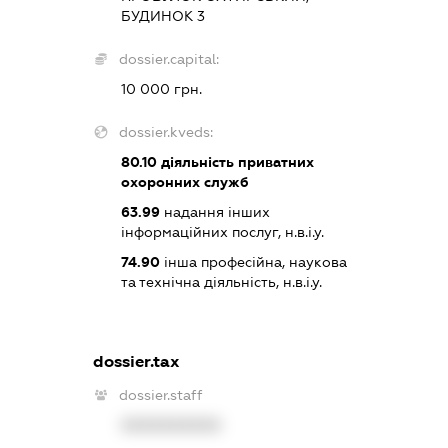
БУДИНОК 3
dossier.capital:
10 000 грн.
dossier.kveds:
80.10
діяльність приватних
охоронних служб
63.99
надання інших
інформаційних послуг, н.в.і.у.
74.90
інша професійна, наукова
та технічна діяльність, н.в.і.у.
dossier.tax
dossier.staff
XXXXXXXXXX