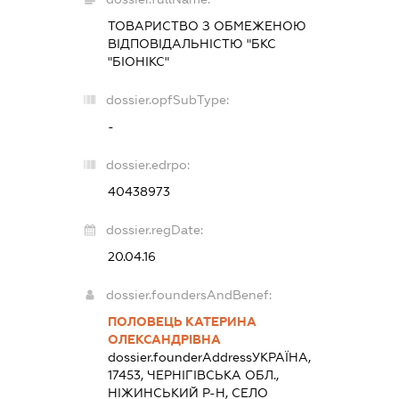
ТОВАРИСТВО З ОБМЕЖЕНОЮ
ВІДПОВІДАЛЬНІСТЮ "БКС
"БІОНІКС"
dossier.opfSubType:
-
dossier.edrpo:
40438973
dossier.regDate:
20.04.16
dossier.foundersAndBenef:
ПОЛОВЕЦЬ КАТЕРИНА
ОЛЕКСАНДРІВНА
dossier.founderAddress
УКРАЇНА,
17453, ЧЕРНІГІВСЬКА ОБЛ.,
НІЖИНСЬКИЙ Р-Н, СЕЛО