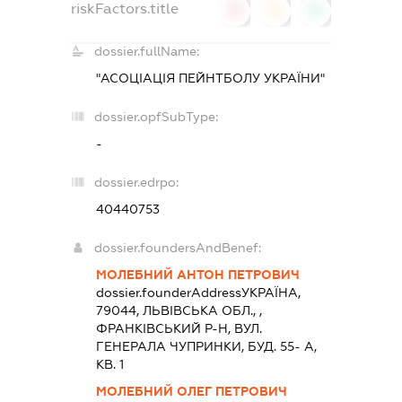
riskFactors.title
0
0
0
dossier.fullName:
"АСОЦІАЦІЯ ПЕЙНТБОЛУ УКРАЇНИ"
dossier.opfSubType:
-
dossier.edrpo:
40440753
dossier.foundersAndBenef:
МОЛЕБНИЙ АНТОН ПЕТРОВИЧ
dossier.founderAddress
УКРАЇНА,
79044, ЛЬВIВСЬКА ОБЛ., ,
ФРАНКІВСЬКИЙ Р-Н, ВУЛ.
ГЕНЕРАЛА ЧУПРИНКИ, БУД. 55- А,
КВ. 1
МОЛЕБНИЙ ОЛЕГ ПЕТРОВИЧ