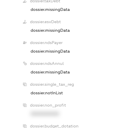
dossier.taxDebt
dossier.missingData
dossier.esvDebt
dossier.missingData
dossier.ndsPayer
dossier.missingData
dossier.ndsAnnul
dossier.missingData
dossier.single_tax_reg
dossier.notInList
dossier.non_profit
XXXXXXXXXX
dossier.budget_dotation