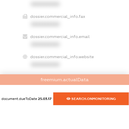
XXXXXXXXXX
dossier.commercial_info.fax
XXXXXXXXXX
dossier.commercial_info.email
XXXXXXXXXX
dossier.commercial_info.website
XXXXXXXXXX
dossier.commercial_info.activity
freemium.actualData
XXXXXXXXXX
document.dueToDate
25.03.17
SEARCH.ONMONITORING
freemium.exampleText_1
freemium.exampleText_2
freemium.anonymousPerSearch2