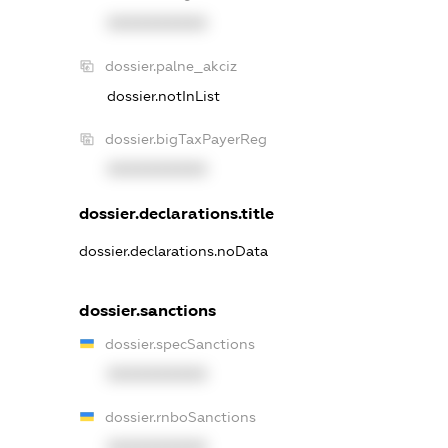
XXXXXXXXXX
dossier.palne_akciz
dossier.notInList
dossier.bigTaxPayerReg
XXXXXXXXXX
dossier.declarations.title
dossier.declarations.noData
dossier.sanctions
dossier.specSanctions
XXXXXXXXXX
dossier.rnboSanctions
XXXXXXXXXX