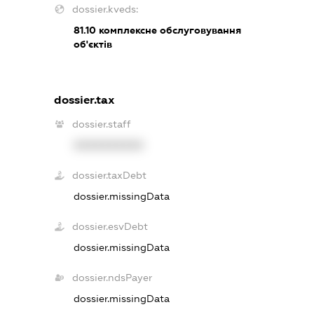
dossier.kveds:
81.10
комплексне обслуговування
об'єктів
dossier.tax
dossier.staff
XXXXXXXXXX
dossier.taxDebt
dossier.missingData
dossier.esvDebt
dossier.missingData
dossier.ndsPayer
dossier.missingData