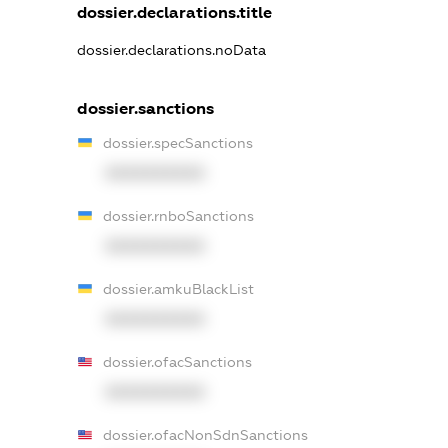
dossier.declarations.title
dossier.declarations.noData
dossier.sanctions
dossier.specSanctions
XXXXXXXXXX
dossier.rnboSanctions
XXXXXXXXXX
dossier.amkuBlackList
XXXXXXXXXX
dossier.ofacSanctions
XXXXXXXXXX
dossier.ofacNonSdnSanctions