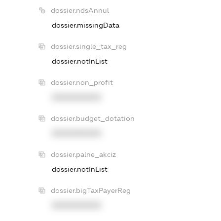
dossier.ndsAnnul
dossier.missingData
dossier.single_tax_reg
dossier.notInList
dossier.non_profit
XXXXXXXXXX
dossier.budget_dotation
XXXXXXXXXX
dossier.palne_akciz
dossier.notInList
dossier.bigTaxPayerReg
XXXXXXXXXX