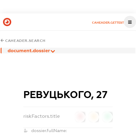
CAHEADER.GETTEST
CAHEADER.SEARCH
document.dossier
РЕВУЦЬКОГО, 27
riskFactors.title
0
0
0
dossier.fullName: