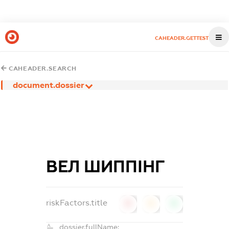
CAHEADER.GETTEST
CAHEADER.SEARCH
document.dossier
ВЕЛ ШИППІНГ
riskFactors.title
0
0
0
dossier.fullName: