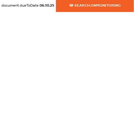
document.dueToDate
06.10.25
SEARCH.ONMONITORING
dossier.commercial_info.activity
XXXXXXXXXX
freemium.exampleText_1
freemium.exampleText_2
freemium.anonymousPerSearch2
FREEMIUM.DETAILS
FREEMIUM.REGISTER