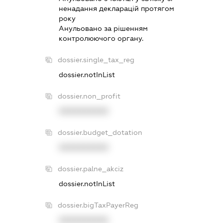
ненадання декларацiй протягом
року
Анульовано за рiшенням
контролюючого органу.
dossier.single_tax_reg
dossier.notInList
dossier.non_profit
XXXXXXXXXX
dossier.budget_dotation
XXXXXXXXXX
dossier.palne_akciz
dossier.notInList
dossier.bigTaxPayerReg
XXXXXXXXXX