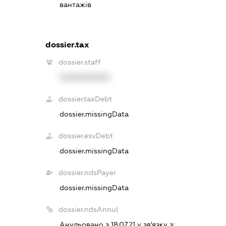
вантажів
dossier.tax
dossier.staff
XXXXXXXXXX
dossier.taxDebt
dossier.missingData
dossier.esvDebt
dossier.missingData
dossier.ndsPayer
dossier.missingData
dossier.ndsAnnul
Анульовано з 18.07.21 у зв'язку з: