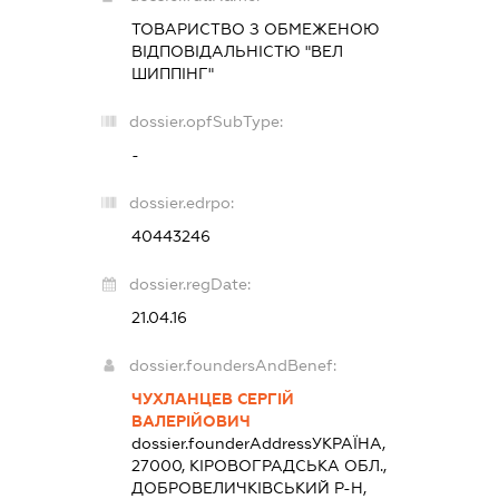
ТОВАРИСТВО З ОБМЕЖЕНОЮ
ВІДПОВІДАЛЬНІСТЮ "ВЕЛ
ШИППІНГ"
dossier.opfSubType:
-
dossier.edrpo:
40443246
dossier.regDate:
21.04.16
dossier.foundersAndBenef:
ЧУХЛАНЦЕВ СЕРГІЙ
ВАЛЕРІЙОВИЧ
dossier.founderAddress
УКРАЇНА,
27000, КІРОВОГРАДСЬКА ОБЛ.,
ДОБРОВЕЛИЧКІВСЬКИЙ Р-Н,