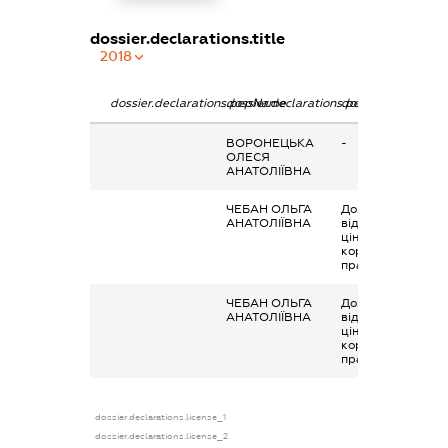
dossier.declarations.title
2018
dossier.declarations.pepName
dossier.declarations.personName
dossier.declaratio
ВОРОНЕЦЬКА
-
ОЛЕСЯ
АНАТОЛІЇВНА
ЧЕБАН ОЛЬГА
Дохід від
АНАТОЛІЇВНА
відчуження
цінних паперів та
корпоративних
прав
ЧЕБАН ОЛЬГА
Дохід від
АНАТОЛІЇВНА
відчуження
цінних паперів та
корпоративних
прав
dossier.declarations.license_1
dossier.declarations.license_2