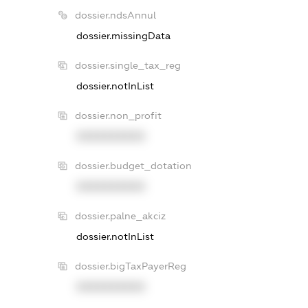
dossier.ndsAnnul
dossier.missingData
dossier.single_tax_reg
dossier.notInList
dossier.non_profit
XXXXXXXXXX
dossier.budget_dotation
XXXXXXXXXX
dossier.palne_akciz
dossier.notInList
dossier.bigTaxPayerReg
XXXXXXXXXX