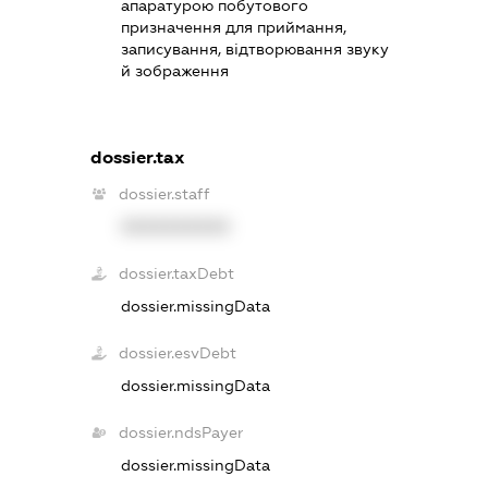
апаратурою побутового
призначення для приймання,
записування, відтворювання звуку
й зображення
dossier.tax
dossier.staff
XXXXXXXXXX
dossier.taxDebt
dossier.missingData
dossier.esvDebt
dossier.missingData
dossier.ndsPayer
dossier.missingData