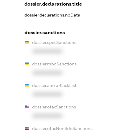
dossier.declarations.title
dossier.declarations.noData
dossier.sanctions
dossier.specSanctions
XXXXXXXXXX
dossier.rnboSanctions
XXXXXXXXXX
dossier.amkuBlackList
XXXXXXXXXX
dossier.ofacSanctions
XXXXXXXXXX
dossier.ofacNonSdnSanctions