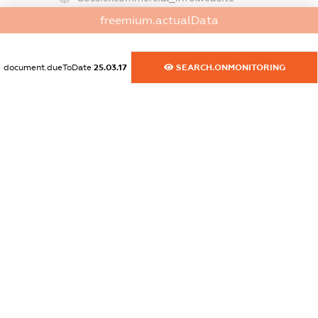
XXXXXXXXXX
freemium.actualData
dossier.commercial_info.activity
XXXXXXXXXX
document.dueToDate
25.03.17
SEARCH.ONMONITORING
freemium.exampleText_1
freemium.exampleText_2
freemium.anonymousPerSearch2
FREEMIUM.DETAILS
FREEMIUM.REGISTER