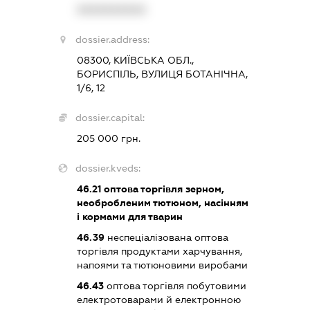
XXXXXXXXXX
dossier.address:
08300, КИЇВСЬКА ОБЛ.,
БОРИСПІЛЬ, ВУЛИЦЯ БОТАНІЧНА,
1/6, 12
dossier.capital:
205 000 грн.
dossier.kveds:
46.21
оптова торгівля зерном,
необробленим тютюном, насінням
і кормами для тварин
46.39
неспеціалізована оптова
торгівля продуктами харчування,
напоями та тютюновими виробами
46.43
оптова торгівля побутовими
електротоварами й електронною