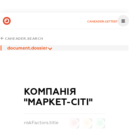
CAHEADER.GETTEST
CAHEADER.SEARCH
document.dossier
КОМПАНІЯ
"МАРКЕТ-СІТІ"
riskFactors.title
0
0
0