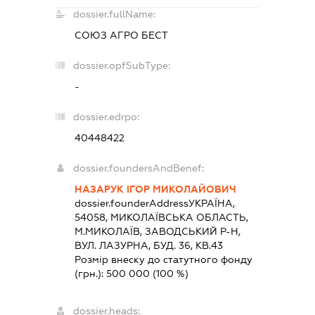
dossier.fullName:
СОЮЗ АГРО БЕСТ
dossier.opfSubType:
-
dossier.edrpo:
40448422
dossier.foundersAndBenef:
НАЗАРУК ІГОР МИКОЛАЙОВИЧ
dossier.founderAddress
УКРАЇНА,
54058, МИКОЛАЇВСЬКА ОБЛАСТЬ,
М.МИКОЛАЇВ, ЗАВОДСЬКИЙ Р-Н,
ВУЛ. ЛАЗУРНА, БУД. 36, КВ.43
Розмір внеску до статутного фонду
(грн.):
500 000
(100 %)
dossier.heads: