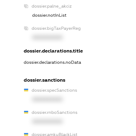
dossier.palne_akciz
dossier.notInList
dossier.bigTaxPayerReg
XXXXXXXXXX
dossier.declarations.title
dossier.declarations.noData
dossier.sanctions
dossier.specSanctions
XXXXXXXXXX
dossier.rnboSanctions
XXXXXXXXXX
dossier.amkuBlackList