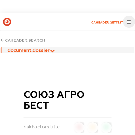
CAHEADER.GETTEST
CAHEADER.SEARCH
document.dossier
СОЮЗ АГРО
БЕСТ
riskFactors.title
0
0
0