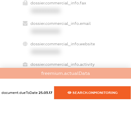
dossier.commercial_info.fax
XXXXXXXXXX
dossier.commercial_info.email
XXXXXXXXXX
dossier.commercial_info.website
XXXXXXXXXX
dossier.commercial_info.activity
XXXXXXXXXX
freemium.actualData
document.dueToDate
25.03.17
SEARCH.ONMONITORING
freemium.exampleText_1
freemium.exampleText_2
freemium.anonymousPerSearch2
FREEMIUM.DETAILS
FREEMIUM.REGISTER