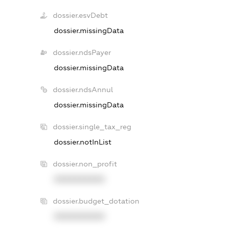
dossier.esvDebt
dossier.missingData
dossier.ndsPayer
dossier.missingData
dossier.ndsAnnul
dossier.missingData
dossier.single_tax_reg
dossier.notInList
dossier.non_profit
XXXXXXXXXX
dossier.budget_dotation
XXXXXXXXXX