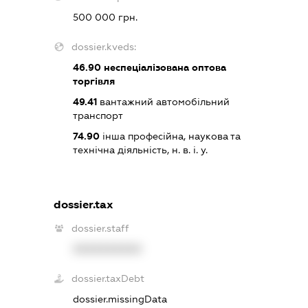
500 000 грн.
dossier.kveds:
46.90
неспеціалізована оптова
торгівля
49.41
вантажний автомобільний
транспорт
74.90
інша професійна, наукова та
технічна діяльність, н. в. і. у.
dossier.tax
dossier.staff
XXXXXXXXXX
dossier.taxDebt
dossier.missingData