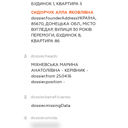
БУДИНОК 1, КВАРТИРА 5
СИДОРЧУК АЛЛА ЯКОВЛІВНА
dossier.founderAddress
УКРАЇНА,
85670, ДОНЕЦЬКА ОБЛ., МІСТО
ВУГЛЕДАР, ВУЛИЦЯ 30 РОКІВ
ПЕРЕМОГИ, БУДИНОК 8,
КВАРТИРА 86
dossier.heads:
МІХНЕВСЬКА МАРИНА
АНАТОЛІЇВНА
-
КЕРІВНИК
-
dossier.from 25.04.16
dossier.position -
dossier.beneficiaries:
dossier.missingData
dossier.smida:
XXXXXXXXXX