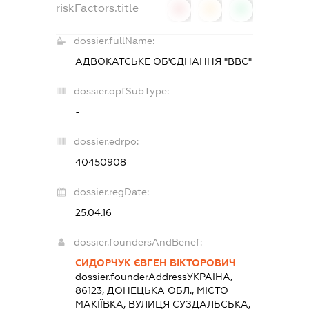
riskFactors.title
0
0
0
dossier.fullName:
АДВОКАТСЬКЕ ОБ'ЄДНАННЯ "ВВС"
dossier.opfSubType:
-
dossier.edrpo:
40450908
dossier.regDate:
25.04.16
dossier.foundersAndBenef:
СИДОРЧУК ЄВГЕН ВІКТОРОВИЧ
dossier.founderAddress
УКРАЇНА,
86123, ДОНЕЦЬКА ОБЛ., МІСТО
МАКІЇВКА, ВУЛИЦЯ СУЗДАЛЬСЬКА,