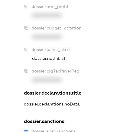
dossier.non_profit
XXXXXXXXXX
dossier.budget_dotation
XXXXXXXXXX
dossier.palne_akciz
dossier.notInList
dossier.bigTaxPayerReg
XXXXXXXXXX
dossier.declarations.title
dossier.declarations.noData
dossier.sanctions
dossier.specSanctions