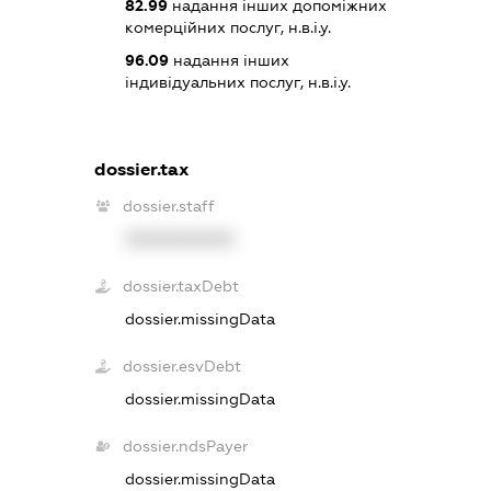
82.99
надання інших допоміжних
комерційних послуг, н.в.і.у.
96.09
надання інших
індивідуальних послуг, н.в.і.у.
dossier.tax
dossier.staff
XXXXXXXXXX
dossier.taxDebt
dossier.missingData
dossier.esvDebt
dossier.missingData
dossier.ndsPayer
dossier.missingData