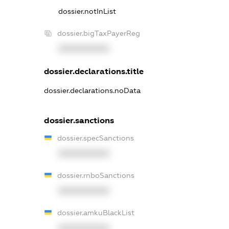
dossier.notInList
dossier.bigTaxPayerReg
XXXXXXXXXX
dossier.declarations.title
dossier.declarations.noData
dossier.sanctions
dossier.specSanctions
XXXXXXXXXX
dossier.rnboSanctions
XXXXXXXXXX
dossier.amkuBlackList
XXXXXXXXXX