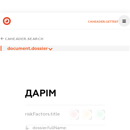
CAHEADER.GETTEST
CAHEADER.SEARCH
document.dossier
ДАРІМ
riskFactors.title
0
0
0
dossier.fullName: