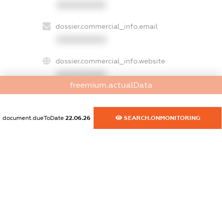
XXXXXXXXXX
dossier.commercial_info.email
XXXXXXXXXX
dossier.commercial_info.website
XXXXXXXXXX
freemium.actualData
dossier.commercial_info.activity
XXXXXXXXXX
document.dueToDate
22.06.26
SEARCH.ONMONITORING
freemium.exampleText_1
freemium.exampleText_2
freemium.anonymousPerSearch2
FREEMIUM.DETAILS
FREEMIUM.REGISTER