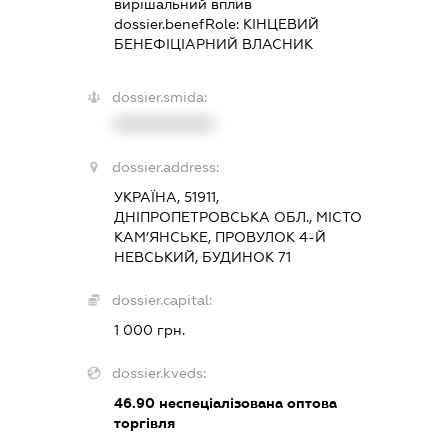
вирішальний вплив
dossier.benefRole:
КІНЦЕВИЙ
БЕНЕФІЦІАРНИЙ ВЛАСНИК
dossier.smida:
XXXXXXXXXX
dossier.address:
УКРАЇНА, 51911,
ДНІПРОПЕТРОВСЬКА ОБЛ., МІСТО
КАМ’ЯНСЬКЕ, ПРОВУЛОК 4-Й
НЕВСЬКИЙ, БУДИНОК 71
dossier.capital:
1 000 грн.
dossier.kveds:
46.90
неспеціалізована оптова
торгівля