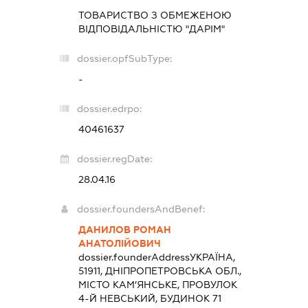
ТОВАРИСТВО З ОБМЕЖЕНОЮ
ВІДПОВІДАЛЬНІСТЮ "ДАРІМ"
dossier.opfSubType:
-
dossier.edrpo:
40461637
dossier.regDate:
28.04.16
dossier.foundersAndBenef:
ДАНИЛОВ РОМАН
АНАТОЛІЙОВИЧ
dossier.founderAddress
УКРАЇНА,
51911, ДНІПРОПЕТРОВСЬКА ОБЛ.,
МІСТО КАМ’ЯНСЬКЕ, ПРОВУЛОК
4-Й НЕВСЬКИЙ, БУДИНОК 71