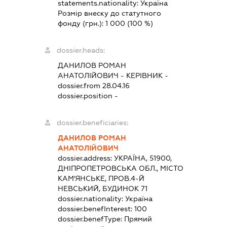
statements.nationality:
Україна
Розмір внеску до статутного
фонду (грн.):
1 000
(100 %)
dossier.heads:
ДАНИЛОВ РОМАН
АНАТОЛІЙОВИЧ
-
КЕРІВНИК
-
dossier.from 28.04.16
dossier.position -
dossier.beneficiaries:
ДАНИЛОВ РОМАН
АНАТОЛІЙОВИЧ
dossier.address:
УКРАЇНА, 51900,
ДНІПРОПЕТРОВСЬКА ОБЛ., МІСТО
КАМ'ЯНСЬКЕ, ПРОВ.4-Й
НЕВСЬКИЙ, БУДИНОК 71
dossier.nationality:
Україна
dossier.benefInterest:
100
dossier.benefType:
Прямий