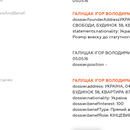
e:
05.05.16
ersAndBenef:
ГАЛУЩАК ІГОР ВОЛОДИМ
dossier.founderAddress
УКРА
СВОБОДИ, БУДИНОК 38, К
statements.nationality:
Укра
Розмір внеску до статутног
ГАЛУЩАК ІГОР ВОЛОДИМ
05.05.16
dossier.position -
iaries:
ГАЛУЩАК ІГОР ВОЛОДИМ
dossier.address:
УКРАЇНА, 04
БУДИНОК 38, КВАРТИРА 8
dossier.nationality:
Україна
dossier.benefInterest:
100
dossier.benefType:
Прямий в
dossier.benefRole:
КІНЦЕВИ