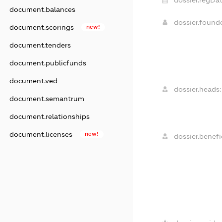
dossier.regDat
document.balances
dossier.found
document.scorings
new!
document.tenders
document.publicfunds
document.ved
dossier.heads:
document.semantrum
document.relationships
document.licenses
new!
dossier.benefic