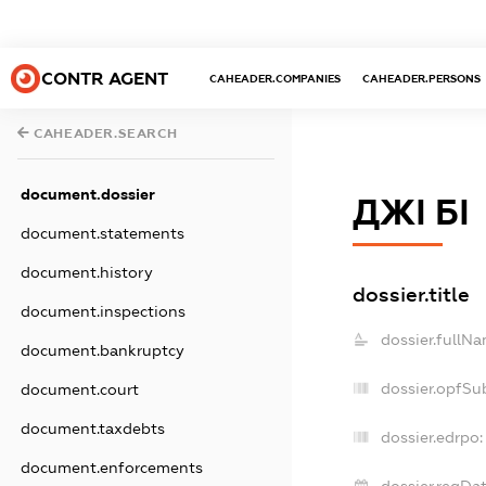
CONTR AGENT
CAHEADER.COMPANIES
CAHEADER.PERSONS
CAHEADER.SEARCH
document.dossier
ДЖІ БІ
document.statements
document.history
dossier.title
document.inspections
dossier.fullNa
document.bankruptcy
dossier.opfSu
document.court
document.taxdebts
dossier.edrpo:
document.enforcements