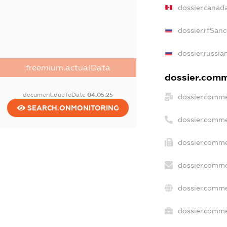
dossier.canad
dossier.rfSanc
dossier.russia
freemium.actualData
dossier.comme
document.dueToDate
04.05.25
dossier.comme
SEARCH.ONMONITORING
dossier.comme
dossier.comme
dossier.comme
dossier.comme
dossier.commer