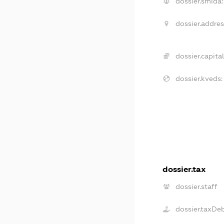
dossier.smida:
dossier.addres
dossier.capital
dossier.kveds:
dossier.tax
dossier.staff
dossier.taxDe