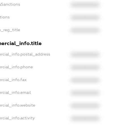
aSanctions
XXXXXXXXXX
tions
XXXXXXXXXX
n_reg_title
XXXXXXXXXX
rcial_info.title
rcial_info.postal_address
XXXXXXXXXX
rcial_info.phone
XXXXXXXXXX
rcial_info.fax
XXXXXXXXXX
rcial_info.email
XXXXXXXXXX
rcial_info.website
XXXXXXXXXX
cial_info.activity
XXXXXXXXXX