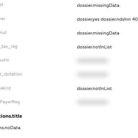
bt
dossier.missingData
yer
dossier.yes
dossier.ndsInn 
nul
dossier.missingData
e_tax_reg
dossier.notInList
rofit
XXXXXXXXXX
t_dotation
XXXXXXXXXX
_akciz
dossier.notInList
xPayerReg
XXXXXXXXXX
ions.title
ons.noData