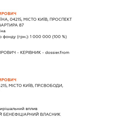
ИРОВИЧ
ЇНА, 04215, МІСТО КИЇВ, ПРОСПЕКТ
ВАРТИРА 87
їна
о фонду (грн.):
1 000 000
(100 %)
ИРОВИЧ
-
КЕРІВНИК
- dossier.from
ИРОВИЧ
215, МІСТО КИЇВ, ПР.СВОБОДИ,
7
ирішальний вплив
Й БЕНЕФІЦІАРНИЙ ВЛАСНИК