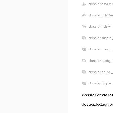
dossier.esvDe
dossier.ndsPa
dossier.ndsAn
dossier.singl
dossier.non_p
dossier.budge
dossier.palne
dossier.bigTa
dossier.declarat
dossier.declarati