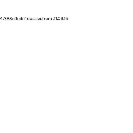
404700526567
dossier.from 31.08.16