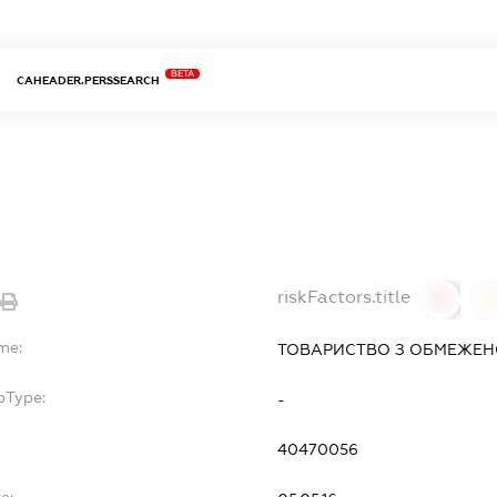
BETA
CAHEADER.PERSSEARCH
riskFactors.title
0
me:
ТОВАРИСТВО З ОБМЕЖЕНО
bType:
-
40470056