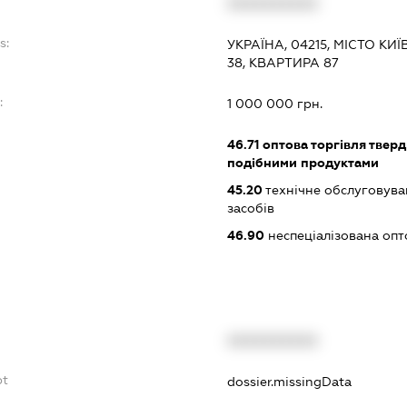
XXXXXXXXXX
s:
УКРАЇНА, 04215, МІСТО К
38, КВАРТИРА 87
:
1 000 000 грн.
46.71
оптова торгівля тверд
подібними продуктами
45.20
технічне обслуговува
засобів
46.90
неспеціалізована опт
XXXXXXXXXX
bt
dossier.missingData