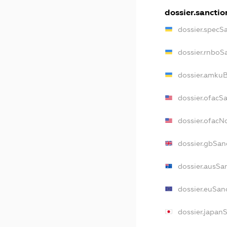
dossier.sanctio
dossier.specS
dossier.rnboS
dossier.amkuB
dossier.ofacS
dossier.ofac
dossier.gbSan
dossier.ausSa
dossier.euSan
dossier.japan