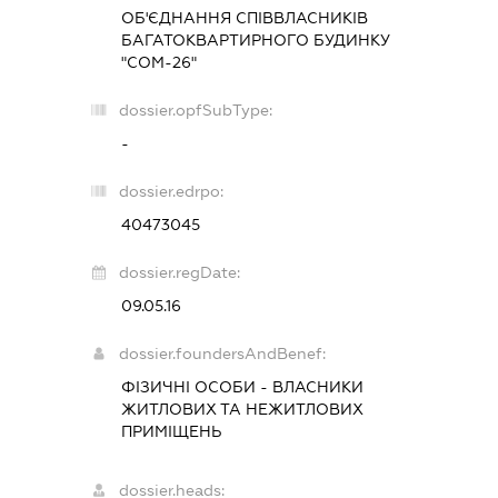
ОБ'ЄДНАННЯ СПІВВЛАСНИКІВ
БАГАТОКВАРТИРНОГО БУДИНКУ
"СОМ-26"
dossier.opfSubType:
-
dossier.edrpo:
40473045
dossier.regDate:
09.05.16
dossier.foundersAndBenef:
ФІЗИЧНІ ОСОБИ - ВЛАСНИКИ
ЖИТЛОВИХ ТА НЕЖИТЛОВИХ
ПРИМІЩЕНЬ
dossier.heads: