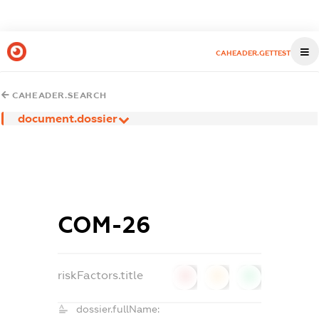
CAHEADER.GETTEST
CAHEADER.SEARCH
document.dossier
СОМ-26
riskFactors.title
0
0
0
dossier.fullName: