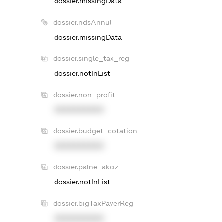
dossier.missingData
dossier.ndsAnnul
dossier.missingData
dossier.single_tax_reg
dossier.notInList
dossier.non_profit
XXXXXXXXXX
dossier.budget_dotation
XXXXXXXXXX
dossier.palne_akciz
dossier.notInList
dossier.bigTaxPayerReg
XXXXXXXXXX