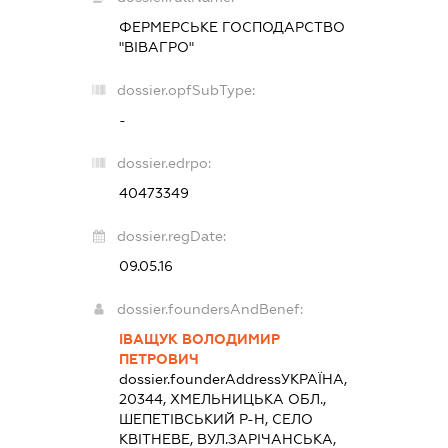
ФЕРМЕРСЬКЕ ГОСПОДАРСТВО
"ВІВАГРО"
dossier.opfSubType:
-
dossier.edrpo:
40473349
dossier.regDate:
09.05.16
dossier.foundersAndBenef:
ІВАЩУК ВОЛОДИМИР
ПЕТРОВИЧ
dossier.founderAddress
УКРАЇНА,
20344, ХМЕЛЬНИЦЬКА ОБЛ.,
ШЕПЕТІВСЬКИЙ Р-Н, СЕЛО
КВІТНЕВЕ, ВУЛ.ЗАРІЧАНСЬКА,