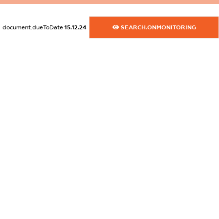
dossier.commercial_info.fax
XXXXXXXXXX
document.dueToDate
15.12.24
SEARCH.ONMONITORING
dossier.commercial_info.email
XXXXXXXXXX
dossier.commercial_info.website
XXXXXXXXXX
dossier.commercial_info.activity
XXXXXXXXXX
freemium.exampleText_1
freemium.exampleText_2
freemium.anonymousPerSearch2
FREEMIUM.DETAILS
FREEMIUM.REGISTER