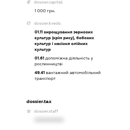
dossier.capital:
1 000 грн.
dossier.kveds:
01.11
вирощування зернових
культур (крім рису), бобових
культур і насіння олійних
культур
01.61
допоміжна діяльність у
рослинництві
49.41
вантажний автомобільний
транспорт
dossier.tax
dossier.staff
XXXXXXXXXX