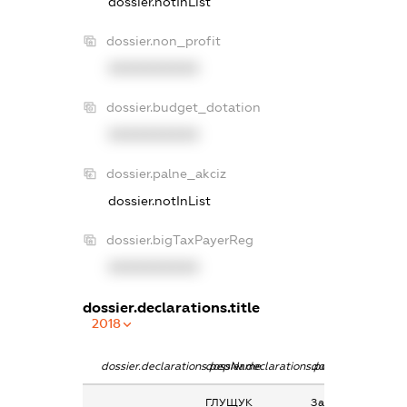
dossier.notInList
dossier.non_profit
XXXXXXXXXX
dossier.budget_dotation
XXXXXXXXXX
dossier.palne_akciz
dossier.notInList
dossier.bigTaxPayerReg
XXXXXXXXXX
dossier.declarations.title
2018
dossier.declarations.pepName
dossier.declarations.personName
dossier.declaratio
ГЛУЩУК
Заробітна плата