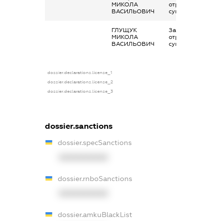
МИКОЛА
отримана за
ВАСИЛЬОВИЧ
сумісництвом
ГЛУЩУК
Заробітна плата
МИКОЛА
отримана за
ВАСИЛЬОВИЧ
сумісництвом
dossier.declarations.license_1
dossier.declarations.license_2
dossier.declarations.license_3
dossier.sanctions
dossier.specSanctions
XXXXXXXXXX
dossier.rnboSanctions
XXXXXXXXXX
dossier.amkuBlackList