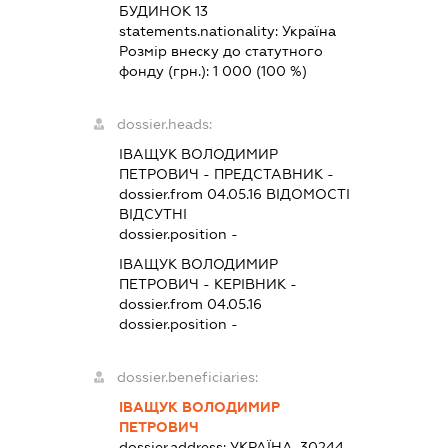
БУДИНОК 13
statements.nationality:
Україна
Розмір внеску до статутного
фонду (грн.):
1 000
(100 %)
dossier.heads:
ІВАЩУК ВОЛОДИМИР
ПЕТРОВИЧ
-
ПРЕДСТАВНИК
-
dossier.from 04.05.16
ВІДОМОСТІ
ВІДСУТНІ
dossier.position -
ІВАЩУК ВОЛОДИМИР
ПЕТРОВИЧ
-
КЕРІВНИК
-
dossier.from 04.05.16
dossier.position -
dossier.beneficiaries:
ІВАЩУК ВОЛОДИМИР
ПЕТРОВИЧ
dossier.address:
УКРАЇНА, 30244,