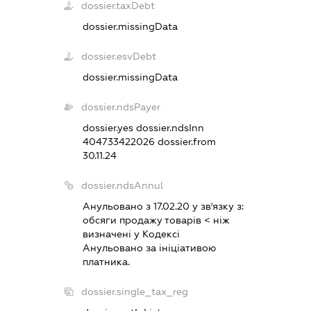
dossier.taxDebt
dossier.missingData
dossier.esvDebt
dossier.missingData
dossier.ndsPayer
dossier.yes
dossier.ndsInn
404733422026
dossier.from
30.11.24
dossier.ndsAnnul
Анульовано з 17.02.20 у зв'язку з:
обсяги продажу товарiв < нiж
визначенi у Кодексi
Анульовано за iнiцiативою
платника.
dossier.single_tax_reg