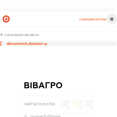
CAHEADER.GETTEST
CAHEADER.SEARCH
document.dossier
ВІВАГРО
riskFactors.title
0
0
0
dossier.fullName: