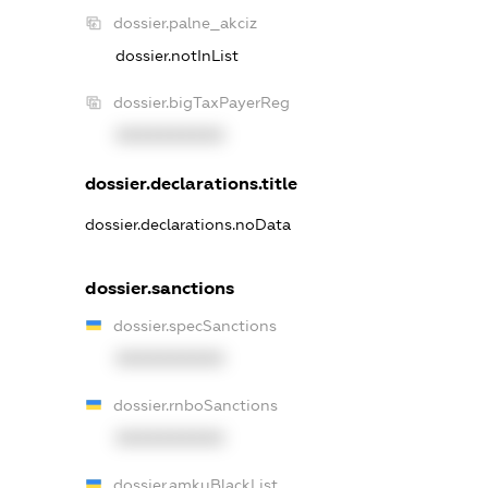
dossier.palne_akciz
dossier.notInList
dossier.bigTaxPayerReg
XXXXXXXXXX
dossier.declarations.title
dossier.declarations.noData
dossier.sanctions
dossier.specSanctions
XXXXXXXXXX
dossier.rnboSanctions
XXXXXXXXXX
dossier.amkuBlackList