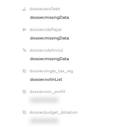
dossier.esvDebt
dossier.missingData
dossier.ndsPayer
dossier.missingData
dossier.ndsAnnul
dossier.missingData
dossier.single_tax_reg
dossier.notInList
dossier.non_profit
XXXXXXXXXX
dossier.budget_dotation
XXXXXXXXXX