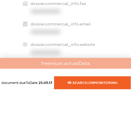
dossier.commercial_info.fax
XXXXXXXXXX
dossier.commercial_info.email
XXXXXXXXXX
dossier.commercial_info.website
XXXXXXXXXX
freemium.actualData
dossier.commercial_info.activity
XXXXXXXXXX
document.dueToDate
25.03.17
SEARCH.ONMONITORING
freemium.exampleText_1
freemium.exampleText_2
freemium.anonymousPerSearch2
FREEMIUM.DETAILS
FREEMIUM.REGISTER