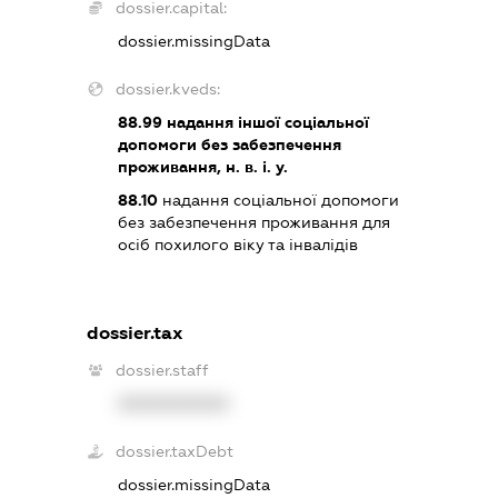
dossier.capital:
dossier.missingData
dossier.kveds:
88.99
надання іншої соціальної
допомоги без забезпечення
проживання, н. в. і. у.
88.10
надання соціальної допомоги
без забезпечення проживання для
осіб похилого віку та інвалідів
dossier.tax
dossier.staff
XXXXXXXXXX
dossier.taxDebt
dossier.missingData