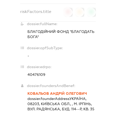
riskFactors.title
0
0
0
dossier.fullName:
БЛАГОДІЙНИЙ ФОНД "БЛАГОДАТЬ
БОГА"
dossier.opfSubType:
-
dossier.edrpo:
40476109
dossier.foundersAndBenef:
КОВАЛЬОВ АНДРІЙ ОЛЕГОВИЧ
dossier.founderAddress
УКРАЇНА,
08203, КИЇВСЬКА ОБЛ., , М. ІРПІНЬ,
ВУЛ. РАДЯНСЬКА, БУД. 114--Р, КВ. 35