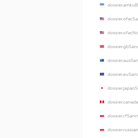
dossier.amkuB
dossier.ofacS
dossier.ofacN
dossier.gbSan
dossier.ausSa
dossier.euSan
dossier.japan
dossier.canad
dossier.rfSanc
dossier.russia