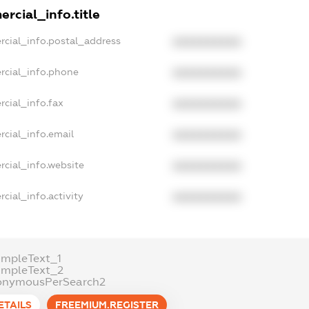
rcial_info.title
rcial_info.postal_address
XXXXXXXXXX
rcial_info.phone
XXXXXXXXXX
cial_info.fax
XXXXXXXXXX
rcial_info.email
XXXXXXXXXX
rcial_info.website
XXXXXXXXXX
cial_info.activity
XXXXXXXXXX
ampleText_1
ampleText_2
onymousPerSearch2
ETAILS
FREEMIUM.REGISTER