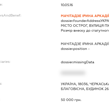
e:
10.05.16
ersAndBenef:
МАЧІТАДЗЕ ІРИНА АРКАДІ
dossier.founderAddress
УКРА
МІСТО ОСТРОГ, ВУЛИЦЯ П
Розмір внеску до статутног
МАЧІТАДЗЕ ІРИНА АРКАДІ
dossier.position -
iaries:
dossier.missingData
XXXXXXXXXX
s:
УКРАЇНА, 18036, ЧЕРКАСЬК
БЛАГОВІСНА, БУДИНОК 262
:
50 000 грн.