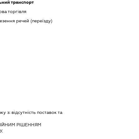
ьний транспорт
ова торгівля
езення речей (переїзду)
зку з:
вiдсутнiсть поставок та
IЙНИМ РIШЕННЯМ
.