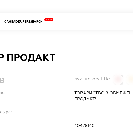
BETA
CAHEADER.PERSSEARCH
Р ПРОДАКТ
riskFactors.title
0
0
me:
ТОВАРИСТВО З ОБМЕЖЕН
ПРОДАКТ"
bType:
-
40476140