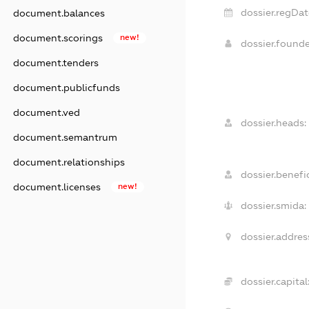
dossier.regDat
document.balances
document.scorings
new!
dossier.found
document.tenders
document.publicfunds
document.ved
dossier.heads:
document.semantrum
document.relationships
dossier.benefic
document.licenses
new!
dossier.smida:
dossier.addres
dossier.capital