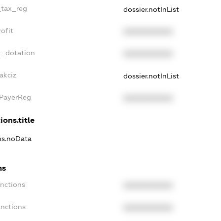
_tax_reg
dossier.notInList
ofit
XXXXXXXXXX
t_dotation
XXXXXXXXXX
akciz
dossier.notInList
xPayerReg
XXXXXXXXXX
ions.title
ons.noData
ns
anctions
XXXXXXXXXX
anctions
XXXXXXXXXX