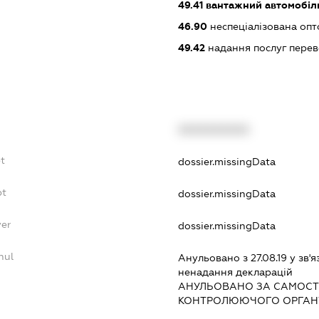
49.41
вантажний автомобіл
46.90
неспеціалізована опт
49.42
надання послуг перев
XXXXXXXXXX
t
dossier.missingData
bt
dossier.missingData
yer
dossier.missingData
nul
Анульовано з 27.08.19 у зв'я
ненадання декларацiй
АНУЛЬОВАНО ЗА САМОСТ
КОНТРОЛЮЮЧОГО ОРГАНУ