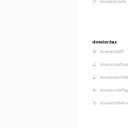
dossier.kveds:
dossier.tax
dossier.staff
dossier.taxDeb
dossier.esvDe
dossier.ndsPa
dossier.ndsAn