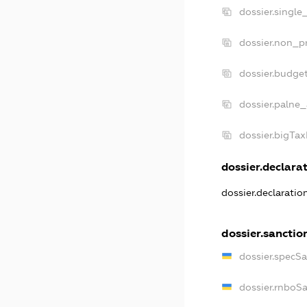
dossier.single
dossier.non_pr
dossier.budge
dossier.palne_
dossier.bigTa
dossier.declarat
dossier.declarati
dossier.sanctio
dossier.specS
dossier.rnboS