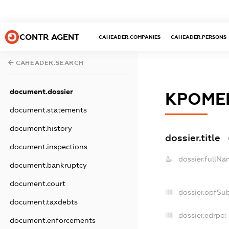
CONTR AGENT
CAHEADER.COMPANIES
CAHEADER.PERSONS
CAHEADER.SEARCH
document.dossier
КРОМЕ
document.statements
document.history
dossier.title
document.inspections
dossier.fullNa
document.bankruptcy
document.court
dossier.opfSu
document.taxdebts
dossier.edrpo:
document.enforcements