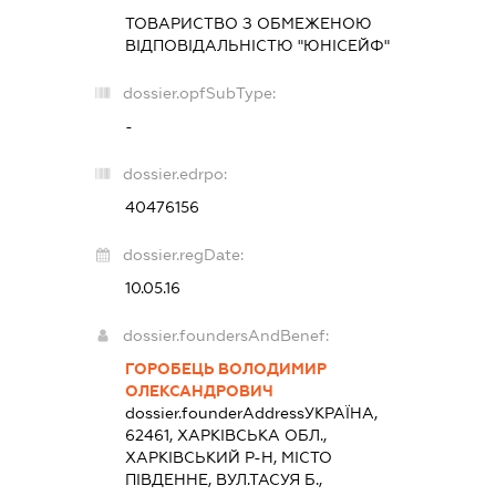
ТОВАРИСТВО З ОБМЕЖЕНОЮ
ВІДПОВІДАЛЬНІСТЮ "ЮНІСЕЙФ"
dossier.opfSubType:
-
dossier.edrpo:
40476156
dossier.regDate:
10.05.16
dossier.foundersAndBenef:
ГОРОБЕЦЬ ВОЛОДИМИР
ОЛЕКСАНДРОВИЧ
dossier.founderAddress
УКРАЇНА,
62461, ХАРКІВСЬКА ОБЛ.,
ХАРКІВСЬКИЙ Р-Н, МІСТО
ПІВДЕННЕ, ВУЛ.ТАСУЯ Б.,