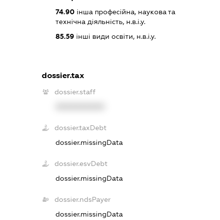
74.90
інша професійна, наукова та
технічна діяльність, н.в.і.у.
85.59
інші види освіти, н.в.і.у.
dossier.tax
dossier.staff
XXXXXXXXXX
dossier.taxDebt
dossier.missingData
dossier.esvDebt
dossier.missingData
dossier.ndsPayer
dossier.missingData