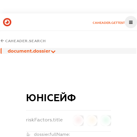
CAHEADER.GETTEST
CAHEADER.SEARCH
document.dossier
ЮНІСЕЙФ
riskFactors.title
0
0
0
dossier.fullName: