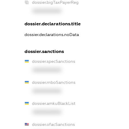
dossier.bigTaxPayerReg
XXXXXXXXXX
dossier.declarations.title
dossier.declarations.noData
dossier.sanctions
dossier.specSanctions
XXXXXXXXXX
dossier.rnboSanctions
XXXXXXXXXX
dossier.amkuBlackList
XXXXXXXXXX
dossier.ofacSanctions