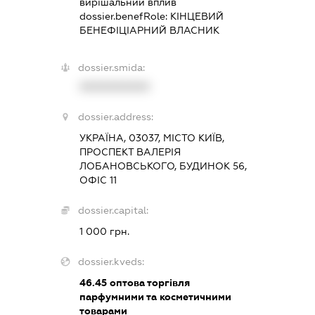
вирішальний вплив
dossier.benefRole:
КІНЦЕВИЙ
БЕНЕФІЦІАРНИЙ ВЛАСНИК
dossier.smida:
XXXXXXXXXX
dossier.address:
УКРАЇНА, 03037, МІСТО КИЇВ,
ПРОСПЕКТ ВАЛЕРІЯ
ЛОБАНОВСЬКОГО, БУДИНОК 56,
ОФІС 11
dossier.capital:
1 000 грн.
dossier.kveds:
46.45
оптова торгівля
парфумними та косметичними
товарами