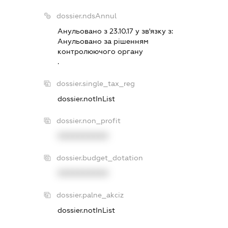
dossier.ndsAnnul
Анульовано з 23.10.17 у зв'язку з:
Анульовано за рiшенням
контролюючого органу
.
dossier.single_tax_reg
dossier.notInList
dossier.non_profit
XXXXXXXXXX
dossier.budget_dotation
XXXXXXXXXX
dossier.palne_akciz
dossier.notInList