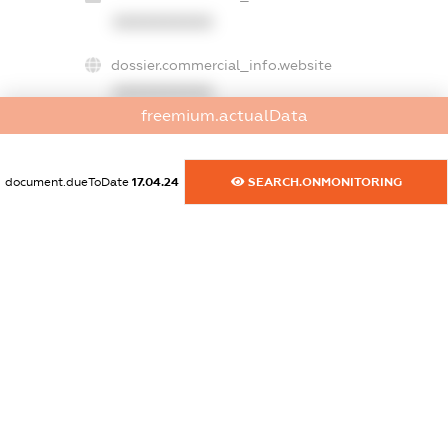
XXXXXXXXXX
dossier.commercial_info.website
XXXXXXXXXX
freemium.actualData
dossier.commercial_info.activity
XXXXXXXXXX
document.dueToDate
17.04.24
SEARCH.ONMONITORING
freemium.exampleText_1
freemium.exampleText_2
freemium.anonymousPerSearch2
FREEMIUM.DETAILS
FREEMIUM.REGISTER