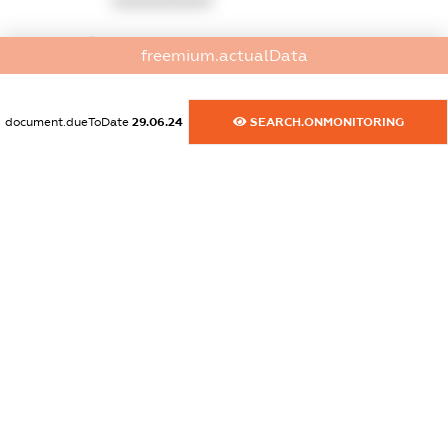
XXXXXXXXXX
dossier.commercial_info.website
freemium.actualData
XXXXXXXXXX
dossier.commercial_info.activity
document.dueToDate
29.06.24
SEARCH.ONMONITORING
XXXXXXXXXX
freemium.exampleText_1
freemium.exampleText_2
freemium.anonymousPerSearch2
FREEMIUM.DETAILS
FREEMIUM.REGISTER