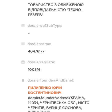
ТОВАРИСТВО З ОБМЕЖЕНОЮ
ВІДПОВІДАЛЬНІСТЮ "ТЕХНО-
РЕЗЕРВ"
dossier.opfSubType:
-
dossier.edrpo:
40476177
dossier.regDate:
10.05.16
dossier.foundersAndBenef:
ПИЛИПЕНКО ЮРІЙ
КОСТЯНТИНОВИЧ
dossier.founderAddress
УКРАЇНА,
14034, ЧЕРНІГІВСЬКА ОБЛ., МІСТО
ЧЕРНІГІВ, ВУЛИЦЯ СОСНОВА,