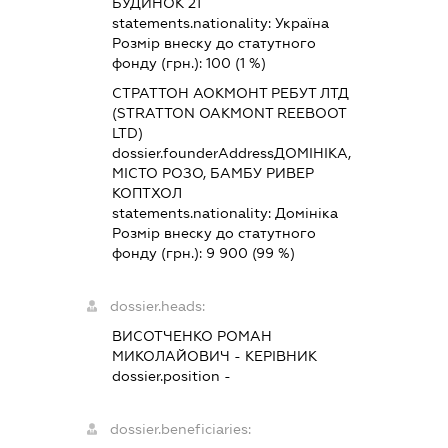
БУДИНОК 21
statements.nationality:
Україна
Розмір внеску до статутного
фонду (грн.):
100
(1 %)
СТРАТТОН АОКМОНТ РЕБУТ ЛТД
(STRATTON OAKMONT REEBOOT
LTD)
dossier.founderAddress
ДОМІНІКА,
МІСТО РОЗО, БАМБУ РИВЕР
КОПТХОЛ
statements.nationality:
Домініка
Розмір внеску до статутного
фонду (грн.):
9 900
(99 %)
dossier.heads:
ВИСОТЧЕНКО РОМАН
МИКОЛАЙОВИЧ
-
КЕРІВНИК
dossier.position -
dossier.beneficiaries: