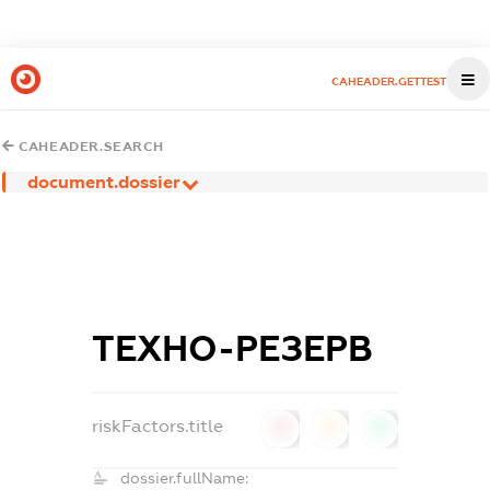
CAHEADER.GETTEST
CAHEADER.SEARCH
document.dossier
ТЕХНО-РЕЗЕРВ
riskFactors.title
0
0
0
dossier.fullName: