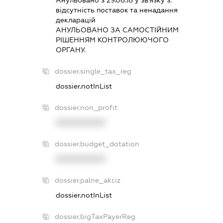
вiдсутнiсть поставок та ненадання
декларацiй
АНУЛЬОВАНО ЗА САМОСТIЙНИМ
РIШЕННЯМ КОНТРОЛЮЮЧОГО
ОРГАНУ.
dossier.single_tax_reg
dossier.notInList
dossier.non_profit
XXXXXXXXXX
dossier.budget_dotation
XXXXXXXXXX
dossier.palne_akciz
dossier.notInList
dossier.bigTaxPayerReg