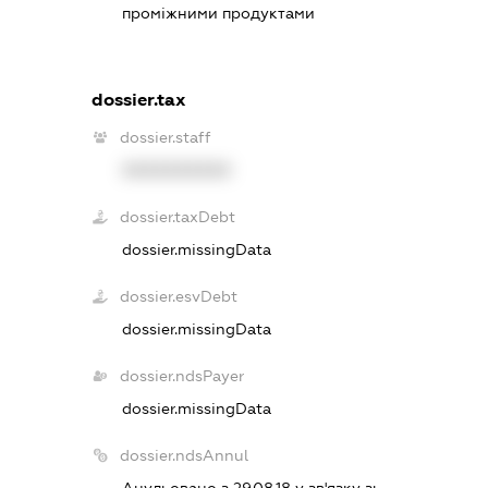
проміжними продуктами
dossier.tax
dossier.staff
XXXXXXXXXX
dossier.taxDebt
dossier.missingData
dossier.esvDebt
dossier.missingData
dossier.ndsPayer
dossier.missingData
dossier.ndsAnnul
Анульовано з 29.08.18 у зв'язку з: