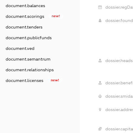
document.balances
dossier.regDa
document.scorings
new!
dossier.foun
document.tenders
document.publicfunds
document.ved
document.semantrum
dossier.heads
document.relationships
document.licenses
new!
dossier.benefi
dossier.smida
dossier.addre
dossier.capita