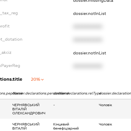
dossier.missingData
e_tax_reg
dossier.notInList
rofit
XXXXXXXXXX
et_dotation
XXXXXXXXXX
_akciz
dossier.notInList
axPayerReg
XXXXXXXXXX
tions.title
2016
tions.pepName
dossier.declarations.personName
dossier.declarations.relType
dossier.declaratio
ЧЕРНЯВСЬКИЙ
-
Чоловік
ВІТАЛІЙ
ОЛЕКСАНДРОВИЧ
ЧЕРНЯВСЬКИЙ
Кінцевий
Чоловік
ВІТАЛІЙ
бенефіціарний