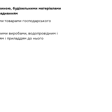
виною, будівельними матеріалами
ладнанням
ми товарами господарського
зними виробами, водопровідним і
ям і приладдям до нього