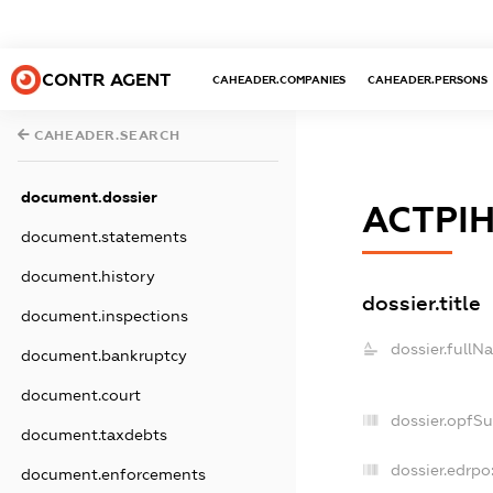
CONTR AGENT
CAHEADER.COMPANIES
CAHEADER.PERSONS
CAHEADER.SEARCH
document.dossier
АСТРІ
document.statements
document.history
dossier.title
document.inspections
dossier.fullN
document.bankruptcy
document.court
dossier.opfS
document.taxdebts
dossier.edrpo
document.enforcements