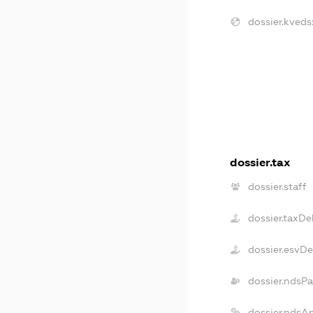
dossier.kveds
dossier.tax
dossier.staff
dossier.taxDe
dossier.esvD
dossier.ndsPa
dossier.ndsA