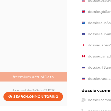
dossier.ofac
dossier.gbSa
dossier.ausS
dossier.euSa
dossier.japa
dossier.cana
dossier.rfSan
freemium.actualData
dossier.russi
dossier.comm
document.dueToDate
09.12.17
SEARCH.ONMONITORING
dossier.comm