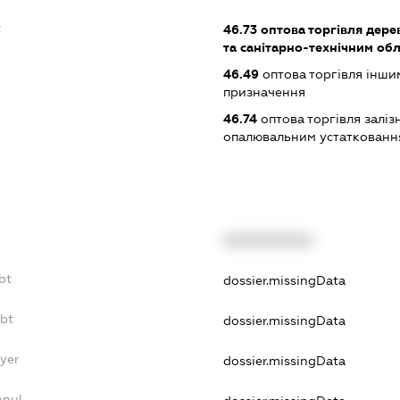
:
46.73
оптова торгівля дере
та санітарно-технічним об
46.49
оптова торгівля інши
призначення
46.74
оптова торгівля залі
опалювальним устаткованн
XXXXXXXXXX
bt
dossier.missingData
ebt
dossier.missingData
yer
dossier.missingData
nnul