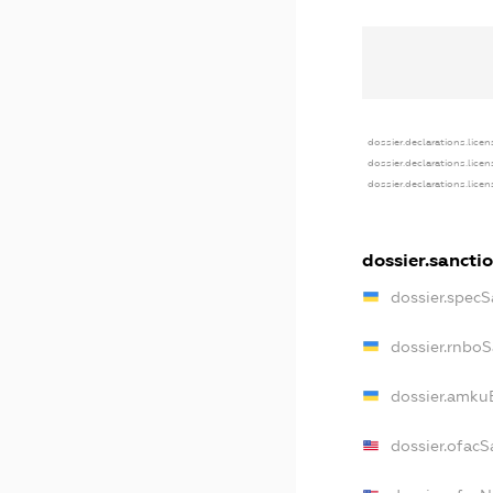
dossier.declarations.licen
dossier.declarations.lice
dossier.declarations.lice
dossier.sancti
dossier.spec
dossier.rnbo
dossier.amku
dossier.ofacS