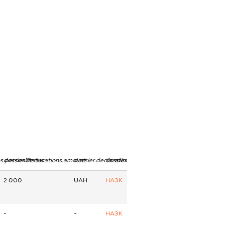
ns.personStatus
dossier.declarations.amount
dossier.declarations.currency
dossier.declarations.source
2 000
UAH
НАЗК
-
-
НАЗК