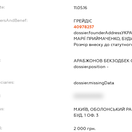
te:
11.05.16
dersAndBenef:
ГРЕЙДІС
40978257
dossier.founderAddress
УКРА
МАРІЇ ПРИЙМАЧЕНКО, БУДИ
Розмір внеску до статутног
:
АРАБЖОНОВ БЕКЗОДБЕК 
dossier.position -
ciaries:
dossier.missingData
:
XXXXXXXXXX
ss:
М.КИЇВ, ОБОЛОНСЬКИЙ Р
БУД. 1 ОФ. 3
l:
2 000 грн.