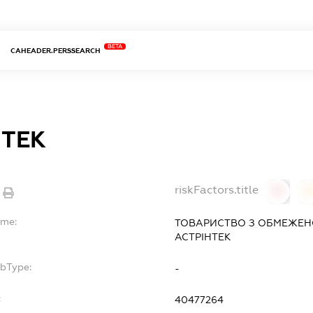
BETA
CAHEADER.PERSSEARCH
НТЕК
riskFactors.title
0
ame:
ТОВАРИСТВО З ОБМЕЖЕН
АСТРІНТЕК
ubType:
-
:
40477264