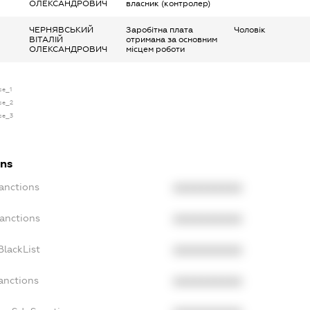
ОЛЕКСАНДРОВИЧ
власник (контролер)
ЧЕРНЯВСЬКИЙ
Заробітна плата
Чоловік
ВІТАЛІЙ
отримана за основним
ОЛЕКСАНДРОВИЧ
місцем роботи
se_1
nse_2
nse_3
ons
Sanctions
XXXXXXXXXX
Sanctions
XXXXXXXXXX
BlackList
XXXXXXXXXX
anctions
XXXXXXXXXX