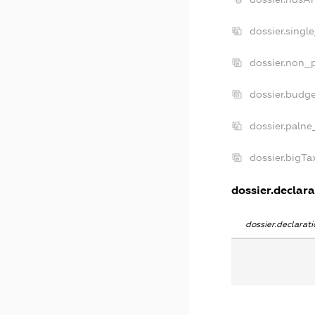
dossier.singl
dossier.non_p
dossier.budg
dossier.palne
dossier.bigT
dossier.declara
dossier.declara