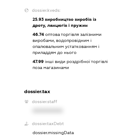
dossier.kveds:
25.93
виробництво виробів із
дроту, ланцюгів і пружин
46.74
оптова торгівля залізними
виробами, водопровідним і
опалювальним устаткованням і
приладдям до нього
47.99
інші види роздрібної торгівлі
поза магазинами
dossier.tax
dossier.staff
XXXXXXXXXX
dossier.taxDebt
dossier.missingData