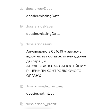
dossier.esvDebt
dossier.missingData
dossier.ndsPayer
dossier.missingData
dossier.ndsAnnul
Анульовано з 03.10.19 у зв'язку з:
вiдсутнiсть поставок та ненадання
декларацiй
АНУЛЬОВАНО ЗА САМОСТIЙНИМ
РIШЕННЯМ КОНТРОЛЮЮЧОГО
ОРГАНУ.
dossier.single_tax_reg
dossier.notInList
dossier.non_profit