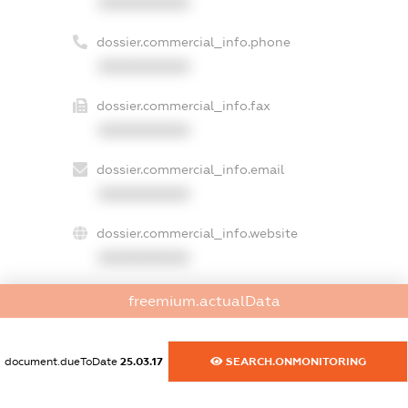
XXXXXXXXXX
dossier.commercial_info.phone
XXXXXXXXXX
dossier.commercial_info.fax
XXXXXXXXXX
dossier.commercial_info.email
XXXXXXXXXX
dossier.commercial_info.website
XXXXXXXXXX
dossier.commercial_info.activity
freemium.actualData
XXXXXXXXXX
document.dueToDate
25.03.17
SEARCH.ONMONITORING
freemium.exampleText_1