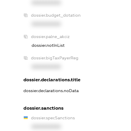
XXXXXXXXXX
dossier.budget_dotation
XXXXXXXXXX
dossier.palne_akciz
dossier.notInList
dossier.bigTaxPayerReg
XXXXXXXXXX
dossier.declarations.title
dossier.declarations.noData
dossier.sanctions
dossier.specSanctions
XXXXXXXXXX