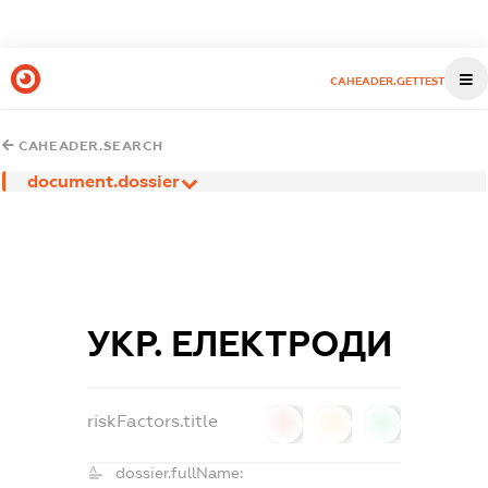
CAHEADER.GETTEST
CAHEADER.SEARCH
document.dossier
УКР. ЕЛЕКТРОДИ
riskFactors.title
0
0
0
dossier.fullName: