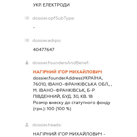
УКР. ЕЛЕКТРОДИ
dossier.opfSubType:
-
dossier.edrpo:
40477647
dossier.foundersAndBenef:
НАГІРНИЙ ІГОР МИХАЙЛОВИЧ
dossier.founderAddress
УКРАЇНА,
76010, IВАНО-ФРАНКIВСЬКА ОБЛ., ,
М. ІВАНО-ФРАНКІВСЬК, Б-Р
ПІВДЕННИЙ, БУД. 30, КВ. 18
Розмір внеску до статутного фонду
(грн.):
100
(100 %)
dossier.heads:
НАГІРНИЙ ІГОР МИХАЙЛОВИЧ
-