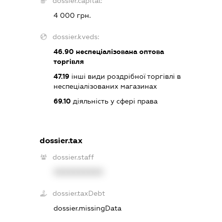
dossier.capital:
4 000 грн.
dossier.kveds:
46.90
неспеціалізована оптова
торгівля
47.19
інші види роздрібної торгівлі в
неспеціалізованих магазинах
69.10
діяльність у сфері права
dossier.tax
dossier.staff
XXXXXXXXXX
dossier.taxDebt
dossier.missingData