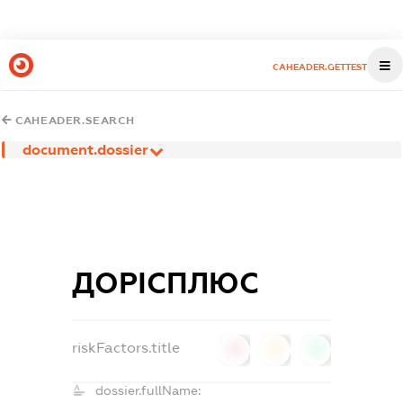
CAHEADER.GETTEST
CAHEADER.SEARCH
document.dossier
ДОРІСПЛЮС
riskFactors.title
0
0
0
dossier.fullName: