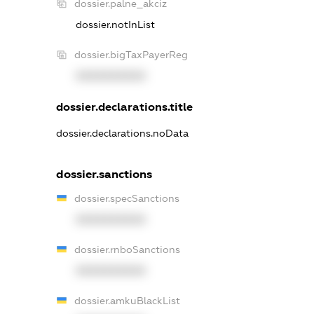
dossier.palne_akciz
dossier.notInList
dossier.bigTaxPayerReg
XXXXXXXXXX
dossier.declarations.title
dossier.declarations.noData
dossier.sanctions
dossier.specSanctions
XXXXXXXXXX
dossier.rnboSanctions
XXXXXXXXXX
dossier.amkuBlackList