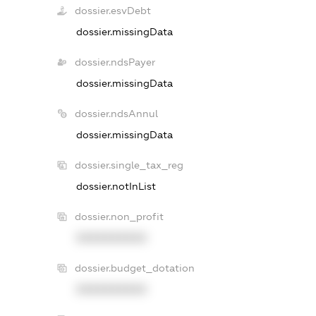
dossier.esvDebt
dossier.missingData
dossier.ndsPayer
dossier.missingData
dossier.ndsAnnul
dossier.missingData
dossier.single_tax_reg
dossier.notInList
dossier.non_profit
XXXXXXXXXX
dossier.budget_dotation
XXXXXXXXXX