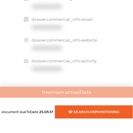
XXXXXXXXXX
dossier.commercial_info.email
XXXXXXXXXX
dossier.commercial_info.website
XXXXXXXXXX
dossier.commercial_info.activity
XXXXXXXXXX
freemium.actualData
freemium.exampleText_1
freemium.exampleText_2
freemium.anonymousPerSearch2
document.dueToDate
25.03.17
SEARCH.ONMONITORING
FREEMIUM.DETAILS
FREEMIUM.REGISTER