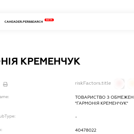
BETA
CAHEADER.PERSSEARCH
НІЯ КРЕМЕНЧУК
riskFactors.title
0
Name:
ТОВАРИСТВО З ОБМЕЖЕН
"ГАРМОНІЯ КРЕМЕНЧУК"
ubType:
-
o:
40478022