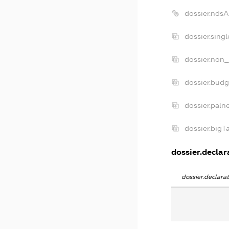
dossier.nds
dossier.sing
dossier.non_
dossier.bud
dossier.paln
dossier.big
dossier.declara
dossier.declar