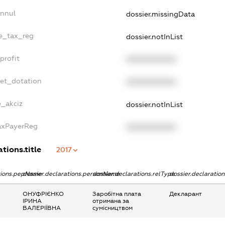
Annul
dossier.missingData
le_tax_reg
dossier.notInList
profit
XXXXXXXXXX
get_dotation
XXXXXXXXXX
e_akciz
dossier.notInList
TaxPayerReg
XXXXXXXXXX
tions.title
2017
ations.pepName
dossier.declarations.personName
dossier.declarations.relType
dossier.declaratio
ОНУФРІЄНКО
Заробітна плата
Декларант
ІРИНА
отримана за
ВАЛЕРІЇВНА
сумісництвом