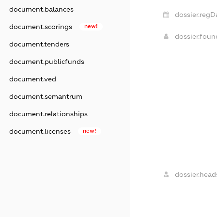
document.balances
dossier.regD
document.scorings
new!
dossier.fou
document.tenders
document.publicfunds
document.ved
document.semantrum
document.relationships
document.licenses
new!
dossier.head