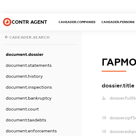
CONTR AGENT
CAHEADER.COMPANIES
CAHEADER.PERSONS
CAHEADER.SEARCH
document.dossier
ГАРМО
document.statements
document.history
dossier.title
document.inspections
dossier.full
document.bankruptcy
document.court
dossier.opfS
document.taxdebts
document.enforcements
dossier.edrp