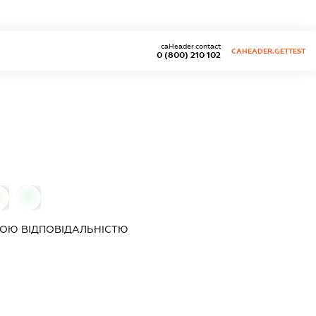
caHeader.contact
CAHEADER.GETTEST
0 (800) 210 102
0
0
ОЮ ВІДПОВІДАЛЬНІСТЮ