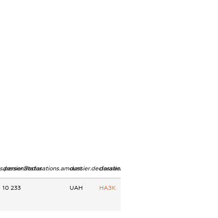
ns.personStatus
dossier.declarations.amount
dossier.declarations.currency
dossier.declarations.source
10 233
UAH
НАЗК