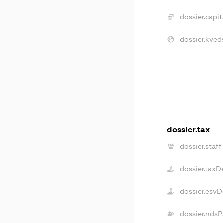
dossier.capit
dossier.kved
dossier.tax
dossier.staff
dossier.taxD
dossier.esvD
dossier.ndsP