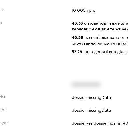
al:
10 000 грн.
s:
46.33
оптова торгівля мол
харчовими оліями та жира
46.39
неспеціалізована опт
харчування, напоями та т
52.29
інша допоміжна діяльн
XXXXXXXXXX
ebt
dossier.missingData
ebt
dossier.missingData
ayer
dossier.yes
dossier.ndsInn 