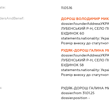
ate:
11.05.16
ndersAndBenef:
ДОРОШ ВОЛОДИМИР МИ
dossier.founderAddress
УКРА
ЛУБЕНСЬКИЙ Р-Н, СЕЛО П
БУДИНОК 60
statements.nationality:
Укра
Розмір внеску до статутног
РУДЯК-ДОРОШ ГАЛИНА М
dossier.founderAddress
УКРА
ЛУБЕНСЬКИЙ Р-Н, СЕЛО П
БУДИНОК 58
statements.nationality:
Укра
Розмір внеску до статутног
s:
РУДЯК-ДОРОШ ГАЛИНА М
dossier.from 31.01.25
dossier.position -