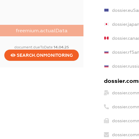
dossier.euSa
dossier.japa
freemium.actualData
dossier.can
document.dueToDate
14.04.25
dossier.rfSa
SEARCH.ONMONITORING
dossier.russ
dossier.comm
dossier.comm
dossier.com
dossier.comm
dossier.comm