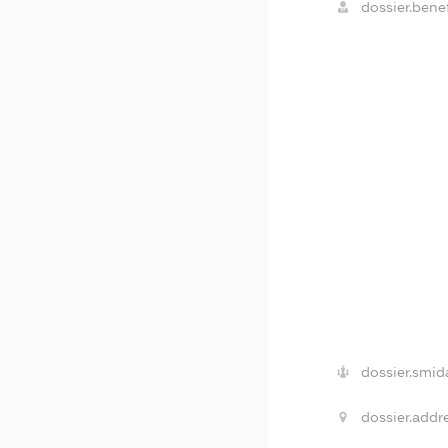
dossier.benef
dossier.smid
dossier.addre