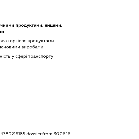
очними продуктами, яйцями,
ми
ова торгівля продуктами
ютюновими виробами
ість у сфері транспорту
404780216185
dossier.from 30.06.16