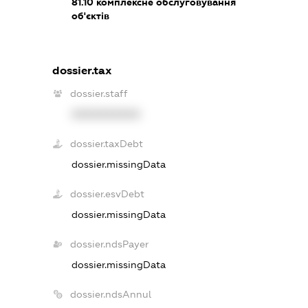
81.10
комплексне обслуговування
об'єктів
dossier.tax
dossier.staff
XXXXXXXXXX
dossier.taxDebt
dossier.missingData
dossier.esvDebt
dossier.missingData
dossier.ndsPayer
dossier.missingData
dossier.ndsAnnul