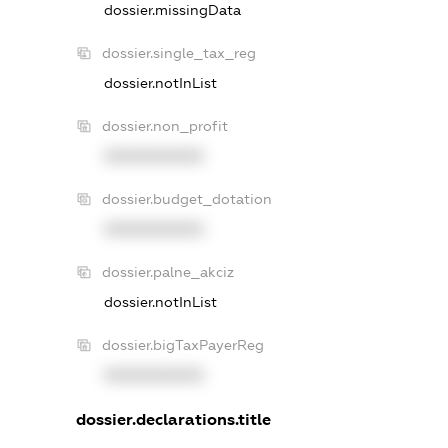
dossier.missingData
dossier.single_tax_reg
dossier.notInList
dossier.non_profit
XXXXXXXXXX
dossier.budget_dotation
XXXXXXXXXX
dossier.palne_akciz
dossier.notInList
dossier.bigTaxPayerReg
XXXXXXXXXX
dossier.declarations.title