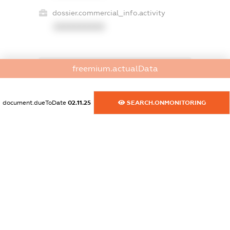
dossier.commercial_info.activity
XXXXXXXXXX
freemium.actualData
freemium.exampleText_1
freemium.exampleText_2
freemium.anonymousPerSearch2
document.dueToDate
02.11.25
SEARCH.ONMONITORING
FREEMIUM.DETAILS
FREEMIUM.REGISTER