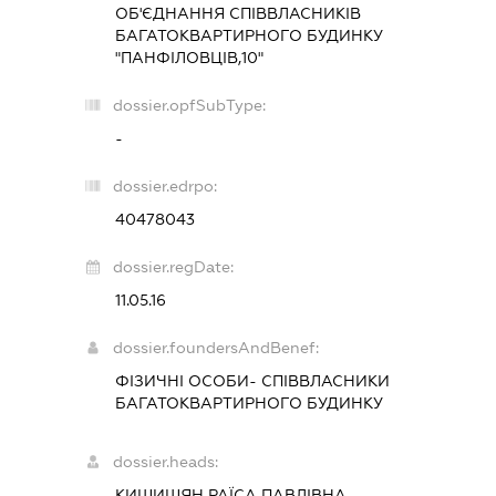
ОБ'ЄДНАННЯ СПІВВЛАСНИКІВ
БАГАТОКВАРТИРНОГО БУДИНКУ
"ПАНФІЛОВЦІВ,10"
dossier.opfSubType:
-
dossier.edrpo:
40478043
dossier.regDate:
11.05.16
dossier.foundersAndBenef:
ФІЗИЧНІ ОСОБИ- СПІВВЛАСНИКИ
БАГАТОКВАРТИРНОГО БУДИНКУ
dossier.heads:
КИШИШЯН РАЇСА ПАВЛІВНА
-