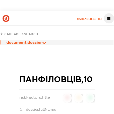
CAHEADER.GETTEST
CAHEADER.SEARCH
document.dossier
ПАНФІЛОВЦІВ,10
riskFactors.title
0
0
0
dossier.fullName: