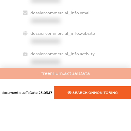
XXXXXXXXXX
dossier.commercial_info.email
XXXXXXXXXX
dossier.commercial_info.website
XXXXXXXXXX
dossier.commercial_info.activity
XXXXXXXXXX
freemium.actualData
freemium.exampleText_1
freemium.exampleText_2
document.dueToDate
25.03.17
SEARCH.ONMONITORING
freemium.anonymousPerSearch2
FREEMIUM.DETAILS
FREEMIUM.REGISTER