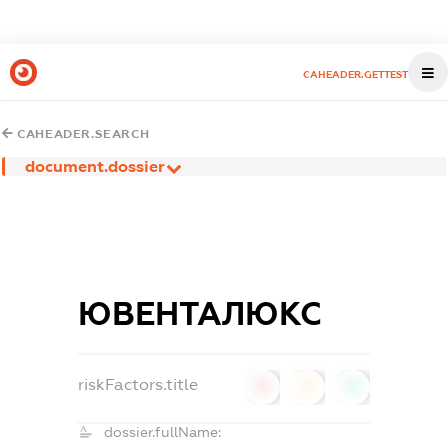
CAHEADER.GETTEST
CAHEADER.SEARCH
document.dossier
ЮВЕНТАЛЮКС
riskFactors.title
0
0
0
dossier.fullName: