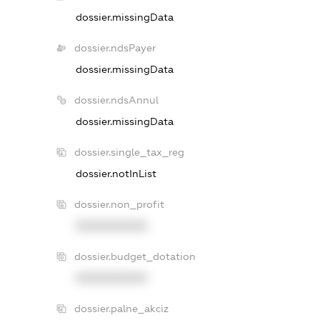
dossier.missingData
dossier.ndsPayer
dossier.missingData
dossier.ndsAnnul
dossier.missingData
dossier.single_tax_reg
dossier.notInList
dossier.non_profit
XXXXXXXXXX
dossier.budget_dotation
XXXXXXXXXX
dossier.palne_akciz