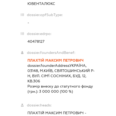
ЮВЕНТАЛЮКС
dossier.opfSubType:
-
dossier.edrpo:
40478127
dossier.foundersAndBenef:
ПЛАХТІЙ МАКСИМ ПЕТРОВИЧ
dossier.founderAddress
УКРАЇНА,
03148, М.КИЇВ, СВЯТОШИНСЬКИЙ Р-
Н, ВУЛ. СІМ'Ї СОСНІНИХ, БУД. 12,
КВ.306
Розмір внеску до статутного фонду
(грн.):
3 000 000
(100 %)
dossier.heads:
ПЛАХТІЙ МАКСИМ ПЕТРОВИЧ
-