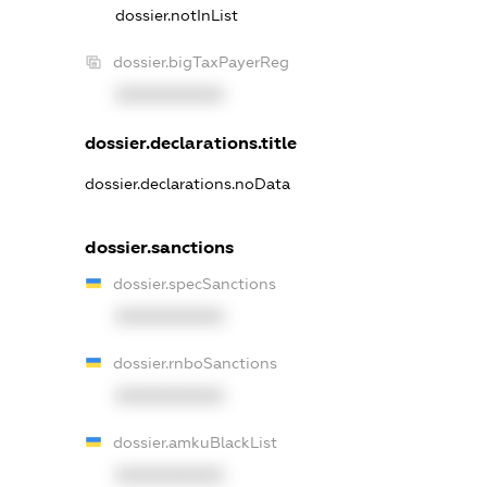
dossier.notInList
dossier.bigTaxPayerReg
XXXXXXXXXX
dossier.declarations.title
dossier.declarations.noData
dossier.sanctions
dossier.specSanctions
XXXXXXXXXX
dossier.rnboSanctions
XXXXXXXXXX
dossier.amkuBlackList
XXXXXXXXXX