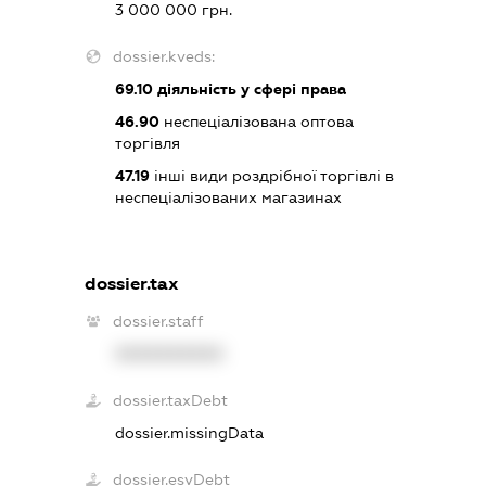
3 000 000 грн.
dossier.kveds:
69.10
діяльність у сфері права
46.90
неспеціалізована оптова
торгівля
47.19
інші види роздрібної торгівлі в
неспеціалізованих магазинах
dossier.tax
dossier.staff
XXXXXXXXXX
dossier.taxDebt
dossier.missingData
dossier.esvDebt