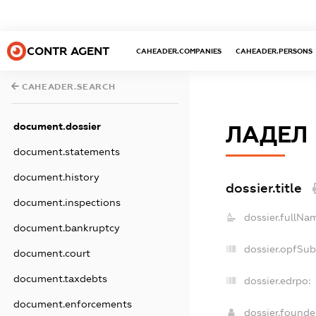
CONTR AGENT
CAHEADER.COMPANIES
CAHEADER.PERSONS
CAHEADER.SEARCH
document.dossier
ЛАДЕЛ
document.statements
document.history
dossier.title
document.inspections
dossier.fullNa
document.bankruptcy
dossier.opfSub
document.court
document.taxdebts
dossier.edrpo:
document.enforcements
dossier.found