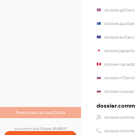
dossier.gbSanc
dossier.ausSan
dossier.euSanc
dossier.japanS
dossier.canad
dossier.rfSanc
dossier.russian
dossier.comme
freemium.actualData
dossier.commer
document.dueToDate
25.03.17
dossier.comme