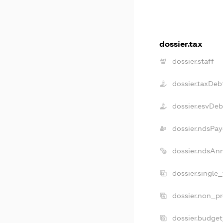
dossier.tax
dossier.staff
dossier.taxDeb
dossier.esvDeb
dossier.ndsPay
dossier.ndsAn
dossier.single
dossier.non_pr
dossier.budge