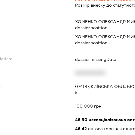
Розмір внеску до статутног
ХОМЕНКО ОЛЕКСАНДР М
dossier.position -
ХОМЕНКО ОЛЕКСАНДР М
dossier.position -
iaries:
dossier.missingData
XXXXXXXXXX
:
07400, КИЇВСЬКА ОБЛ., Б
5
100 000 грн.
46.90
неспеціалізована опт
46.42
оптова торгівля одяго