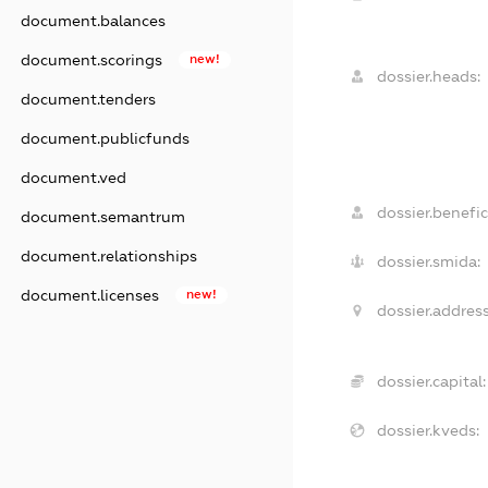
document.balances
document.scorings
new!
dossier.heads:
document.tenders
document.publicfunds
document.ved
dossier.benefic
document.semantrum
document.relationships
dossier.smida:
document.licenses
new!
dossier.address
dossier.capital:
dossier.kveds: