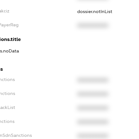
akciz
dossier.notInList
xPayerReg
XXXXXXXXXX
ons.title
ns.noData
ns
nctions
XXXXXXXXXX
nctions
XXXXXXXXXX
ackList
XXXXXXXXXX
nctions
XXXXXXXXXX
onSdnSanctions
XXXXXXXXXX