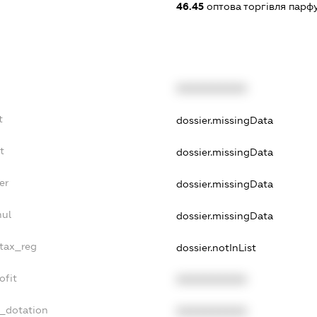
46.45
оптова торгівля парф
XXXXXXXXXX
t
dossier.missingData
t
dossier.missingData
er
dossier.missingData
nul
dossier.missingData
_tax_reg
dossier.notInList
ofit
XXXXXXXXXX
t_dotation
XXXXXXXXXX