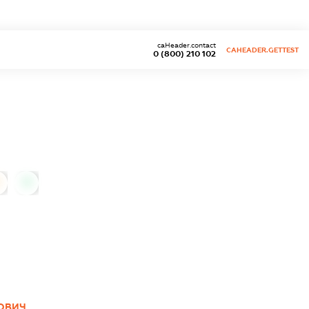
caHeader.contact
CAHEADER.GETTEST
0 (800) 210 102
0
ОВИЧ