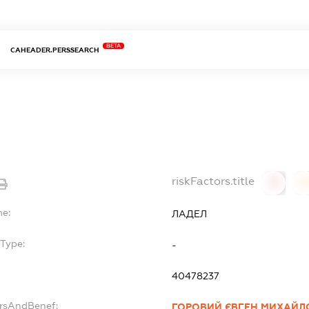
BETA
CAHEADER.PERSSEARCH
riskFactors.title
0
0
me:
ЛАДЕЛ
Type:
-
40478237
ersAndBenef:
ГОРОВИЙ ЄВГЕН МИХАЙЛ