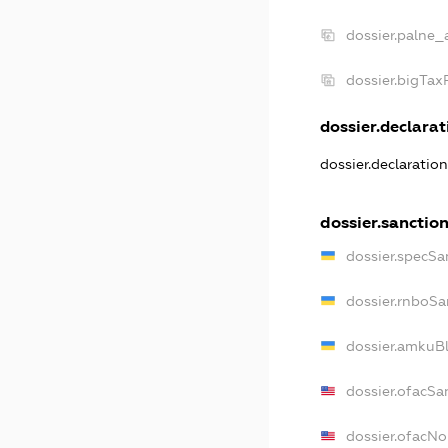
dossier.palne_
dossier.bigTa
dossier.declarati
dossier.declaratio
dossier.sanctio
dossier.specSa
dossier.rnboSa
dossier.amkuBl
dossier.ofacSa
dossier.ofacN