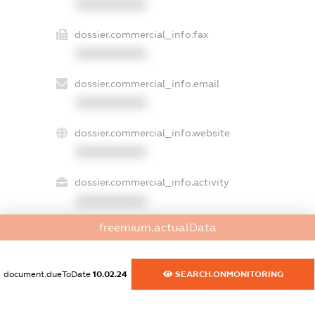
XXXXXXXXXX
dossier.commercial_info.fax
XXXXXXXXXX
dossier.commercial_info.email
XXXXXXXXXX
dossier.commercial_info.website
XXXXXXXXXX
dossier.commercial_info.activity
XXXXXXXXXX
freemium.actualData
freemium.exampleText_1
freemium.exampleText_2
document.dueToDate
10.02.24
SEARCH.ONMONITORING
freemium.anonymousPerSearch2
FREEMIUM.DETAILS