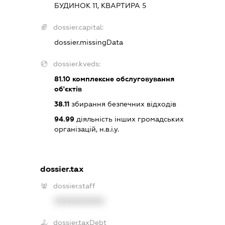
БУДИНОК 11, КВАРТИРА 5
dossier.capital:
dossier.missingData
dossier.kveds:
81.10
комплексне обслуговування
об'єктів
38.11
збирання безпечних відходів
94.99
діяльність інших громадських
організацій, н.в.і.у.
dossier.tax
dossier.staff
XXXXXXXXXX
dossier.taxDebt