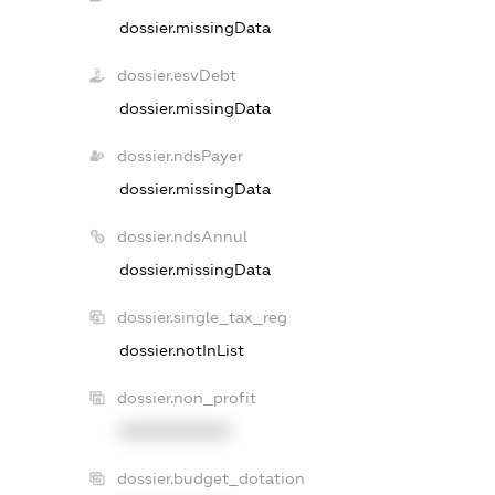
dossier.missingData
dossier.esvDebt
dossier.missingData
dossier.ndsPayer
dossier.missingData
dossier.ndsAnnul
dossier.missingData
dossier.single_tax_reg
dossier.notInList
dossier.non_profit
XXXXXXXXXX
dossier.budget_dotation