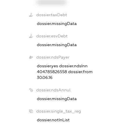
XXXXXXXXXX
dossier.taxDebt
dossier.missingData
dossier.esvDebt
dossier.missingData
dossier.ndsPayer
dossier.yes
dossier.ndsInn
404785826558
dossier.from
30.06.16
dossier.ndsAnnul
dossier.missingData
dossier.single_tax_reg
dossier.notInList