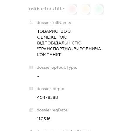
riskFactors.title
0
0
0
dossier.fullName:
ТОВАРИСТВО З
ОБМЕЖЕНОЮ
ВІДПОВІДАЛЬНІСТЮ
"ТРАНСПОРТНО-ВИРОБНИЧА
КОМПАНІЯ"
dossier.opfSubType:
-
dossier.edrpo:
40478588
dossier.regDate:
11.05.16