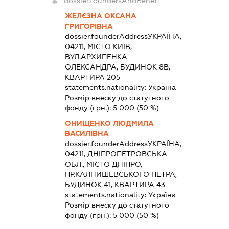
dossier.foundersAndBenef:
ЖЕЛЄЗНА ОКСАНА
ГРИГОРІВНА
dossier.founderAddress
УКРАЇНА,
04211, МІСТО КИЇВ,
ВУЛ.АРХИПЕНКА
ОЛЕКСАНДРА, БУДИНОК 8В,
КВАРТИРА 205
statements.nationality:
Україна
Розмір внеску до статутного
фонду (грн.):
5 000
(50 %)
ОНИЩЕНКО ЛЮДМИЛА
ВАСИЛІВНА
dossier.founderAddress
УКРАЇНА,
04211, ДНІПРОПЕТРОВСЬКА
ОБЛ., МІСТО ДНІПРО,
ПР.КАЛНИШЕВСЬКОГО ПЕТРА,
БУДИНОК 41, КВАРТИРА 43
statements.nationality:
Україна
Розмір внеску до статутного
фонду (грн.):
5 000
(50 %)