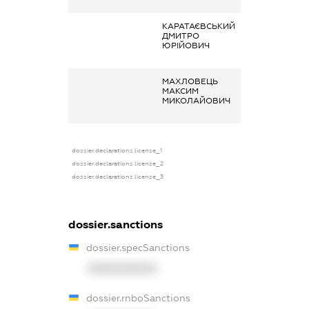
КАРАТАЄВСЬКИЙ
Заробітна плата
ДМИТРО
отримана за
ЮРІЙОВИЧ
основним місце
роботи
МАХЛОВЕЦЬ
Заробітна плата
МАКСИМ
отримана за
МИКОЛАЙОВИЧ
основним місце
роботи
dossier.declarations.license_1
dossier.declarations.license_2
dossier.declarations.license_3
dossier.sanctions
dossier.specSanctions
XXXXXXXXXX
dossier.rnboSanctions