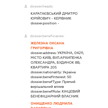
dossier.heads:
КАРАТАЄВСЬКИЙ ДМИТРО
ЮРІЙОВИЧ
-
КЕРІВНИК
dossier.position -
dossier.beneficiaries:
ЖЕЛЄЗНА ОКСАНА
ГРИГОРІВНА
dossier.address:
УКРАЇНА, 04211,
МІСТО КИЇВ, ВУЛ.АРХИПЕНКА
ОЛЕКСАНДРА, БУДИНОК 8В,
КВАРТИРА 205
dossier.nationality:
Україна
dossier.benefInterest:
50
dossier.benefType:
Прямий
вирішальний вплив
dossier.benefRole:
КІНЦЕВИЙ
БЕНЕФІЦІАРНИЙ ВЛАСНИК
ОНИЩЕНКО ЛЮДМИЛА