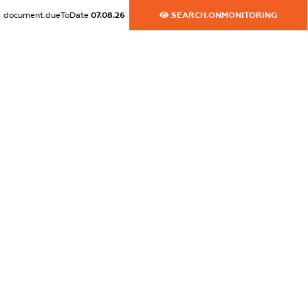
dossier.commercial_info.phone
document.dueToDate
07.08.26
SEARCH.ONMONITORING
XXXXXXXXXX
dossier.commercial_info.fax
XXXXXXXXXX
dossier.commercial_info.email
XXXXXXXXXX
dossier.commercial_info.website
XXXXXXXXXX
dossier.commercial_info.activity
XXXXXXXXXX
freemium.exampleText_1
freemium.exampleText_2
freemium.anonymousPerSearch2