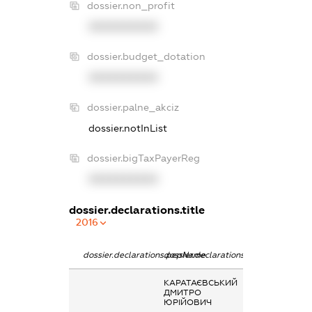
dossier.non_profit
XXXXXXXXXX
dossier.budget_dotation
XXXXXXXXXX
dossier.palne_akciz
dossier.notInList
dossier.bigTaxPayerReg
XXXXXXXXXX
dossier.declarations.title
2016
dossier.declarations.pepName
dossier.declarations.personName
dossier.declarat
КАРАТАЄВСЬКИЙ
Кінцевий
ДМИТРО
бенефіціарний
ЮРІЙОВИЧ
власник
(контролер)