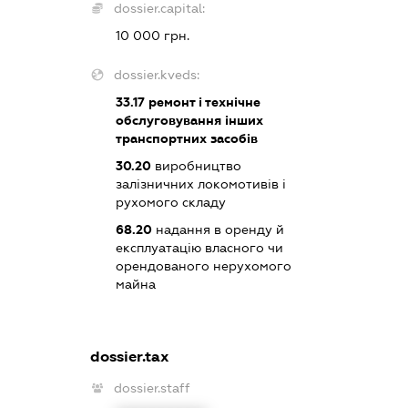
dossier.capital:
10 000 грн.
dossier.kveds:
33.17
ремонт і технічне
обслуговування інших
транспортних засобів
30.20
виробництво
залізничних локомотивів і
рухомого складу
68.20
надання в оренду й
експлуатацію власного чи
орендованого нерухомого
майна
dossier.tax
dossier.staff