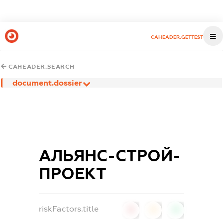
CAHEADER.GETTEST
CAHEADER.SEARCH
document.dossier
АЛЬЯНС-СТРОЙ-
ПРОЕКТ
riskFactors.title
0
0
0