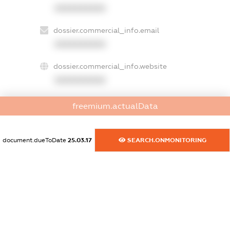
XXXXXXXXXX
dossier.commercial_info.email
XXXXXXXXXX
dossier.commercial_info.website
XXXXXXXXXX
dossier.commercial_info.activity
freemium.actualData
XXXXXXXXXX
document.dueToDate
25.03.17
SEARCH.ONMONITORING
freemium.exampleText_1
freemium.exampleText_2
freemium.anonymousPerSearch2
FREEMIUM.DETAILS
FREEMIUM.REGISTER