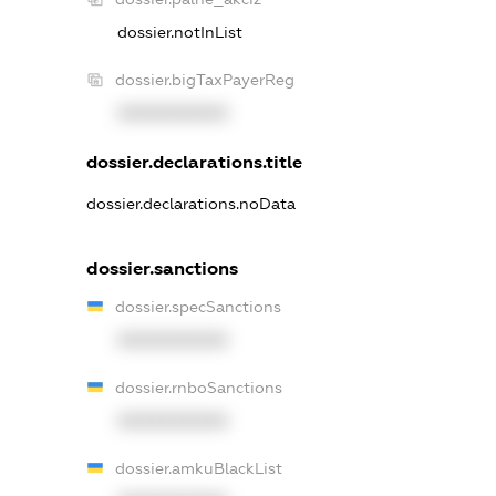
dossier.notInList
dossier.bigTaxPayerReg
XXXXXXXXXX
dossier.declarations.title
dossier.declarations.noData
dossier.sanctions
dossier.specSanctions
XXXXXXXXXX
dossier.rnboSanctions
XXXXXXXXXX
dossier.amkuBlackList