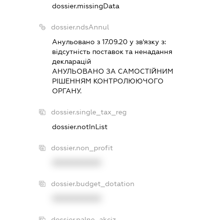
dossier.missingData
dossier.ndsAnnul
Анульовано з 17.09.20 у зв'язку з:
вiдсутнiсть поставок та ненадання
декларацiй
АНУЛЬОВАНО ЗА САМОСТIЙНИМ
РIШЕННЯМ КОНТРОЛЮЮЧОГО
ОРГАНУ.
dossier.single_tax_reg
dossier.notInList
dossier.non_profit
XXXXXXXXXX
dossier.budget_dotation
XXXXXXXXXX
dossier.palne_akciz