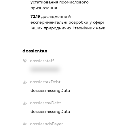
устатковання промислового
призначення
72.19
дослідження й
експериментальні розробки у сфері
інших природничих і технічних наук
dossier.tax
dossier.staff
XXXXXXXXXX
dossier.taxDebt
dossier.missingData
dossier.esvDebt
dossier.missingData
dossier.ndsPayer