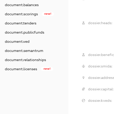
document.balances
document.scorings
new!
dossier.heads:
document.tenders
document.publicfunds
document.ved
document.semantrum
dossier.benefic
document.relationships
dossier.smida:
document.licenses
new!
dossier.address
dossier.capital:
dossier.kveds: