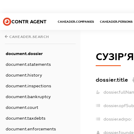
CONTR AGENT
CAHEADER.COMPANIES
CAHEADER.PERSONS
CAHEADER.SEARCH
document.dossier
СУЗІР’Я
document.statements
document.history
dossier.title
document.inspections
dossier.fullNa
document.bankruptcy
dossier.opfSub
document.court
document.taxdebts
dossier.edrpo:
document.enforcements
dossier.found