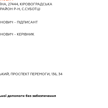
ЇНА, 27444, КIРОВОГРАДСЬКА
РАЙОН Р-Н, С.СУБОТЦІ
АНОВИЧ
-
ПІДПИСАНТ
АНОВИЧ
-
КЕРІВНИК
ЬКИЙ, ПРОСПЕКТ ПЕРЕМОГИ, 136, 34
ьної допомоги без забезпечення