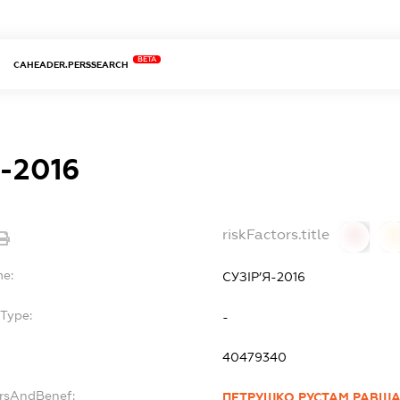
BETA
CAHEADER.PERSSEARCH
-2016
riskFactors.title
0
0
me:
СУЗІР’Я-2016
Type:
-
40479340
ersAndBenef:
ПЕТРУШКО РУСТАМ РАВШ