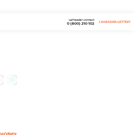
caHeader.contact
CAHEADER.GETTEST
0 (800) 210 102
0
АНОВИЧ