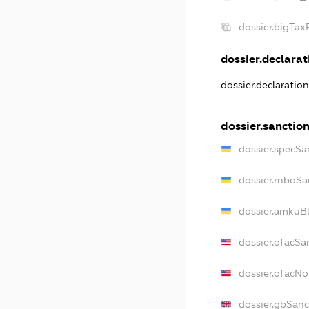
dossier.bigTa
dossier.declarati
dossier.declaratio
dossier.sanctio
dossier.specSa
dossier.rnboSa
dossier.amkuBl
dossier.ofacSa
dossier.ofacN
dossier.gbSanc