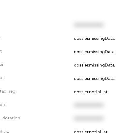
XXXXXXXXXX
t
dossier.missingData
t
dossier.missingData
er
dossier.missingData
nul
dossier.missingData
_tax_reg
dossier.notInList
ofit
XXXXXXXXXX
t_dotation
XXXXXXXXXX
akciz
dossier.notInList