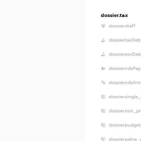
dossier.tax
dossier.staff
dossier.taxDeb
dossier.esvDeb
dossier.ndsPay
dossier.ndsAn
dossier.single
dossier.non_pr
dossier.budge
dossier.palne_