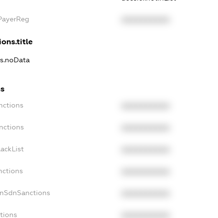
xPayerReg
XXXXXXXXXX
ons.title
ns.noData
ns
nctions
XXXXXXXXXX
nctions
XXXXXXXXXX
ackList
XXXXXXXXXX
nctions
XXXXXXXXXX
onSdnSanctions
XXXXXXXXXX
tions
XXXXXXXXXX