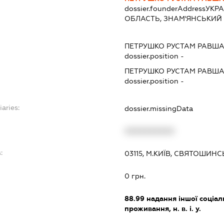
dossier.founderAddress
УКРА
ОБЛАСТЬ, ЗНАМ'ЯНСЬКИЙ 
ПЕТРУШКО РУСТАМ РАВШ
dossier.position -
ПЕТРУШКО РУСТАМ РАВШ
dossier.position -
iaries:
dossier.missingData
XXXXXXXXXX
:
03115, М.КИЇВ, СВЯТОШИНС
0 грн.
88.99
надання іншої соціал
проживання, н. в. і. у.