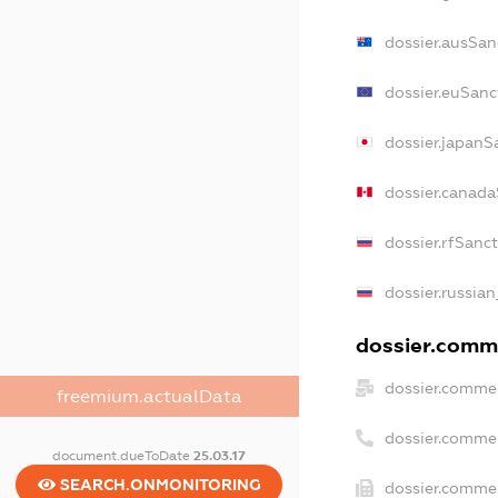
dossier.ausSan
dossier.euSanc
dossier.japanS
dossier.canad
dossier.rfSanc
dossier.russian
dossier.comme
dossier.commer
freemium.actualData
dossier.comme
document.dueToDate
25.03.17
SEARCH.ONMONITORING
dossier.commer