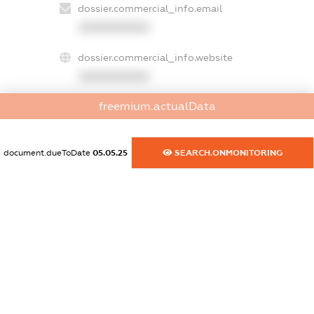
dossier.commercial_info.email
XXXXXXXXXX
dossier.commercial_info.website
XXXXXXXXXX
freemium.actualData
dossier.commercial_info.activity
XXXXXXXXXX
document.dueToDate
05.05.25
SEARCH.ONMONITORING
freemium.exampleText_1
freemium.exampleText_2
freemium.anonymousPerSearch2
FREEMIUM.DETAILS
FREEMIUM.REGISTER