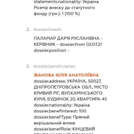
statements.nationality:
Україна
Розмір внеску до статутного
фонду (грн.):
1
(100 %)
dossier.heads:
ПАЛАМАР ДАР'Я РУСЛАНІВНА
-
КЕРІВНИК
- dossier.from 02.07.21
dossier.position -
dossier.beneficiaries:
ІВАНОВА ЮЛІЯ АНАТОЛІЇВНА
dossier.address:
УКРАЇНА, 50027,
ДНІПРОПЕТРОВСЬКА ОБЛ., МІСТО
КРИВИЙ РІГ, ВУЛ.КАМІНСЬКОГО
ЮРІЯ, БУДИНОК 20, КВАРТИРА 45
dossier.nationality:
Україна
dossier.benefInterest:
100
dossier.benefType:
Прямий
вирішальний вплив
dossier.benefRole:
КІНЦЕВИЙ