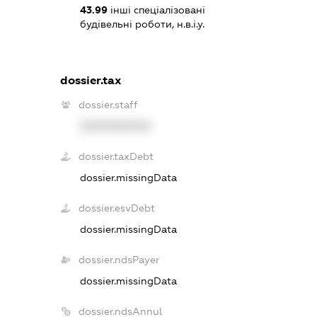
43.99
інші спеціалізовані
будівельні роботи, н.в.і.у.
dossier.tax
dossier.staff
XXXXXXXXXX
dossier.taxDebt
dossier.missingData
dossier.esvDebt
dossier.missingData
dossier.ndsPayer
dossier.missingData
dossier.ndsAnnul