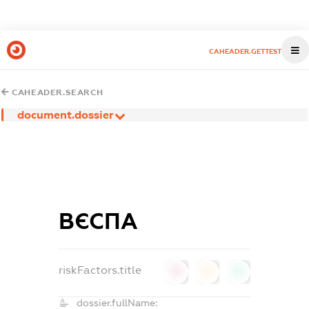
CAHEADER.GETTEST
CAHEADER.SEARCH
document.dossier
ВЄСПА
riskFactors.title
0
0
0
dossier.fullName: