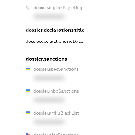
dossier.bigTaxPayerReg
XXXXXXXXXX
dossier.declarations.title
dossier.declarations.noData
dossier.sanctions
dossier.specSanctions
XXXXXXXXXX
dossier.rnboSanctions
XXXXXXXXXX
dossier.amkuBlackList
XXXXXXXXXX