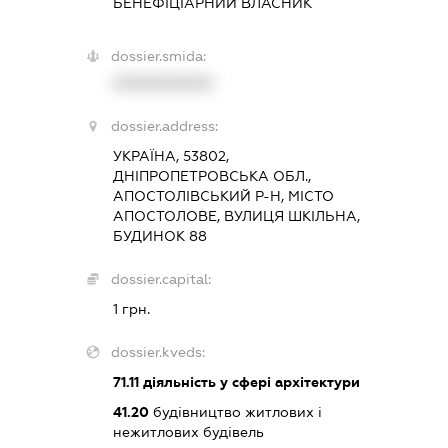
БЕНЕФІЦІАРНИЙ ВЛАСНИК
dossier.smida:
XXXXXXXXXX
dossier.address:
УКРАЇНА, 53802,
ДНІПРОПЕТРОВСЬКА ОБЛ.,
АПОСТОЛІВСЬКИЙ Р-Н, МІСТО
АПОСТОЛОВЕ, ВУЛИЦЯ ШКІЛЬНА,
БУДИНОК 88
dossier.capital:
1 грн.
dossier.kveds:
71.11
діяльність у сфері архітектури
41.20
будівництво житлових і
нежитлових будівель