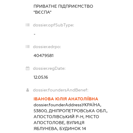
ПРИВАТНЕ ПІДПРИЄМСТВО
"ВЄСПА"
dossier.opfSubType:
-
dossier.edrpo:
40479581
dossier.regDate:
12.05.16
dossier.foundersAndBenef:
ІВАНОВА ЮЛІЯ АНАТОЛІЇВНА
dossier.founderAddress
УКРАЇНА,
53800, ДНІПРОПЕТРОВСЬКА ОБЛ.,
АПОСТОЛІВСЬКИЙ Р-Н, МІСТО
АПОСТОЛОВЕ, ВУЛИЦЯ
ЯБЛУНЕВА, БУДИНОК 14