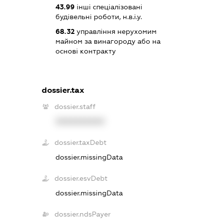
43.99
інші спеціалізовані
будівельні роботи, н.в.і.у.
68.32
управління нерухомим
майном за винагороду або на
основі контракту
dossier.tax
dossier.staff
XXXXXXXXXX
dossier.taxDebt
dossier.missingData
dossier.esvDebt
dossier.missingData
dossier.ndsPayer