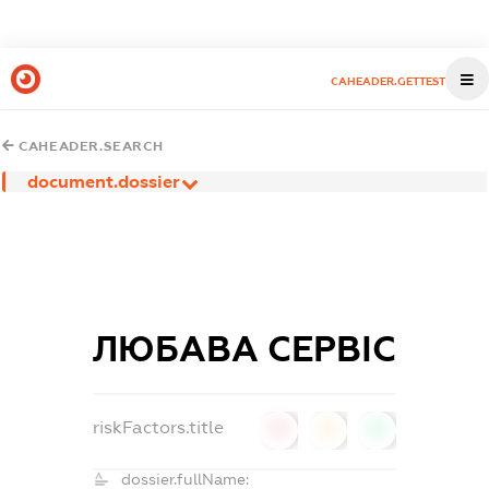
CAHEADER.GETTEST
CAHEADER.SEARCH
document.dossier
ЛЮБАВА СЕРВІС
riskFactors.title
0
0
0
dossier.fullName: