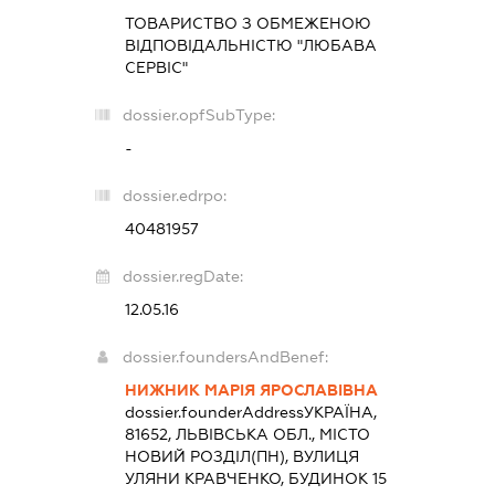
ТОВАРИСТВО З ОБМЕЖЕНОЮ
ВІДПОВІДАЛЬНІСТЮ "ЛЮБАВА
СЕРВІС"
dossier.opfSubType:
-
dossier.edrpo:
40481957
dossier.regDate:
12.05.16
dossier.foundersAndBenef:
НИЖНИК МАРІЯ ЯРОСЛАВІВНА
dossier.founderAddress
УКРАЇНА,
81652, ЛЬВІВСЬКА ОБЛ., МІСТО
НОВИЙ РОЗДІЛ(ПН), ВУЛИЦЯ
УЛЯНИ КРАВЧЕНКО, БУДИНОК 15