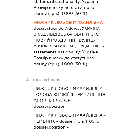
statements.nationality:
Україна
Розмір внеску до статутного
фонду (грн.):
1 000
(50 %)
НИЖНИК ЛЮБОВ МИХАЙЛІВНА
dossier.founderAddress
УКРАЇНА,
81652, ЛЬВІВСЬКА ОБЛ., МІСТО
НОВИЙ РОЗДІЛ(ПН), ВУЛИЦЯ
УЛЯНИ КРАВЧЕНКО, БУДИНОК 15
statements.nationality:
Україна
Розмір внеску до статутного
фонду (грн.):
1 000
(50 %)
dossier.heads:
НИЖНИК ЛЮБОВ МИХАЙЛІВНА
-
ГОЛОВА КОМІСІЇ З ПРИПИНЕННЯ
АБО ЛІКВІДАТОР
dossier.position -
НИЖНИК ЛЮБОВ МИХАЙЛІВНА
-
КЕРІВНИК
- dossier.from 11.05.16
dossier.position -