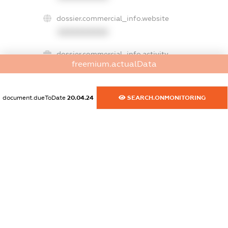
dossier.commercial_info.website
XXXXXXXXXX
dossier.commercial_info.activity
freemium.actualData
XXXXXXXXXX
document.dueToDate
20.04.24
SEARCH.ONMONITORING
freemium.exampleText_1
freemium.exampleText_2
freemium.anonymousPerSearch2
FREEMIUM.DETAILS
FREEMIUM.REGISTER