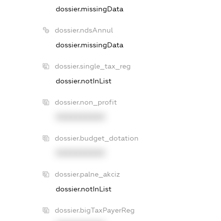
dossier.missingData
dossier.ndsAnnul
dossier.missingData
dossier.single_tax_reg
dossier.notInList
dossier.non_profit
XXXXXXXXXX
dossier.budget_dotation
XXXXXXXXXX
dossier.palne_akciz
dossier.notInList
dossier.bigTaxPayerReg