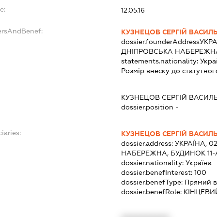
e:
12.05.16
ersAndBenef:
КУЗНЕЦОВ СЕРГІЙ ВАСИЛ
dossier.founderAddress
УКРА
ДНІПРОВСЬКА НАБЕРЕЖНА,
statements.nationality:
Укра
Розмір внеску до статутног
КУЗНЕЦОВ СЕРГІЙ ВАСИЛ
dossier.position -
iaries:
КУЗНЕЦОВ СЕРГІЙ ВАСИЛ
dossier.address:
УКРАЇНА, 0
НАБЕРЕЖНА, БУДИНОК 11-А
dossier.nationality:
Україна
dossier.benefInterest:
100
dossier.benefType:
Прямий в
dossier.benefRole:
КІНЦЕВИ