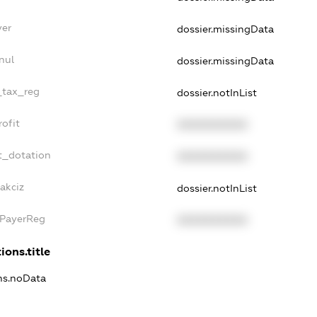
yer
dossier.missingData
nul
dossier.missingData
e_tax_reg
dossier.notInList
rofit
XXXXXXXXXX
t_dotation
XXXXXXXXXX
akciz
dossier.notInList
xPayerReg
XXXXXXXXXX
ions.title
ons.noData