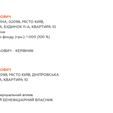
ЬОВИЧ
ЇНА, 02098, МІСТО КИЇВ,
 БУДИНОК 11-А, КВАРТИРА 10
їна
о фонду (грн.):
1 000
(100 %)
ЬОВИЧ
-
КЕРІВНИК
ЬОВИЧ
2098, МІСТО КИЇВ, ДНІПРОВСЬКА
, КВАРТИРА 10
ирішальний вплив
Й БЕНЕФІЦІАРНИЙ ВЛАСНИК