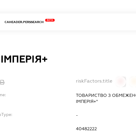
BETA
CAHEADER.PERSSEARCH
 ІМПЕРІЯ+
riskFactors.title
0
0
me:
ТОВАРИСТВО З ОБМЕЖЕНО
ІМПЕРІЯ+"
bType:
-
40482222