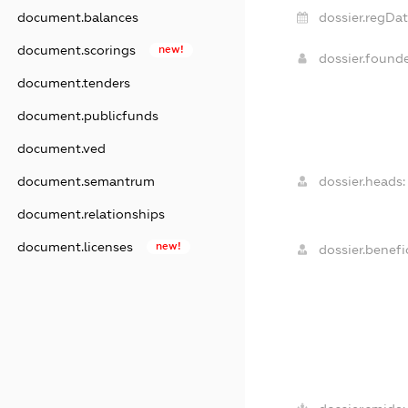
document.balances
dossier.regDat
document.scorings
new!
dossier.found
document.tenders
document.publicfunds
document.ved
document.semantrum
dossier.heads:
document.relationships
document.licenses
new!
dossier.benefic