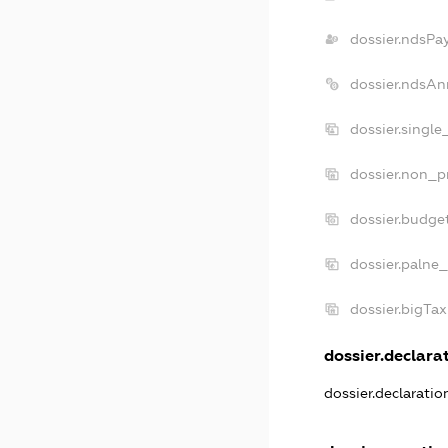
dossier.ndsPa
dossier.ndsAn
dossier.singl
dossier.non_p
dossier.budge
dossier.palne_
dossier.bigTa
dossier.declarat
dossier.declarati