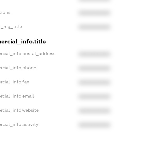
tions
XXXXXXXXXX
n_reg_title
XXXXXXXXXX
rcial_info.title
rcial_info.postal_address
XXXXXXXXXX
rcial_info.phone
XXXXXXXXXX
rcial_info.fax
XXXXXXXXXX
rcial_info.email
XXXXXXXXXX
rcial_info.website
XXXXXXXXXX
cial_info.activity
XXXXXXXXXX