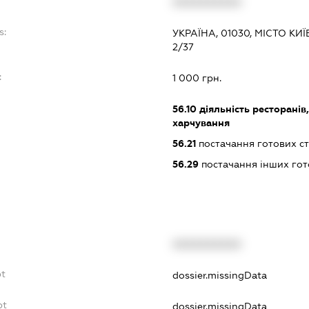
XXXXXXXXXX
s:
УКРАЇНА, 01030, МІСТО К
2/37
:
1 000 грн.
56.10
діяльність ресторанів
харчування
56.21
постачання готових ст
56.29
постачання інших гот
XXXXXXXXXX
bt
dossier.missingData
bt
dossier.missingData