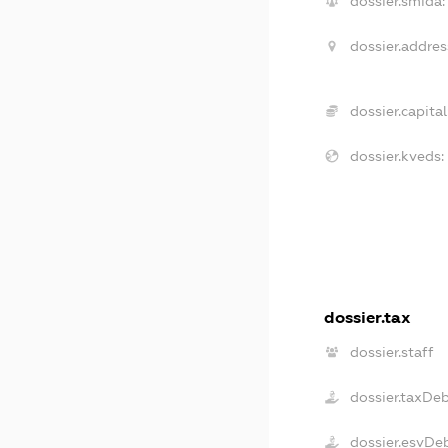
dossier.smida:
dossier.addres
dossier.capital
dossier.kveds:
dossier.tax
dossier.staff
dossier.taxDe
dossier.esvDe