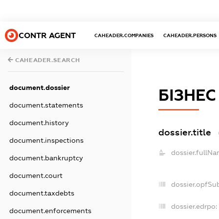
CONTR AGENT
CAHEADER.COMPANIES
CAHEADER.PERSONS
CAHEADER.SEARCH
document.dossier
БІЗНЕС
document.statements
document.history
dossier.title
document.inspections
dossier.fullNa
document.bankruptcy
document.court
dossier.opfSu
document.taxdebts
dossier.edrpo:
document.enforcements