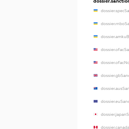
dossier.sanctio
dossier.specS
dossier.rnboS
dossier.amkuB
dossier.ofacS
dossier.ofac
dossier.gbSan
dossier.ausSa
dossier.euSan
dossier.japan
dossier.canad