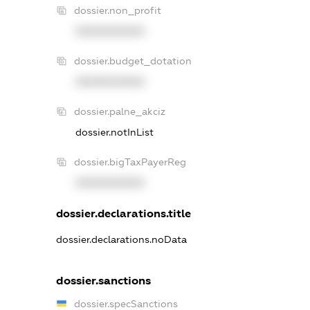
dossier.non_profit
XXXXXXXXXX
dossier.budget_dotation
XXXXXXXXXX
dossier.palne_akciz
dossier.notInList
dossier.bigTaxPayerReg
XXXXXXXXXX
dossier.declarations.title
dossier.declarations.noData
dossier.sanctions
dossier.specSanctions