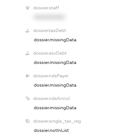
dossier.staff
XXXXXXXXXX
dossier.taxDebt
dossier.missingData
dossier.esvDebt
dossier.missingData
dossier.ndsPayer
dossier.missingData
dossier.ndsAnnul
dossier.missingData
dossier.single_tax_reg
dossier.notInList