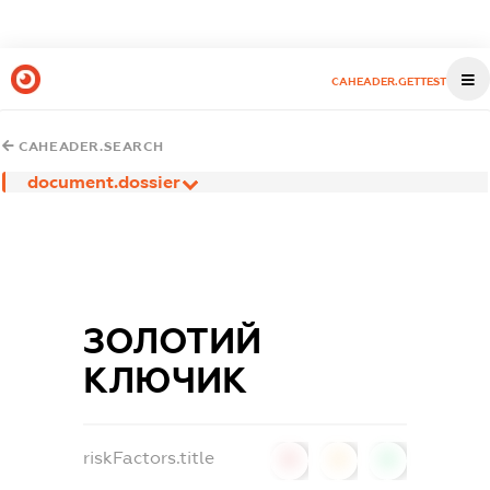
CAHEADER.GETTEST
CAHEADER.SEARCH
document.dossier
ЗОЛОТИЙ
КЛЮЧИК
riskFactors.title
0
0
0