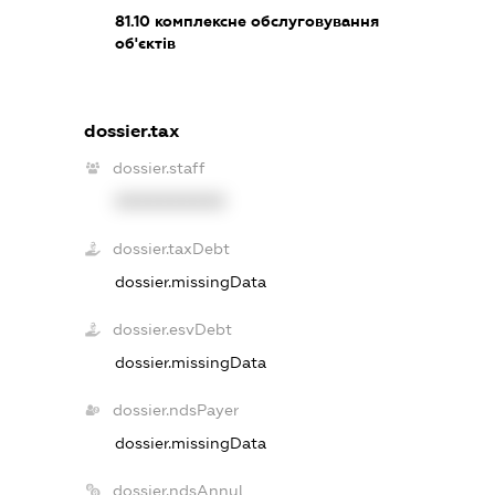
81.10
комплексне обслуговування
об'єктів
dossier.tax
dossier.staff
XXXXXXXXXX
dossier.taxDebt
dossier.missingData
dossier.esvDebt
dossier.missingData
dossier.ndsPayer
dossier.missingData
dossier.ndsAnnul