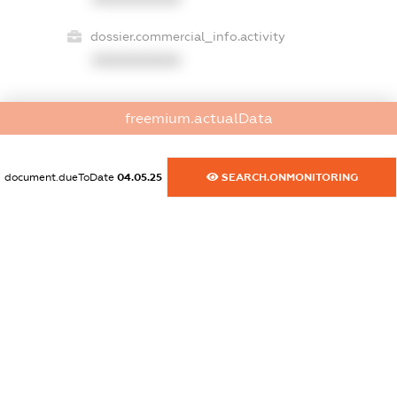
dossier.commercial_info.activity
XXXXXXXXXX
freemium.actualData
freemium.exampleText_1
freemium.exampleText_2
freemium.anonymousPerSearch2
document.dueToDate
04.05.25
SEARCH.ONMONITORING
FREEMIUM.DETAILS
FREEMIUM.REGISTER