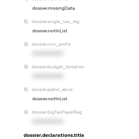
dossier.missingData
dossier.single_tax_reg
dossier.notInList
dossier.non_profit
XXXXXXXXXX
dossier.budget_dotation
XXXXXXXXXX
dossier.palne_akciz
dossier.notInList
dossier.bigTaxPayerReg
XXXXXXXXXX
dossier.declarations.title