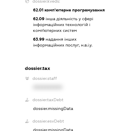
dossier.kveds:
62.01
комп'ютерне програмування
62.09
інша діяльність у сфері
інформаційних технологій і
комп'ютерних систем
63.99
надання інших
інформаційних послуг, н.в.і.у.
dossier.tax
dossier.staff
XXXXXXXXXX
dossier.taxDebt
dossier.missingData
dossier.esvDebt
dossier.missingData