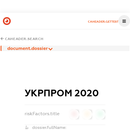
CAHEADER.GETTEST
CAHEADER.SEARCH
document.dossier
УКРПРОМ 2020
riskFactors.title
0
0
0
dossier.fullName: