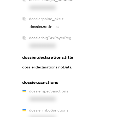
XXXXXXXXXX
dossier.palne_akciz
dossier.notInList
dossier.bigTaxPayerReg
XXXXXXXXXX
dossier.declarations.title
dossier.declarations.noData
dossier.sanctions
dossier.specSanctions
XXXXXXXXXX
dossier.rnboSanctions