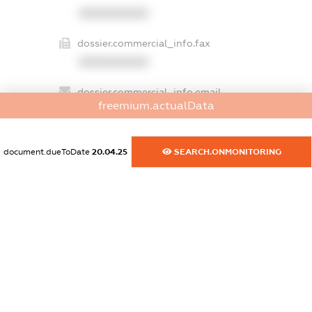
XXXXXXXXXX
dossier.commercial_info.fax
XXXXXXXXXX
dossier.commercial_info.email
freemium.actualData
XXXXXXXXXX
dossier.commercial_info.website
document.dueToDate
20.04.25
SEARCH.ONMONITORING
XXXXXXXXXX
dossier.commercial_info.activity
XXXXXXXXXX
freemium.exampleText_1
freemium.exampleText_2
freemium.anonymousPerSearch2