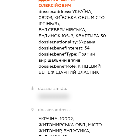
ОЛЕКСІЙОВИЧ
dossier.address:
УКРАЇНА,
08203, КИЇВСЬКА ОБЛ., МІСТО
ІРПІНЬ(З),
ВУЛ.СЕВЕРИНІВСЬКА,
БУДИНОК 105-З, КВАРТИРА 30
dossier.nationality:
Україна
dossier.benefInterest:
34
dossier.benefType:
Прямий
вирішальний вплив
dossier.benefRole:
КІНЦЕВИЙ
БЕНЕФІЦІАРНИЙ ВЛАСНИК
dossier.smida:
XXXXXXXXXX
dossier.address:
УКРАЇНА, 10002,
ЖИТОМИРСЬКА ОБЛ., МІСТО
ЖИТОМИР, ВУЛ.ЖУЙКА,