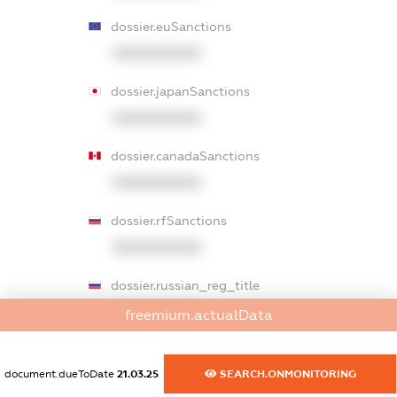
dossier.euSanctions
XXXXXXXXXX
dossier.japanSanctions
XXXXXXXXXX
dossier.canadaSanctions
XXXXXXXXXX
dossier.rfSanctions
XXXXXXXXXX
dossier.russian_reg_title
XXXXXXXXXX
freemium.actualData
dossier.commercial_info.title
document.dueToDate
21.03.25
SEARCH.ONMONITORING
dossier.commercial_info.postal_address