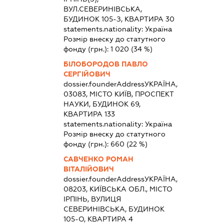
ВУЛ.СЕВЕРИНІВСЬКА,
БУДИНОК 105-З, КВАРТИРА 30
statements.nationality:
Україна
Розмір внеску до статутного
фонду (грн.):
1 020
(34 %)
БІЛОБОРОДОВ ПАВЛО
СЕРГІЙОВИЧ
dossier.founderAddress
УКРАЇНА,
03083, МІСТО КИЇВ, ПРОСПЕКТ
НАУКИ, БУДИНОК 69,
КВАРТИРА 133
statements.nationality:
Україна
Розмір внеску до статутного
фонду (грн.):
660
(22 %)
САВЧЕНКО РОМАН
ВІТАЛІЙОВИЧ
dossier.founderAddress
УКРАЇНА,
08203, КИЇВСЬКА ОБЛ., МІСТО
ІРПІНЬ, ВУЛИЦЯ
СЕВЕРИНІВСЬКА, БУДИНОК
105-О, КВАРТИРА 4