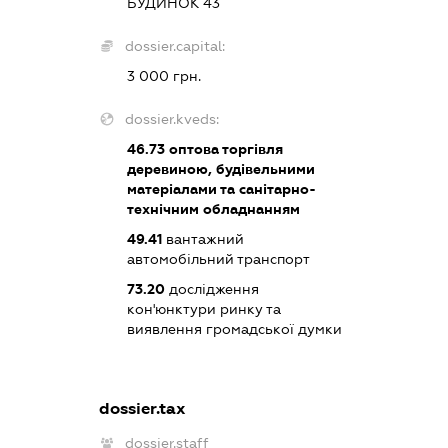
БУДИНОК 43
dossier.capital:
3 000 грн.
dossier.kveds:
46.73
оптова торгівля
деревиною, будівельними
матеріалами та санітарно-
технічним обладнанням
49.41
вантажний
автомобільний транспорт
73.20
дослідження
кон'юнктури ринку та
виявлення громадської думки
dossier.tax
dossier.staff