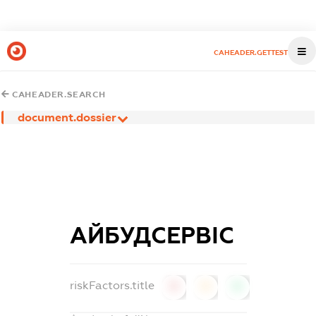
CAHEADER.GETTEST
CAHEADER.SEARCH
document.dossier
АЙБУДСЕРВІС
riskFactors.title
0
0
0