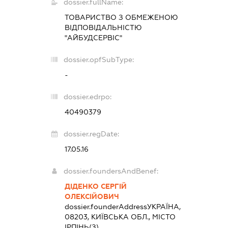
dossier.fullName:
ТОВАРИСТВО З ОБМЕЖЕНОЮ
ВІДПОВІДАЛЬНІСТЮ
"АЙБУДСЕРВІС"
dossier.opfSubType:
-
dossier.edrpo:
40490379
dossier.regDate:
17.05.16
dossier.foundersAndBenef:
ДІДЕНКО СЕРГІЙ
ОЛЕКСІЙОВИЧ
dossier.founderAddress
УКРАЇНА,
08203, КИЇВСЬКА ОБЛ., МІСТО
ІРПІНЬ(З),