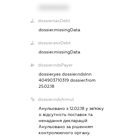
XXXXXXXXXX
dossier.taxDebt
dossier.missingData
dossier.esvDebt
dossier.missingData
dossier.ndsPayer
dossier.yes
dossier.ndsInn
404903710319
dossier.from
25.02.18
dossier.ndsAnnul
Анульовано з 12.02.18 у зв'язку
з:
вiдсутнiсть поставок та
ненадання декларацiй
Анульовано за рiшенням
контролюючого органу.