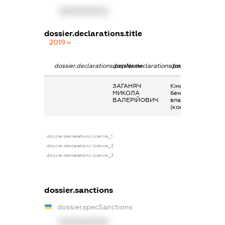
XXXXXXXXXX
dossier.declarations.title
2019
dossier.declarations.pepName
dossier.declarations.personName
dossier.declaratio
ЗАГАНЯЧ
Кінцевий
МИКОЛА
бенефіціарний
ВАЛЕРІЙОВИЧ
власник
(контролер)
dossier.declarations.license_1
dossier.declarations.license_2
dossier.declarations.license_3
dossier.sanctions
dossier.specSanctions
XXXXXXXXXX