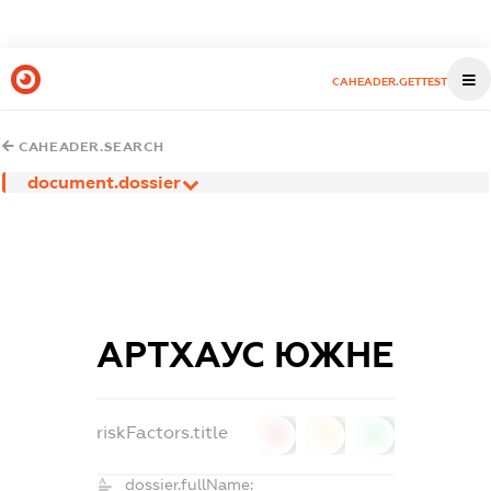
CAHEADER.GETTEST
CAHEADER.SEARCH
document.dossier
АРТХАУС ЮЖНЕ
riskFactors.title
0
0
0
dossier.fullName: