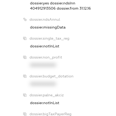
dossier.yes
dossier.ndsInn
404912913506
dossier.from 31.12.16
dossier.ndsAnnul
dossier.missingData
dossier.single_tax_reg
dossier.notInList
dossier.non_profit
XXXXXXXXXX
dossier.budget_dotation
XXXXXXXXXX
dossier.palne_akciz
dossier.notInList
dossier.bigTaxPayerReg