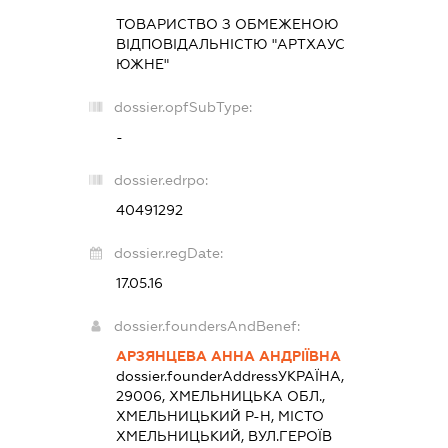
ТОВАРИСТВО З ОБМЕЖЕНОЮ
ВІДПОВІДАЛЬНІСТЮ "АРТХАУС
ЮЖНЕ"
dossier.opfSubType:
-
dossier.edrpo:
40491292
dossier.regDate:
17.05.16
dossier.foundersAndBenef:
АРЗЯНЦЕВА АННА АНДРІЇВНА
dossier.founderAddress
УКРАЇНА,
29006, ХМЕЛЬНИЦЬКА ОБЛ.,
ХМЕЛЬНИЦЬКИЙ Р-Н, МІСТО
ХМЕЛЬНИЦЬКИЙ, ВУЛ.ГЕРОЇВ