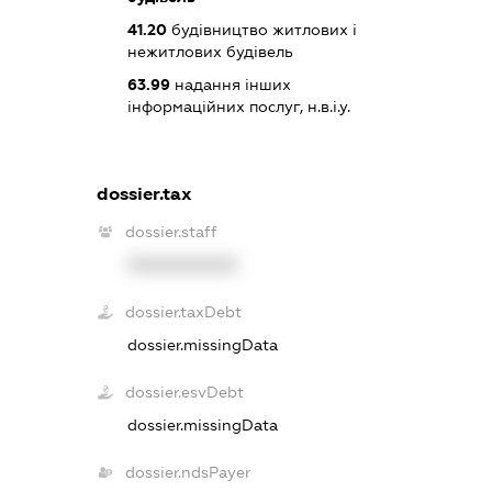
41.20
будівництво житлових і
нежитлових будівель
63.99
надання інших
інформаційних послуг, н.в.і.у.
dossier.tax
dossier.staff
XXXXXXXXXX
dossier.taxDebt
dossier.missingData
dossier.esvDebt
dossier.missingData
dossier.ndsPayer